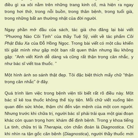
điều gì xa xôi nằm trên những trang kinh cổ, mà hiện ra ngay
trong hơi thở, trong nỗi buồn, trong thân bệnh, trong tuổi già,
trong những bất an thường nhật của đời người.
Ngay phần mở đầu của sách, tác giả cho đăng lại bài viết
“Phương Nào Cõi Tịnh” của thầy Tuệ Sỹ, viết về tác phẩm
Cõi
Phật Đâu Xa
của Đỗ Hồng Ngọc. Trong bài viết có một câu khiến
tôi giật mình như gặp một bạn rất quen thân nhưng lâu không
gặp: “Anh viết Kinh dễ dàng và cũng rất thận trọng cân nhắc, y
như bác sĩ viết toa thuốc. ”
Một hình ảnh so sánh thật đẹp. Tôi đặc biệt thích mấy chữ “thận
trọng cân nhắc” ở đây.
Quá trình làm việc trong bệnh viện tôi biết rất rõ điều này. Một
bác sĩ kê toa thuốc không thể tùy tiện. Mỗi chữ viết xuống liên
quan đến sức khỏe, thậm chí đến vận mệnh của một con người.
Nhưng trước khi chữa trị, người bác sĩ phải trải qua một giai đoạn
khác còn quan trọng hơn: khám để định bệnh. Trong y khoa tiếng
La tinh, chữa trị là
Therapia
, còn chẩn đoán là
Diagnostica
. Chỉ
khi nhìn ra tận gốc căn bệnh (
Diagnostica
), người thầy thuốc mới