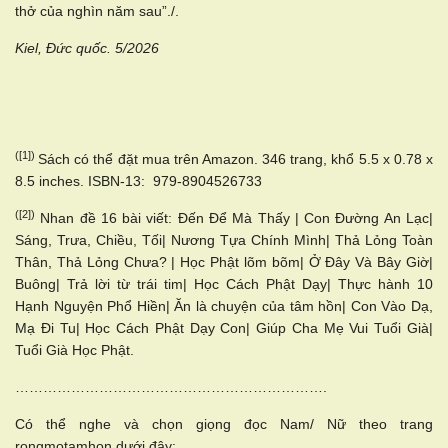
thở của nghìn năm sau”./.
Kiel, Đức quốc. 5/2026
([1])
Sách có thể đặt mua trên Amazon. 346 trang, khổ 5.5 x 0.78 x
8.5 inches. ISBN-13: ‎ 979-8904526733
([2])
Nhan đề 16 bài viết: Đến Để Mà Thấy | Con Đường An Lạc|
Sáng, Trưa, Chiều, Tối| Nương Tựa Chính Mình| Thả Lỏng Toàn
Thân, Thả Lỏng Chưa? | Học Phật lõm bõm| Ở Đây Và Bây Giờ|
Buông| Trả lời từ trái tim| Học Cách Phật Dạy| Thực hành 10
Hạnh Nguyện Phổ Hiền| Ăn là chuyện của tâm hồn| Con Vào Dạ,
Mạ Đi Tu| Học Cách Phật Dạy Con| Giúp Cha Mẹ Vui Tuổi Già|
Tuổi Già Học Phật.
………………………………………………………….
Có thể nghe và chọn giọng đọc Nam/ Nữ theo trang
rongmotamhon dưới đây: