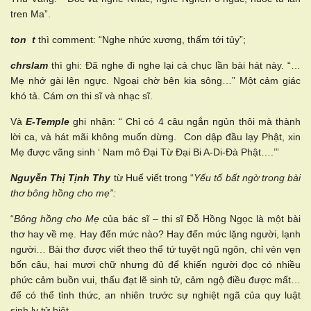
tren Ma”.
ton t
thì comment: “Nghe nhức xương, thấm tới tủy”;
chrslam
thì ghi: Đã nghe đi nghe lại cả chục lần bài hát này. “…
Mẹ nhớ gài lên ngực. Ngoại chờ bên kia sông…” Một cảm giác
khó tả. Cám ơn thi sĩ và nhạc sĩ.
Và
E-Temple
ghi nhận: “ Chỉ có 4 câu ngắn ngủn thôi mà thành
lời ca, và hát mãi không muốn dừng. Con dập đầu lạy Phật, xin
Mẹ được vãng sinh ‘ Nam mô Đại Từ Đại Bi A-Di-Đà Phật….’”
Nguyễn Thị Tịnh Thy
từ Huế viết trong “
Yếu tố bất ngờ trong bài
thơ bông hồng cho mẹ”:
“
Bông hồng cho Mẹ
của bác sĩ – thi sĩ Đỗ Hồng Ngọc là một bài
thơ hay về mẹ. Hay đến mức nào? Hay đến mức lặng người, lạnh
người… Bài thơ được viết theo thể tứ tuyệt ngũ ngôn, chỉ vẻn vẹn
bốn câu, hai mươi chữ nhưng đủ để khiến người đọc có nhiều
phức cảm buồn vui, thấu đạt lẽ sinh tử, cảm ngộ điều được mất…
để có thể tỉnh thức, an nhiên trước sự nghiệt ngã của quy luật
sinh ly tử biệt.