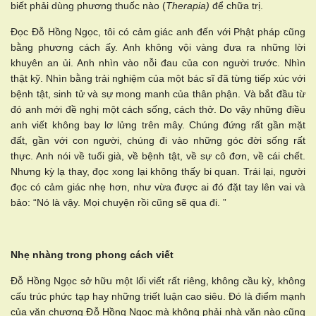
biết phải dùng phương thuốc nào (
Therapia)
để chữa trị.
Đọc Đỗ Hồng Ngọc, tôi có cảm giác anh đến với Phật pháp cũng
bằng phương cách ấy. Anh không vội vàng đưa ra những lời
khuyên an ủi. Anh nhìn vào nỗi đau của con người trước. Nhìn
thật kỹ. Nhìn bằng trải nghiệm của một bác sĩ đã từng tiếp xúc với
bệnh tật, sinh tử và sự mong manh của thân phận. Và bắt đầu từ
đó anh mới đề nghị một cách sống, cách thở. Do vậy những điều
anh viết không bay lơ lửng trên mây. Chúng đứng rất gần mặt
đất, gần với con người, chúng đi vào những góc đời sống rất
thực. Anh nói về tuổi già, về bệnh tật, về sự cô đơn, về cái chết.
Nhưng kỳ lạ thay, đọc xong lại không thấy bi quan. Trái lại, người
đọc có cảm giác nhẹ hơn, như vừa được ai đó đặt tay lên vai và
bảo: “Nó là vậy. Mọi chuyện rồi cũng sẽ qua đi. ”
Nhẹ nhàng trong phong cách viết
Đỗ Hồng Ngọc sở hữu một lối viết rất riêng, không cầu kỳ, không
cấu trúc phức tạp hay những triết luận cao siêu. Đó là điểm mạnh
của văn chương Đỗ Hồng Ngọc mà không phải nhà văn nào cũng