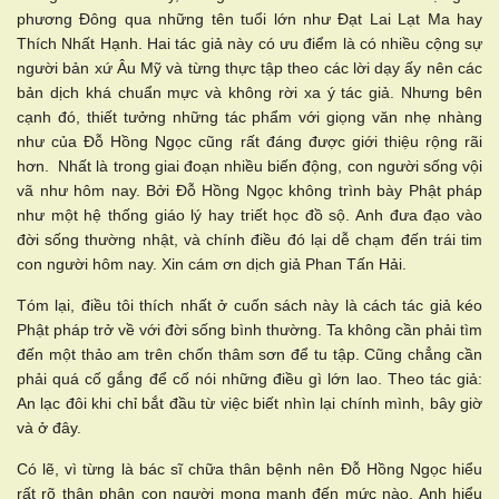
phương Đông qua những tên tuổi lớn như Đạt Lai Lạt Ma hay
Thích Nhất Hạnh. Hai tác giả này có ưu điểm là có nhiều cộng sự
người bản xứ Âu Mỹ và từng thực tập theo các lời dạy ấy nên các
bản dịch khá chuẩn mực và không rời xa ý tác giả. Nhưng bên
cạnh đó, thiết tưởng những tác phẩm với giọng văn nhẹ nhàng
như của Đỗ Hồng Ngọc cũng rất đáng được giới thiệu rộng rãi
hơn. Nhất là trong giai đoạn nhiều biến động, con người sống vội
vã như hôm nay. Bởi Đỗ Hồng Ngọc không trình bày Phật pháp
như một hệ thống giáo lý hay triết học đồ sộ. Anh đưa đạo vào
đời sống thường nhật, và chính điều đó lại dễ chạm đến trái tim
con người hôm nay. Xin cám ơn dịch giả Phan Tấn Hải.
Tóm lại, điều tôi thích nhất ở cuốn sách này là cách tác giả kéo
Phật pháp trở về với đời sống bình thường. Ta không cần phải tìm
đến một thảo am trên chốn thâm sơn để tu tập. Cũng chẳng cần
phải quá cố gắng để cố nói những điều gì lớn lao. Theo tác giả:
An lạc đôi khi chỉ bắt đầu từ việc biết nhìn lại chính mình, bây giờ
và ở đây.
Có lẽ, vì từng là bác sĩ chữa thân bệnh nên Đỗ Hồng Ngọc hiểu
rất rõ thân phận con người mong manh đến mức nào. Anh hiểu