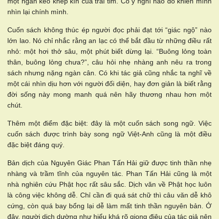
một ngăn kéo khép kín của trái tim. Có ý nghĩ nào đó khiến mình
nhìn lại chính mình.
Cuốn sách không thúc ép người đọc phải đạt tới “giác ngộ” nào
lớn lao. Nó chỉ nhắc rằng an lạc có thể bắt đầu từ những điều rất
nhỏ: một hơi thở sâu, một phút biết dừng lại. “Buông lỏng toàn
thân, buông lỏng chưa?”, câu hỏi nhẹ nhàng anh nêu ra trong
sách nhưng nặng ngàn cân. Có khi tác giả cũng nhắc ta nghĩ về
một cái nhìn dịu hơn với người đối diện, hay đơn giản là biết rằng
đời sống này mong manh quá nên hãy thương nhau hơn một
chút.
Thêm một điểm đặc biệt: đây là một cuốn sách song ngữ. Việc
cuốn sách được trình bày song ngữ Việt-Anh cũng là một điều
đặc biệt đáng quý.
Bản dịch của Nguyên Giác Phan Tấn Hải giữ được tinh thần nhẹ
nhàng và trầm tĩnh của nguyên tác. Phan Tấn Hải cũng là một
nhà nghiên cứu Phật học rất sâu sắc. Dịch văn về Phật học luôn
là công việc không dễ. Chỉ cần đi quá sát chữ thì câu văn dễ khô
cứng, còn quá bay bổng lại dễ làm mất tinh thần nguyên bản. Ở
đây, người dịch dường như hiểu khá rõ giọng điệu của tác giả nên