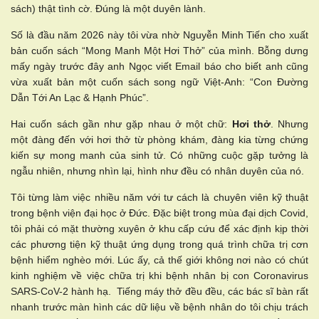
sách) thật tình cờ. Đúng là một duyên lành.
Số là đầu năm 2026 này tôi vừa nhờ Nguyễn Minh Tiến cho xuất
bản cuốn sách “Mong Manh Một Hơi Thở” của mình. Bỗng dưng
mấy ngày trước đây anh Ngọc viết Email báo cho biết anh cũng
vừa xuất bản một cuốn sách song ngữ Việt-Anh: “Con Đường
Dẫn Tới An Lạc & Hạnh Phúc”.
Hai cuốn sách gần như gặp nhau ở một chữ:
Hơi thở
. Nhưng
một đàng đến với hơi thở từ phòng khám, đàng kia từng chứng
kiến sự mong manh của sinh tử. Có những cuộc gặp tưởng là
ngẫu nhiên, nhưng nhìn lại, hình như đều có nhân duyên của nó.
Tôi từng làm việc nhiều năm với tư cách là chuyên viên kỹ thuật
trong bệnh viện đại học ở Đức. Đặc biệt trong mùa đại dịch Covid,
tôi phải có mặt thường xuyên ở khu cấp cứu để xác định kịp thời
các phương tiện kỹ thuật ứng dụng trong quá trình chữa trị cơn
bệnh hiểm nghèo mới. Lúc ấy, cả thế giới không nơi nào có chút
kinh nghiệm về việc chữa trị khi bệnh nhân bị con Coronavirus
SARS-CoV-2 hành hạ. Tiếng máy thở đều đều, các bác sĩ bàn rất
nhanh trước màn hình các dữ liệu về bệnh nhân do tôi chịu trách