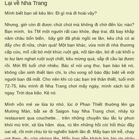
Lại về Nha Trang
Mình biết bạn sẽ kêu lên: Đi gì mà đi hoài vậy?
Nhưng, giờ còn đi được chút chút mà không đi chờ đến lúc nào?
Bạn mình, bs TM một người rất cao khỏe, đẹp trai, đã bay khắp
năm châu bốn biển, bây giờ đã phải ngồi xe lăn, kêu chả có ai
đẩy cho đi nữa, chán quá! Một bạn khác, vừa mới đi nhà thương
cấp cứu, mổ cắt bỏ một khúc ruột già, nối tận-tận, bỏ đi cái khối u
to bự làm nghẹt ruột suýt chết, kêu mừng quá, sắp đi cầu lại được
rồi. Mới 85 tuổi chớ nhiêu. Bác sĩ nói ung thư, bạn bảo kệ nó,
không cần sinh thiết làm chi, lo cho xong số báo đặc biệt về một
người bạn đã mất. Cho nên khi có các bạn trẻ thân thiết, tuổi mới
72-75, kêu mình đi Nha Trang chơi mấy ngày, mình xách túi đi
ngay. Trời dọa bão. Kệ nó.
Mình vốn mê xe lửa từ nhỏ, lúc ở Phan Thiết thường lên ga
Mường Mán, bắt xe đi Saigon hay Nha Trang chơi, nhảy từ
restaurant qua couchette… trên những chuyến tàu lắc lư phun
khói mù trời, xịt lửa hăm dọa, rú lên những hồi còi hối thúc đầy
oai vệ, rồi mới chịu từ từ nghiến bánh lăn đi. Mấy bạn tới trễ, chay
vọt theo, đu cửa phóng lên. Mấy bạn tiễn khách kịp bịn rịn nhảy