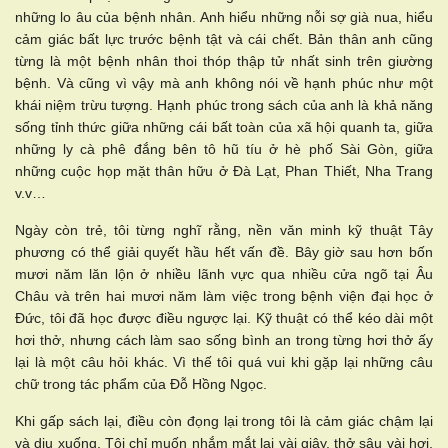
những lo âu của bệnh nhân. Anh hiểu những nỗi sợ già nua, hiểu
cảm giác bất lực trước bệnh tật và cái chết. Bản thân anh cũng
từng là một bệnh nhân thoi thóp thập tử nhất sinh trên giường
bệnh. Và cũng vì vậy mà anh không nói về hạnh phúc như một
khái niệm trừu tượng. Hạnh phúc trong sách của anh là khả năng
sống tỉnh thức giữa những cái bất toàn của xã hội quanh ta, giữa
những ly cà phê đắng bên tô hũ tíu ở hè phố Sài Gòn, giữa
những cuộc họp mặt thân hữu ở Đà Lạt, Phan Thiết, Nha Trang
v.v…
Ngày còn trẻ, tôi từng nghĩ rằng, nền văn minh kỹ thuật Tây
phương có thể giải quyết hầu hết vấn đề. Bây giờ sau hơn bốn
mươi năm lăn lộn ở nhiều lãnh vực qua nhiều cửa ngõ tại Âu
Châu và trên hai mươi năm làm việc trong bệnh viện đại học ở
Đức, tôi đã học được điều ngược lại. Kỹ thuật có thể kéo dài một
hơi thở, nhưng cách làm sao sống bình an trong từng hơi thở ấy
lại là một câu hỏi khác. Vì thế tôi quá vui khi gặp lại những câu
chữ trong tác phẩm của Đỗ Hồng Ngọc.
Khi gấp sách lại, điều còn đọng lại trong tôi là cảm giác chậm lại
và dịu xuống. Tôi chỉ muốn nhắm mắt lại vài giây, thở sâu vài hơi,