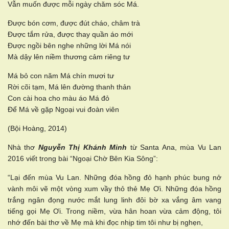
Vẫn muốn được mỗi ngày chăm sóc Má.
Được bón cơm, được đút cháo, châm trà
Được tắm rửa, được thay quần áo mới
Được ngồi bên nghe những lời Má nói
Mà dậy lên niềm thương cảm riêng tư
Má bỏ con năm Má chín mươi tư
Rời cõi tạm, Má lên đường thanh thản
Con cài hoa cho màu áo Má đỏ
Để Má về gặp Ngoại vui đoàn viên
(Bội Hoàng, 2014)
Nhà thơ
Nguyễn Thị Khánh Minh
từ Santa Ana, mùa Vu Lan
2016 viết trong bài “Ngoại Chờ Bên Kia Sông”:
“Lại đến mùa Vu Lan. Những đóa hồng đỏ hạnh phúc bung nở
vành môi vẽ một vòng xum vầy thỏ thẻ Mẹ Ơi. Những đóa hồng
trắng ngân đọng nước mắt lung linh đôi bờ xa vắng âm vang
tiếng gọi Mẹ Ơi. Trong niềm, vừa hân hoan vừa cảm động, tôi
nhớ đến bài thơ về Mẹ mà khi đọc nhịp tim tôi như bị nghẹn,