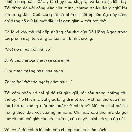
nhiệm cung cấp. Các y tá chạy qua chạy lại và làm việc liền tay.
Tôi đứng đó với công việc của mình, nhưng nhiều lần ý nghĩ lóe
lên trong đầu: Cuối cùng tất cả những thiết bị hiện đại này cũng
chỉ đang cố giữ lại một điều rất đơn giản – một hơi thở.
Có lẽ vì vậy mà khi gặp những câu thơ của Đỗ Hồng Ngọc trong
tác phẩm này, tôi dừng lại lâu hơn bình thường:
“Một hôm hơi thở tình cờ
Dính vào hạt bụi thành ra của mình
Của mình chẳng phải của mình
Thì ra hơi thở của nghìn năm sau…”
Tôi cảm nhận có cái gì đó rất gần gũi, rất sâu trong những câu
thơ ấy. Nó khiến ta bất giác lặng đi một lúc. Một hơi thở của mình
mà hóa ra không thật sự thuộc về mình ư? Một hạt bụi mà lại
mang theo dấu vết của nghìn năm. Chỉ mấy câu thôi mà đã gợi
mở cả một thế giới của vô thường, của duyên sinh và sự tiếp nối.
Và, có lẽ đó chính là tinh thần chung của cả cuốn sách.