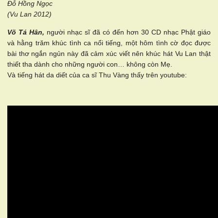
Đỗ Hồng Ngọc
(Vu Lan 2012)
Võ Tá Hân,
người nhạc sĩ đã có đến hơn 30 CD nhạc Phật giáo
và hằng trăm khúc tình ca nổi tiếng, một hôm tình cờ đọc được
bài thơ ngắn ngủn này đã cảm xúc viết nên khúc hát Vu Lan thật
thiết tha dành cho những người con… không còn Mẹ.
Và tiếng hát da diết của ca sĩ Thu Vàng thấy trên youtube: