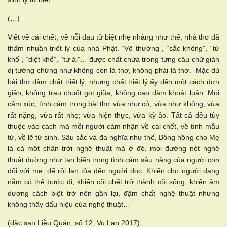
(…)
Viết về cái chết, về nỗi đau tử biệt nhẹ nhàng như thế, nhà thơ đã
thấm nhuần triết lý của nhà Phật. “Vô thường”, “sắc không”, “tứ
khổ”, “diệt khổ”, “từ ái”… được chất chứa trong từng câu chữ giản
dị tưởng chừng như không còn là thơ, không phải là thơ. Mặc dù
bài thơ đậm chất triết lý, nhưng chất triết lý ấy đến một cách đơn
giản, không trau chuốt gọt giũa, không cao đàm khoát luận. Mọi
cảm xúc, tình cảm trong bài thơ vừa như có, vừa như không; vừa
rất nặng, vừa rất nhẹ; vừa hiện thực, vừa kỳ ảo. Tất cả đều tùy
thuộc vào cách mà mỗi người cảm nhận về cái chết, về tình mẫu
tử, về lẽ tử sinh. Sâu sắc và đa nghĩa như thế, Bông hồng cho Mẹ
là cả một chân trời nghệ thuật mà ở đó, mọi đường nét nghệ
thuật dường như tan biến trong tình cảm sâu nặng của người con
đối với mẹ, để rồi lan tỏa đến người đọc. Khiến cho người đang
nằm có thể bước đi, khiến cõi chết trở thành cõi sống, khiến âm
dương cách biệt trở nên gần lại, đậm chất nghệ thuật nhưng
không thấy dấu hiệu của nghệ thuật…”
(đặc san Liễu Quán, số 12, Vu Lan 2017).