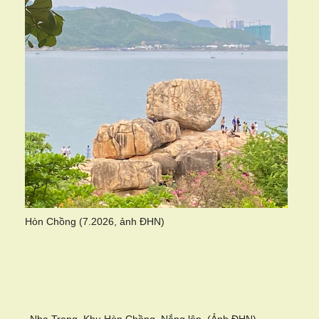
Hòn Chồng (7.2026, ảnh ĐHN)
Nha Trang. Khu Hòn Chồng. Nắng lên. (Ảnh ĐHN)