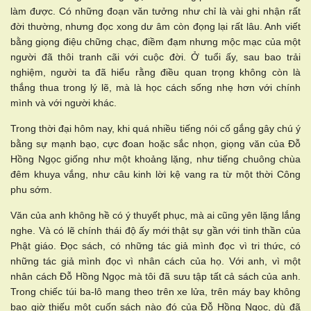
làm được. Có những đoạn văn tưởng như chỉ là vài ghi nhận rất
đời thường, nhưng đọc xong dư âm còn đọng lại rất lâu. Anh viết
bằng giọng điệu chững chạc, điềm đạm nhưng mộc mạc của một
người đã thôi tranh cãi với cuộc đời. Ở tuổi ấy, sau bao trải
nghiệm, người ta đã hiểu rằng điều quan trọng không còn là
thắng thua trong lý lẽ, mà là học cách sống nhẹ hơn với chính
mình và với người khác.
Trong thời đại hôm nay, khi quá nhiều tiếng nói cố gắng gây chú ý
bằng sự mạnh bạo, cực đoan hoặc sắc nhọn, giọng văn của Đỗ
Hồng Ngọc giống như một khoảng lặng, như tiếng chuông chùa
đêm khuya vắng, như câu kinh lời kệ vang ra từ một thời Công
phu sớm.
Văn của anh không hề có ý thuyết phục, mà ai cũng yên lặng lắng
nghe. Và có lẽ chính thái độ ấy mới thật sự gần với tinh thần của
Phật giáo. Đọc sách, có những tác giả mình đọc vì tri thức, có
những tác giả mình đọc vì nhân cách của họ. Với anh, vì một
nhân cách Đỗ Hồng Ngọc mà tôi đã sưu tập tất cả sách của anh.
Trong chiếc túi ba-lô mang theo trên xe lửa, trên máy bay không
bao giờ thiếu một cuốn sách nào đó của Đỗ Hồng Ngọc, dù đã