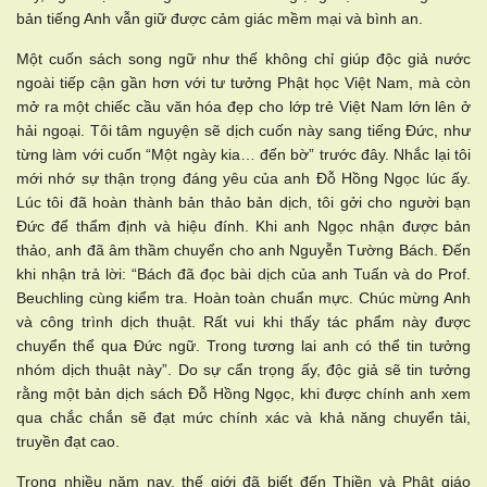
bản tiếng Anh vẫn giữ được cảm giác mềm mại và bình an.
Một cuốn sách song ngữ như thế không chỉ giúp độc giả nước
ngoài tiếp cận gần hơn với tư tưởng Phật học Việt Nam, mà còn
mở ra một chiếc cầu văn hóa đẹp cho lớp trẻ Việt Nam lớn lên ở
hải ngoại. Tôi tâm nguyện sẽ dịch cuốn này sang tiếng Đức, như
từng làm với cuốn “Một ngày kia… đến bờ” trước đây. Nhắc lại tôi
mới nhớ sự thận trọng đáng yêu của anh Đỗ Hồng Ngọc lúc ấy.
Lúc tôi đã hoàn thành bản thảo bản dịch, tôi gởi cho người bạn
Đức để thẩm định và hiệu đính. Khi anh Ngọc nhận được bản
thảo, anh đã âm thầm chuyển cho anh Nguyễn Tường Bách. Đến
khi nhận trả lời: “Bách đã đọc bài dịch của anh Tuấn và do Prof.
Beuchling cùng kiểm tra. Hoàn toàn chuẩn mực. Chúc mừng Anh
và công trình dịch thuật. Rất vui khi thấy tác phẩm này được
chuyển thể qua Đức ngữ. Trong tương lai anh có thể tin tưởng
nhóm dịch thuật này”. Do sự cẩn trọng ấy, độc giả sẽ tin tưởng
rằng một bản dịch sách Đỗ Hồng Ngọc, khi được chính anh xem
qua chắc chắn sẽ đạt mức chính xác và khả năng chuyển tải,
truyền đạt cao.
Trong nhiều năm nay, thế giới đã biết đến Thiền và Phật giáo