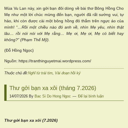
Mùa Vu Lan này, xin gởi bạn đôi dòng về bài thơ Bông Hồng Cho
Mẹ như một lời chúc mừng đến bạn, người đã rất sướng vui, tự
hào, khi còn được cài một bông hồng đỏ thắm trên ngực áo của
mình! “
…Rồi một chiều nào đó anh về, nhìn Mẹ yêu, nhìn thật
lâu… rồi nói nói với Mẹ rằng… Mẹ ơi, Mẹ ơi, Mẹ có biết hay
không?” (Phạm Thế Mỹ).
(Đỗ Hồng Ngọc)
Nguồn: https://tranthinguyetmai.wordpress.com/
Thuộc chủ đề:
Nghĩ từ trái tim
,
Vài đoạn hồi ký
Thư gởi bạn xa xôi (tháng 7.2026)
14/07/2026
By
Bac Si Do Hong Ngoc
Để lại bình luận
Thư gởi bạn xa xôi (7.2026)