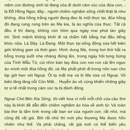
niệm con đường sinh tử đang xóa đi dưới cảm xúc của đứa con, -
là Đỗ Hồng Ngọc đây-, người chiêm nghiệm sống chết thật là như
không, đóa hồng trắng người đang đeo là một thực tại, đóa hồng
đỏ đang rưng rưng trên áo Mẹ kia, là áo nghĩa của thực. Tất cả
đều ở thì đang, không còn hôm qua ngày mai phút tàn giây
tới. Sinh mệnh không khởi đi và chấm hết bằng hai đầu tiếng
khóc nữa. Là Đây. Là Đang. Một thực tại sống động xóa hết biên
giới không gian và thời gian. Hình dung Mẹ, trong hơi thở hắt ra
bỗng trong suốt nhẹ nhàng đứng lên, trong ngày hội tưng bừng
của Tình Mẫu Tử, cúi nhìn bàn tay đứa con run run cài lên ngực
áo mình một đóa hồng đỏ, và Mẹ phất phới đi trong nôn nao cho
kịp giờ hẹn với Ngoại. Ôi ta mất mẹ và ôi Mẹ vừa có Ngoại. Vô
biên lâng lâng nỗi Còn Mất… Huyễn ảo vô cùng khiến những giây
tơ vi tế nhất trong cảm xúc ta bị đánh động.
Ngoại Chờ Bên Kia Sông,
tôi viết hoa vì mỗi mỗi chữ của câu thơ
này là khởi đề dẫn đến chiêm nghiệm ảo hóa về sinh tử. Và toàn
bài thơ là tấm tình trong vắt ban sơ của người con, rất nhỏ, mà
cũng đã rất già. Bởi rất nhỏ thì mới yêu thương Mẹ được hồn
nhiên như thế. Và phải chăng, rất già mới có thể biến yêu