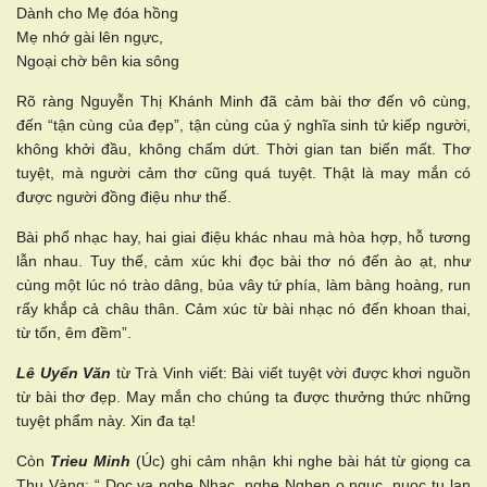
Dành cho Mẹ đóa hồng
Mẹ nhớ gài lên ngực,
Ngoại chờ bên kia sông
Rõ ràng Nguyễn Thị Khánh Minh đã cảm bài thơ đến vô cùng,
đến “tận cùng của đẹp”, tận cùng của ý nghĩa sinh tử kiếp người,
không khởi đầu, không chấm dứt. Thời gian tan biến mất. Thơ
tuyệt, mà người cảm thơ cũng quá tuyệt. Thật là may mắn có
được người đồng điệu như thế.
Bài phổ nhạc hay, hai giai điệu khác nhau mà hòa hợp, hỗ tương
lẫn nhau. Tuy thế, cảm xúc khi đọc bài thơ nó đến ào ạt, như
cùng một lúc nó trào dâng, bủa vây tứ phía, làm bàng hoàng, run
rẩy khắp cả châu thân. Cảm xúc từ bài nhạc nó đến khoan thai,
từ tốn, êm đềm”.
Lê Uyển Văn
từ Trà Vinh viết: Bài viết tuyệt vời được khơi nguồn
từ bài thơ đẹp. May mắn cho chúng ta được thưởng thức những
tuyệt phẩm này. Xin đa tạ!
Còn
Trieu Minh
(Úc) ghi cảm nhận khi nghe bài hát từ giọng ca
Thu Vàng: “ Doc va nghe Nhac, nghe Nghen o nguc, nuoc tu lan