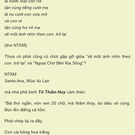
là nước mắt con rơi
tận cùng tiếng cười mẹ
là nụ cười con vừa mở
và con ơi
tận cùng hư vô mẹ
sẽ một ánh nhìn theo con. trở lại
(thơ NTKM)
Thưa có phải cũng có chút gặp gỡ giữa “sẽ một ánh nhìn theo
con. trở lại” và “Ngoại Chờ Bên Kia Sông”?
NTKM
Santa Ana, Mùa Vu Lan
mà nhà phê bình
Tô Thẩm Huy
cảm thán:
“Bài thơ ngắn, vỏn vẹn 20 chữ, mà thâm thúy, ảo diệu vô cùng.
Đọc lên điếng cả hồn.
Phải chép lại ra đây.
Con cài bông hoa trắng