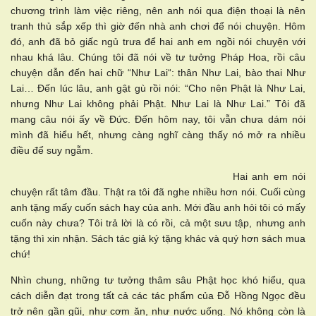
chương trình làm việc riêng, nên anh nói qua điện thoại là nên
tranh thủ sắp xếp thì giờ đến nhà anh chơi để nói chuyện. Hôm
đó, anh đã bỏ giấc ngủ trưa để hai anh em ngồi nói chuyện với
nhau khá lâu. Chúng tôi đã nói về tư tưởng Pháp Hoa, rồi câu
chuyện dẫn đến hai chữ “Như Lai“: thân Như Lai, bào thai Như
Lai… Đến lúc lâu, anh gật gù rồi nói: “Cho nên Phật là Như Lai,
nhưng Như Lai không phải Phật. Như Lai là Như Lai.” Tôi đã
mang câu nói ấy về Đức. Đến hôm nay, tôi vẫn chưa dám nói
mình đã hiểu hết, nhưng càng nghĩ càng thấy nó mở ra nhiều
điều để suy ngẫm.
Hai anh em nói
chuyện rất tâm đầu. Thật ra tôi đã nghe nhiều hơn nói. Cuối cùng
anh tặng mấy cuốn sách hay của anh. Mới đầu anh hỏi tôi có mấy
cuốn này chưa? Tôi trả lời là có rồi, cả một sưu tập, nhưng anh
tặng thì xin nhận. Sách tác giả ký tặng khác và quý hơn sách mua
chứ!
Nhìn chung, những tư tưởng thâm sâu Phật học khó hiểu, qua
cách diễn đạt trong tất cả các tác phẩm của Đỗ Hồng Ngọc đều
trở nên gần gũi, như cơm ăn, như nước uống. Nó không còn là