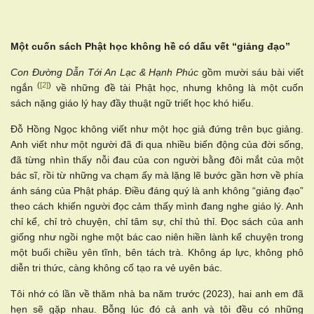
Một cuốn sách Phật học không hề có dấu vết “giảng đạo”
Con Đường Dẫn Tới An Lạc & Hạnh Phúc
gồm mười sáu bài viết
(
[2]
)
ngắn
về những đề tài Phật học, nhưng không là một cuốn
sách nặng giáo lý hay đầy thuật ngữ triết học khó hiểu.
Đỗ Hồng Ngọc không viết như một học giả đứng trên bục giảng.
Anh viết như một người đã đi qua nhiều biến động của đời sống,
đã từng nhìn thấy nỗi đau của con người bằng đôi mắt của một
bác sĩ, rồi từ những va chạm ấy mà lặng lẽ bước gần hơn về phía
ánh sáng của Phật pháp. Điều đáng quý là anh không “giảng đạo”
theo cách khiến người đọc cảm thấy mình đang nghe giáo lý. Anh
chỉ kể, chỉ trò chuyện, chỉ tâm sự, chỉ thủ thỉ. Đọc sách của anh
giống như ngồi nghe một bác cao niên hiền lành kể chuyện trong
một buổi chiều yên tĩnh, bên tách trà. Không áp lực, không phô
diễn tri thức, càng không cố tạo ra vẻ uyên bác.
Tôi nhớ có lần về thăm nhà ba năm trước (2023), hai anh em đã
hẹn sẽ gặp nhau. Bỗng lúc đó cả anh và tôi đều có những