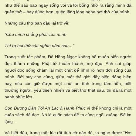
như thể sau bao ngày sống vội vã tôi bỗng nhớ ra rằng mình đã
quên thở – hay đúng hơn, quên lắng lòng nghe hơi thở của mình.
Những câu thơ ban đầu lại trở về:
“Của mình chẳng phải của mình
Thì ra hơi thở của nghìn năm sau…”
Trong suốt tác phẩm, Đỗ Hồng Ngọc không hề muốn biến người
đọc thành những Phật tử thuần thành, mộ đạo. Anh chỉ giúp
người đọc sống chậm lại một chút để nhìn rõ hơn đời sống của
mình. Bởi suy cho cùng, giữa một thế giới đầy biến động hiện
nay, nếu còn giữ được một chút an tĩnh trong tâm hồn, biết
thương người, yêu thiên nhiên và biết thở thật sâu, thì đã là một
hạnh phúc lớn.
Con Đường Dẫn Tới An Lạc & Hạnh Phúc
vì thế không chỉ là một
cuốn sách để đọc. Nó là cuốn sách để ta cùng ngồi xuống. Để im
lặng…
Và biết đâu, trong một lúc rất tình cờ nào đó, ta nghe được “Hơi