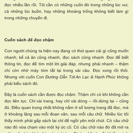
đọc nhiều lần rồi. Tôi cần có những cuốn đó trong những lúc vui,
cả những lúc buồn, hay những khoảng trống không biết làm gì
trong những chuyến đi.
Cuốn sách để đọc chậm
Con người chúng ta hiện nay đang có thói quen cái gì cũng muốn
nhanh, kể cả ăn cũng nhanh, đọc sách cũng nhanh. Đọc để biết
thông tin, đọc để tìm một lời giải đáp, nhưng phải nhanh – thậm
chí còn nhờ máy tóm tắt lại trong vài câu. Đọc xong rồi thôi.
Nhưng với cuốn
Con Đường Dẫn Tới An Lạc & Hạnh Phúc
không
phải kiểu sách đó.
Đây là cuốn sách cần được đọc chậm. Thậm chí có khi không cần
đọc liên tục. Chỉ vài trang, hay chỉ vài dòng – rồi dừng lại – cũng
đủ. Điều quan trọng nhất không nằm ở số lượng trang đã đọc, mà
ở khoảng lặng sau mỗi đoạn văn, sau mỗi câu chữ. Nhiều lúc tôi
thấy mình phải gấp sách lại chỉ để ngồi yên một chút. Có câu chữ
nào đó vừa chạm vào một ký ức cũ. Có câu chữ nào đó đã mở ra