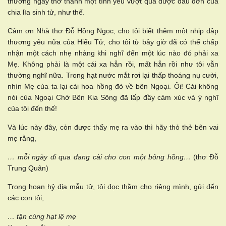
thương ngây thơ thành một tình yêu vượt qua được đau đớn của
chia lìa sinh tử, như thế.
Cảm ơn Nhà thơ Đỗ Hồng Ngọc, cho tôi biết thêm một nhịp đập
thương yêu nữa của Hiếu Tử, cho tôi từ bây giờ đã có thể chấp
nhận một cách nhẹ nhàng khi nghĩ đến một lúc nào đó phải xa
Mẹ. Không phải là một cái xa hẳn rồi, mất hẳn rồi như tôi vẫn
thường nghĩ nữa. Trong hạt nước mắt rơi lại thấp thoáng nụ cười,
nhìn Mẹ của ta lại cài hoa hồng đỏ về bên Ngoại. Ôi! Cái không
nói của Ngoại Chờ Bên Kia Sông đã lấp đầy cảm xúc và ý nghĩ
của tôi đến thế!
Và lúc này đây, còn được thấy mẹ ra vào thì hãy thỏ thẻ bên vai
mẹ rằng,
… mỗi ngày đi qua đang cài cho con một bông hồng…
(thơ Đỗ
Trung Quân)
Trong hoan hỷ địa mẫu tử, tôi đọc thầm cho riêng mình, gửi đến
các con tôi,
… tận cùng hạt lệ mẹ