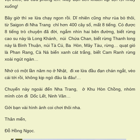
xuống!
Bây giờ thì xe lửa chạy ngon rồi. Dĩ nhiên cũng như rùa bò thôi,
từ Saigon đi Nha Trang chỉ hơn 400 cây số, mất 8 tiếng. Có được
8 tiếng trò chuyện đã đời, ngắm nhìn hai bên đường, biết rừng
cao su này là Long Khánh, núi Chứa Chan, biết rừng Thanh long
này là Bình Thuận, núi Tà Cú, Ba Hòn, Mây Tàu, rừng… quạt gió
là Phan Rang, Cà Ná biển xanh cát trắng, biết Cam Ranh rừng
xoài ngút ngàn…
Nhớ có một lần năm nọ ở Nhật, đi xe lửa đầu đạn chán ngắt, vèo
cái tới rồi, không kịp ngó đâu là đâu!…
Chuyến này ngoài đến Nha Trang, ở Khu Hòn Chồng, nhóm
mình còn đi Dốc Lết, Ninh Vân…
Gởi bạn vài hình ảnh coi chơi thôi nha.
Thân mến,
Đỗ Hồng Ngọc.