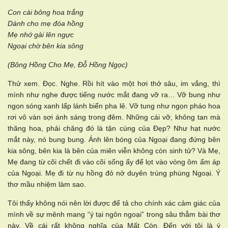
Con cài bông hoa trắng
Dành cho mẹ đóa hồng
Mẹ nhớ gài lên ngực
Ngoại chờ bên kia sông
(Bông Hồng Cho Mẹ, Đỗ Hồng Ngọc)
Thử xem. Đọc. Nghe. Rồi hít vào một hơi thở sâu, im vắng, thì
mình như nghe được tiếng nước mắt đang vỡ ra… Vỡ bung như
ngọn sóng xanh lấp lánh biển pha lê. Vỡ tung như ngọn pháo hoa
rơi vô vàn sợi ánh sáng trong đêm. Những cái vỡ, không tan mà
thăng hoa, phải chăng đó là tận cùng của Đẹp? Như hạt nước
mắt này, nó bung bung. Ánh lên bóng của Ngoại đang đứng bên
kia sông, bên kia là bên của miên viễn không còn sinh tử? Và Mẹ,
Mẹ đang từ cõi chết đi vào cõi sống ấy để lọt vào vòng ôm ấm áp
của Ngoại. Mẹ đi từ nụ hồng đỏ nở duyên trùng phùng Ngoại. Ý
thơ mầu nhiệm làm sao.
Tôi thấy không nói nên lời được để tả cho chính xác cảm giác của
mình về sự mênh mang “ý tại ngôn ngoại” trong sâu thẳm bài thơ
này. Về cái rất không nghĩa của Mất Còn. Đến với tôi là ý