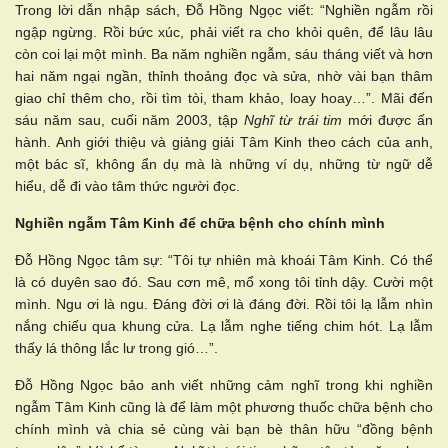
Trong lời dẫn nhập sách, Đỗ Hồng Ngọc viết: “Nghiền ngẫm rồi
ngập ngừng. Rồi bức xúc, phải viết ra cho khỏi quên, để lâu lâu
còn coi lại một mình. Ba năm nghiền ngẫm, sáu tháng viết và hơn
hai năm ngại ngần, thỉnh thoảng đọc và sửa, nhờ vài bạn thâm
giao chỉ thêm cho, rồi tìm tòi, tham khảo, loay hoay…”. Mãi đến
sáu năm sau, cuối năm 2003, tập
Nghĩ từ trái tim
mới được ấn
hành. Anh giới thiệu và giảng giải Tâm Kinh theo cách của anh,
một bác sĩ, không ẩn dụ mà là những ví dụ, những từ ngữ dễ
hiểu, dễ đi vào tâm thức người đọc.
Nghiền ngẫm Tâm Kinh để chữa bệnh cho chính mình
Đỗ Hồng Ngọc tâm sự: “Tôi tự nhiên mà khoái Tâm Kinh. Có thể
là có duyên sao đó. Sau cơn mê, mổ xong tôi tỉnh dậy. Cười một
mình. Ngu ơi là ngu. Đáng đời ơi là đáng đời. Rồi tôi lạ lẫm nhìn
nắng chiếu qua khung cửa. Lạ lẫm nghe tiếng chim hót. Lạ lẫm
thấy lá thông lắc lư trong gió…”.
Đỗ Hồng Ngọc bảo anh viết những cảm nghĩ trong khi nghiền
ngẫm Tâm Kinh cũng là để làm một phương thuốc chữa bệnh cho
chính mình và chia sẻ cùng vài bạn bè thân hữu “đồng bệnh