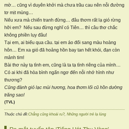
mờ… cũng vì duyên khởi mà chưa trầu cau nên nỗi đường
tơ mịt mùng…
Nếu xưa mà chiến tranh đừng… đâu thơm rất lạ gió rừng
hỡi em? Nếu sau đừng nghĩ có Tiên… thì câu thơ chắc
không phiền lụy đâu!
Tại em, ai biểu qua cầu. tại em áo đổi sang màu hoàng
hôn… Em xa gió đã hoảng hồn bay tan hết khói, đạn còn
mảnh tim!
Bài thơ này tạ tình em, cũng là ta tạ tình riêng của mình…
Có ai khi đã hòa bình ngẩn ngơ đến nỗi nhớ hình như
thương?
Cũng đành gió lạc mùi hương, hoa thơm lối cũ hồn dường
trăng sao!
(TVL)
Thuộc chủ đề:
Chẳng cũng khoái ru?
,
Những người trẻ lạ lùng