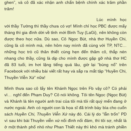
ghen”, và cô đã xác nhận anh chẩn bệnh chính xác trăm phần
trăm!
Lúc mình học
với thầy Tường thì thầy chưa có vợ! Mình chỉ học PBC được mấy
tháng thì gia đình dời về tỉnh mới Bình Tuy (LaGi), nên không còn
được theo học nữa. Dù sao, Cô Ngọc Bút, nhà thơ Huyền Chi,
cũng là cô mình mà, nên hôm nay mình đã cùng với TP, NTC…
những học trò cũ thân thiết cùng hẹn đến thăm cô, thắp nén
nhang cho thầy, cũng là dịp cho mình được gặp gỡ nhà thơ HC
đã 83 tuổi, im hơi lặng tiếng quá lâu, giờ lại “bùng nổ” trên
Facebook với nhiều bài viết rất hay và sắp ra mắt tập “Huyền Chi,
Thuyền Viễn Xứ” nữa!
Mình thưa sao cô lấy tên Khánh Ngọc trên Fb vậy cô? Có phải
vì… nghĩ đến Phạm Duy? Cô nói không. Tôi tên Ngọc (Ngọc Bút)
và Khánh là tên người anh trai của tôi mà tôi rất quý mến đang ở
nước ngoài. Anh có người con là họa sĩ đã trình bày bìa cho cuốn
sách
Huyền Chi, Thuyền Viễn Xứ
này đó. Cái lý do “lẫn trốn” PD
vì sau khi bài Thuyền viễn xứ nổi đình nổi đám, thì tôi sợ, nhất là
ở một thành phố nhỏ như Phan Thiết này thì khó mà tránh phiền