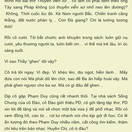
Mình hỏi bài thơ
Thuyền viễn xứ
… cô làm có phải định theo ông
Tây sang Pháp không (
có thu
yền
viễn xứ nhổ neo lên đường
)?
Không. Thời cuộc lúc đó. Kẻ Nam người Bắc. Chiến tranh căng
thẳng, đất nước phân ly… Còn Đà giang? Chỉ là tưởng tượng
thôi!
Rồi cô cười. Tôi bắt chước anh khuyên trong sách: luôn giữ nụ
cười, yêu thương người ta, luôn biết ơn… vì thế mà trẻ lâu, trí óc
sáng suốt.
Vì sao Thầy “ghen” dữ vậy?
Cô trả lời ngay: Vì đẹp. Vì khéo léo, dịu ngọt, hiền lành… Mấy
đứa con nói Má phải dữ lên chớ, sao để Ba ăn hiếp hoài vậy. Má
phải ghen ngược cho ba sợ. Mà có gì đâu để ghen…
Dịp cô gặp Phạm Duy cũng rất nhanh thôi. Tại nhà sách Sống
Chung của cô Đào, cô Đào giới thiệu PD, cô gởi tặng tập thơ, PD
xin lời đề tặng và nói sẽ chọn một bài vừa ý để phổ nhạc. Rồi cô
xem đồng hồ, cáo từ… rút lui nhanh nói cho kịp giờ đi học. Có lẽ
ấn tượng đó theo Phạm Duy nhiều năm, cất công tìm kiếm, thậm
chí kêu trên bản nhạc: Huyền Chi, cô ở đâu?