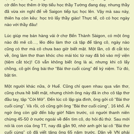
cờ đến học thêm ở lớp tiểu học thầy Tường đang dạy, nhưng thầy
đã vừa xin nghỉ để về Saigon tiếp tục học lên. Vậy mà sau này,
thiên hạ còn kêu: học trò lấy thầy giáo! Thực tế, cô có học ngày
nào với thầy đâu!
Lúc giúp mẹ bán hàng vải ở chợ Bến Thành Sàigon, có một ông
nào đó mê cô…, lẽo đẽo làm thơ cả tập để tặng cô, ngày nào
cũng có thơ mà cô chưa bao giờ biết mặt. Một lần, cô đi cắt tóc
về, ông làm thơ than khóc cho mái tóc từ nay đã bỏ vào mỹ viện
(tiệm cắt tóc)! Cô vẫn không biết ông là ai, nhưng khi cô lấy
chồng, cô gởi ổng bài thơ “Bài thơ cuối cùng” để kỷ niệm. Từ đó,
bặt tin.
Một người khác nữa, ở Huế. Cũng chỉ quen nhau qua văn thơ,
cũng chưa hề biết mặt, nhưng chính ông này đã in cho cô tập thơ
đầu tay, tập “Cởi Mở”. Đến lúc cô lập gia đình, ông gởi cô “Bài thơ
cuối cùng”. Và rồi, cô cũng gởi ông “Bài thơ cuối cùng”, 16 khổ. Ai
ngờ ông còn giữ đến bây giờ! Năm trước, có người thanh niên
chừng 45-50 ở nước ngoài về đến tìm cô, dọ hỏi đủ thứ. Sau mới
nói là con của ông TT, nay đã gần 90, nhờ anh gởi lại cô “Bài thơ
cuối cùng” cô đã viết tặng ông 65 năm trước. Dặn về VN phải