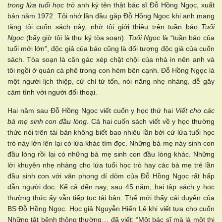
trong lứa tuổi học trò
anh ký tên thật bác sĩ Đỗ Hồng Ngọc, xuất
bản năm 1972. Tôi nhớ lần đầu gặp Đỗ Hồng Ngọc khi anh mang
tặng tôi cuốn sách này, nhờ tôi giới thiệu trên tuần báo
Tuổi
Ngọc
(bấy giờ tôi là thư ký tòa soạn).
Tuổi Ngọc
là “tuần báo của
tuổi mới lớn”, độc giả của báo cũng là đối tượng độc giả của cuốn
sách. Tòa soạn là căn gác xép chật chội của nhà in nên anh và
tôi ngồi ở quán cà phê trong con hẻm bên cạnh. Đỗ Hồng Ngọc là
một người lịch thiệp, cử chỉ từ tốn, nói năng nhẹ nhàng, dễ gây
cảm tình với người đối thoại.
Hai năm sau Đỗ Hồng Ngọc viết cuốn y học thứ hai
Viết cho các
bà mẹ sinh con đầu lòng
. Cả hai cuốn sách viết về y học thường
thức nói trên tái bản không biết bao nhiêu lần bởi cứ lứa tuổi học
trò này lớn lên lại có lứa khác tìm đọc. Những bà mẹ này sinh con
đầu lòng rồi lại có những bà mẹ sinh con đầu lòng khác. Những
lời khuyên nhẹ nhàng cho lứa tuổi học trò hay các bà mẹ trẻ lần
đầu sinh con với văn phong dí dỏm của Đỗ Hồng Ngọc rất hấp
dẫn người đọc. Kể cả đến nay, sau 45 năm, hai tập sách y học
thường thức ấy vẫn tiếp tục tái bản. Thế mới thấy cái duyên của
BS Đỗ Hồng Ngọc. Học giả Nguyễn Hiến Lê khi viết tựa cho cuốn
Những tật bệnh thông thường… đã viết: “Một bác sĩ mà là một thi