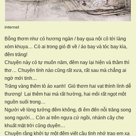
internet
Bỗng thơm như có hương ngàn / bay qua nội cỏ tới làng
xóm khuya… Có ai trong gió đi về / áo bay và tóc bay kìa,
đêm trăng!
Chuyện này có tự muôn năm, đêm nay lại hiện và thầm thì
thơ… Chuyện tình nào cũng rất xưa, rất sau mà chẳng ai
ngờ mới tinh…
Trăng vàng thêm tỏ áo xanh! Gió thơm hai vạt thình lình dễ
thương! Lại thêm hai má rất hường, hai môi rất ngọt một
nguồn suối trong…
Người về lòng tưởng đêm không, đi êm đến nỗi trăng song
song người… Còn ai trên ngựa cứ ngồi, nhánh cây che
khuất mặt trời cũng duyên…
Chuyện rằng khởi tự một đêm viết câu tình nhớ trao em xa