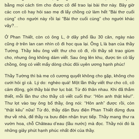
bằng mọi cách tìm cho được cô để trao lại bài thơ này. Bây giờ
các con cô hay hỏi sao mẹ đi lấy chồng cứ làm hết “Bài thơ cuối
cùng” cho người này rồi lại “Bài thơ cuối cùng” cho người khác
vậy?…
Ở Phan Thiết, còn có ông L, ở dãy phố lầu 30 căn, ngày nào
cũng ở trên lan can nhìn cô đi học qua lại. Ông L là bạn của thầy
Tường. Thầy kêu ông viết thư cho cô đi, rồi thầy sẽ trao giùm
cho, nhưng ông không dám viết. Sau ông lên khu, được tin cô lấy
chồng, ông có viết mấy dòng chúc đôi uyên ương hạnh phúc!
Thầy Tường thì bà mẹ cô cương quyết không cho gặp, không cho
cưới hỏi gì cả. Lý do: nghèo quá! Một lần thầy viết thư cho cô, cô
cảm động, gởi thầy bài thơ lục bát. Từ đó thân nhau. Khi đã thắm
thiết, mỗi lần thư cho thầy cô viết cuối thư: “Hôn anh thật kêu!”.
Thư lọt vào tay ông bố thầy, ông nói: “Hôn anh” được rồi, còn
“thật kêu” nữa! Từ đó, thầy dặn Bưu điện Phan Thiết đừng đưa
thư về nhà, để thầy ra bưu điện nhận trực tiếp. Thầy mang thư ra
vườn hoa, chỗ Château d’eau (lầu nước) mà đọc. Thầy nói đó là
những giây phút hạnh phúc nhất đời của thầy.