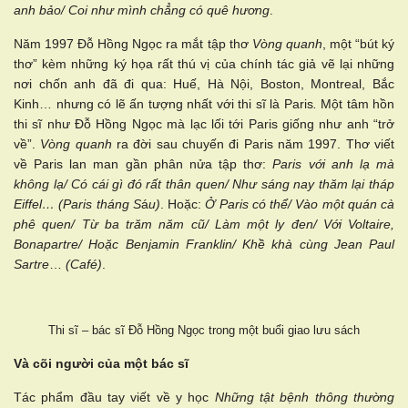
anh bảo/ Coi như mình chẳng có quê hương
.
Năm 1997 Đỗ Hồng Ngọc ra mắt tập thơ
Vòng quanh
, một “bút ký
thơ” kèm những ký họa rất thú vị của chính tác giả vẽ lại những
nơi chốn anh đã đi qua: Huế, Hà Nội, Boston, Montreal, Bắc
Kinh… nhưng có lẽ ấn tượng nhất với thi sĩ là Paris
.
Một tâm hồn
thi sĩ như Đỗ Hồng Ngọc mà lạc lối tới Paris giống như anh “trở
về”.
Vòng quanh
ra đời sau chuyến đi Paris năm 1997. Thơ viết
về Paris lan man gần phân nửa tập thơ:
Paris với anh lạ mà
không lạ/ Có cái gì đó rất thân quen/ Như sáng nay thăm lại tháp
Eiffel… (Paris tháng S
á
u)
. Hoặc:
Ở Paris có thể/ Vào một quán cà
phê quen/ Từ ba trăm năm cũ/ Làm một ly đen/ Với Voltaire,
Bonapartre/ Hoặc Benjamin Franklin/ Khề khà cùng Jean Paul
Sartre
…
(Café)
.
Thi sĩ – bác sĩ Đỗ Hồng Ngọc trong một buổi giao lưu sách
Và cõi người của một bác sĩ
Tác phẩm đầu tay viết về y học
Những tật bệnh thông thường