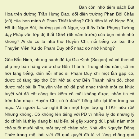
Bạn còn nhớ tiệm sách Bút
Hoa trên đường Trần Hưng Đạo, đối diện trường Phan Bội Châu
(cũ) của bọn mình ở Phan Thiết không? Chủ tiệm là cô Ngọc Bút,
Hồ thị Ngọc Bút, thường gọi cô Ngọc, vợ thầy Trần Phụng Tường
dạy Pháp văn lớp đệ thất 1954 (65 năm trước) của bọn mình nhớ
không? Ai dè cô là nhà thơ Huyền Chi, nổi tiếng với bài thơ
Thuyền Viễn Xứ do Phạm Duy phổ nhạc đó nhớ không?
Gốc Bắc Ninh, nhưng sanh đẻ tại Gia Định (Saigon) và có thời cô
phụ mẹ bán hàng vải ở chợ Bến Thành. Trong nhiều năm, cô im
hơi lặng tiếng, đến nỗi nhạc sĩ Phạm Duy chỉ một lần gặp cô,
được cô tặng tập thơ Cởi Mở tại chơ Bến Thành năm đó, chọn
được một bài là Thuyền viễn xứ để phổ nhạc thành một ca khúc
tuyệt vời đã cất công tìm kiếm cô mãi không được, nhắn tin cả
trên bản nhạc: Huyền Chi, cô ở đâu? Tiếng kêu lọt tõm trong sa
mạc. Và người ta cứ nghĩ thêm một hiện tượng TTKH nữa rồi!
Nhưng không. Cô không lên tiếng với PD vì nhiều lý do nhưng lý
do chính là thầy đang bị tai biến, té gãy xương đùi, phải nằm một
chỗ suốt mười năm, một tay cô chăm sóc. Nhà văn Nguyễn Đông
Thức trong một bài viết đã quả quyết đó là vì “ông chồng quá