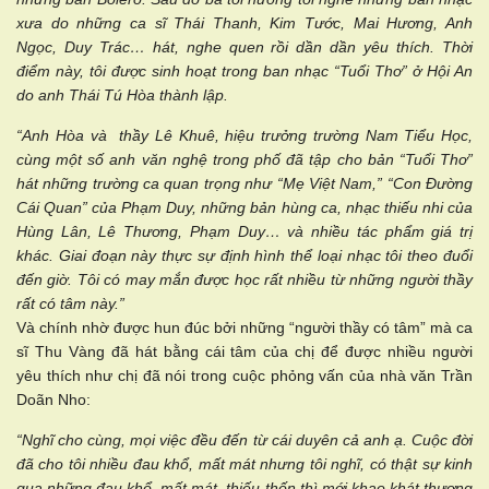
xưa do những ca sĩ Thái Thanh, Kim Tước, Mai Hương, Anh
Ngọc, Duy Trác… hát, nghe quen rồi dần dần yêu thích. Thời
điểm này, tôi được sinh hoạt trong ban nhạc “Tuổi Thơ” ở Hội An
do anh Thái Tú Hòa thành lập.
“Anh Hòa và thầy Lê Khuê, hiệu trưởng trường Nam Tiểu Học,
cùng một số anh văn nghệ trong phố đã tập cho bản “Tuổi Thơ”
hát những trường ca quan trọng như “Mẹ Việt Nam,” “Con Đường
Cái Quan” của Phạm Duy, những bản hùng ca, nhạc thiếu nhi của
Hùng Lân, Lê Thương, Phạm Duy… và nhiều tác phẩm giá trị
khác. Giai đoạn này thực sự định hình thể loại nhạc tôi theo đuổi
đến giờ. Tôi có may mắn được học rất nhiều từ những người thầy
rất có tâm này.”
Và chính nhờ được hun đúc bởi những “người thầy có tâm” mà ca
sĩ Thu Vàng đã hát bằng cái tâm của chị để được nhiều người
yêu thích như chị đã nói trong cuộc phỏng vấn của nhà văn Trần
Doãn Nho:
“Nghĩ cho cùng, mọi việc đều đến từ cái duyên cả anh ạ. Cuộc đời
đã cho tôi nhiều đau khổ, mất mát nhưng tôi nghĩ, có thật sự kinh
qua những đau khổ, mất mát, thiếu thốn thì mới khao khát thương