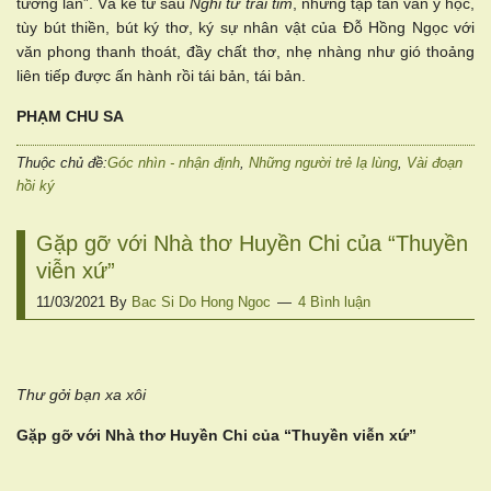
tương lân”. Và kể từ sau
Nghĩ từ trái tim
, những tập tản văn y học,
tùy bút thiền, bút ký thơ, ký sự nhân vật của Đỗ Hồng Ngọc với
văn phong thanh thoát, đầy chất thơ, nhẹ nhàng như gió thoảng
liên tiếp được ấn hành rồi tái bản, tái bản.
PHẠ
M CHU SA
Thuộc chủ đề:
Góc nhìn - nhận định
,
Những người trẻ lạ lùng
,
Vài đoạn
hồi ký
Gặp gỡ với Nhà thơ Huyền Chi của “Thuyền
viễn xứ”
11/03/2021
By
Bac Si Do Hong Ngoc
4 Bình luận
Thư gởi bạn xa xôi
Gặp gỡ với
Nhà thơ Huyền Chi của “Thuyền viễn xứ”