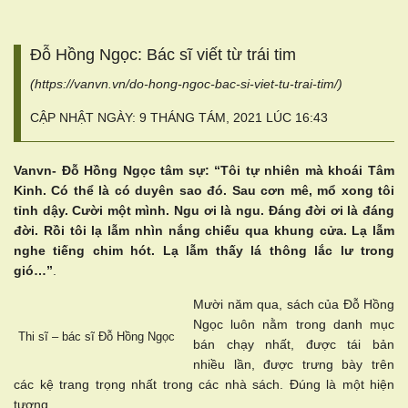
Đỗ Hồng Ngọc: Bác sĩ viết từ trái tim
(https://vanvn.vn/do-hong-ngoc-bac-si-viet-tu-trai-tim/)
CẬP NHẬT NGÀY: 9 THÁNG TÁM, 2021 LÚC 16:43
Vanvn- Đỗ Hồng Ngọc tâm sự: “Tôi tự nhiên mà khoái Tâm
Kinh. Có thể là có duyên sao đó. Sau cơn mê, mổ xong tôi
tỉnh dậy. Cười một mình. Ngu ơi là ngu. Đáng đời ơi là đáng
đời. Rồi tôi lạ lẫm nhìn nắng chiếu qua khung cửa. Lạ lẫm
nghe tiếng chim hót. Lạ lẫm thấy lá thông lắc lư trong
gió…”
.
Mười năm qua, sách của Đỗ Hồng
Ngọc luôn nằm trong danh mục
Thi sĩ – bác sĩ Đỗ Hồng Ngọc
bán chạy nhất, được tái bản
nhiều lần, được trưng bày trên
các kệ trang trọng nhất trong các nhà sách. Đúng là một hiện
tượng.