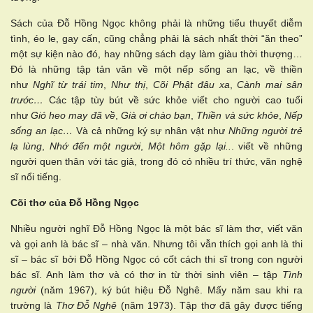
Sách của Đỗ Hồng Ngọc không phải là những tiểu thuyết diễm
tình, éo le, gay cấn, cũng chẳng phải là sách nhất thời “ăn theo”
một sự kiện nào đó, hay những sách dạy làm giàu thời thượng…
Đó là những tập tản văn về một nếp sống an lạc, về thiền
như
Nghĩ từ trái tim
,
Như thị
,
Cõi Phật đâu xa
,
Cành mai sân
trước…
Các tập tùy bút về sức khỏe viết cho người cao tuổi
như
Gió heo may đã về
,
Già ơi chào bạn
,
Thiền và sức khỏe
,
Nếp
sống an lạc…
Và cả những ký sự nhân vật như
Những người trẻ
lạ lùng
,
Nhớ đến một người
,
Một hôm gặp lại..
. viết về những
người quen thân với tác giả, trong đó có nhiều trí thức, văn nghệ
sĩ nổi tiếng.
Cõi thơ của Đỗ Hồng Ngọc
Nhiều người nghĩ Đỗ Hồng Ngọc là một bác sĩ làm thơ, viết văn
và gọi anh là bác sĩ – nhà văn. Nhưng tôi vẫn thích gọi anh là thi
sĩ – bác sĩ bởi Đỗ Hồng Ngọc có cốt cách thi sĩ trong con người
bác sĩ. Anh làm thơ và có thơ in từ thời sinh viên – tập
Tình
người
(năm 1967), ký bút hiệu Đỗ Nghê. Mấy năm sau khi ra
trường là
Thơ Đỗ Nghê
(năm 1973). Tập thơ đã gây được tiếng