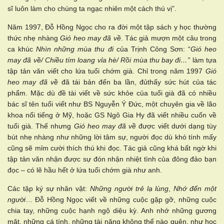
sĩ luôn làm cho chúng ta ngạc nhiên một cách thú vị”.
Năm 1997, Đỗ Hồng Ngọc cho ra đời một tập sách y học thường
thức nhẹ nhàng
Gió heo may đã về
. Tác giả mượn một câu trong
ca khúc
Nhìn những mùa thu đi
của Trịnh Công Sơn: “
Gió heo
may đã về/ Chiều tím loang vỉa hè/ Rồi mùa thu bay đi…”
làm tựa
tập tản văn viết cho lứa tuổi chớm già. Chỉ trong năm 1997
Gió
heo may đã về
đã tái bản đến ba lần, đủthấy sức hút của tác
phẩm. Mặc dù đề tài viết về sức khỏe của tuổi già đã có nhiều
bác sĩ tên tuổi viết như BS Nguyễn Ý Đức, một chuyên gia về lão
khoa nổi tiếng ở Mỹ, hoặc GS Ngô Gia Hy đã viết nhiều cuốn về
tuổi già. Thế nhưng
Gió heo may đã về
được viết dưới dạng tùy
bút nhẹ nhàng như những lời tâm sự, người đọc dù khó tính mấy
cũng sẽ mỉm cười thích thú khi đọc. Tác giả cũng khá bất ngờ khi
tập tản văn nhận được sự đón nhận nhiệt tình của đông đảo bạn
đọc – có lẽ hầu hết ở lứa tuổi chớm già như anh.
Các tập ký sự nhân vật:
Những người trẻ lạ lùng
,
Nhớ đến một
người
… Đỗ Hồng Ngọc viết về những cuộc gặp gỡ, những cuộc
chia tay, những cuộc hạnh ngộ diệu kỳ. Anh nhớ những gương
mặt, những cá tính, những tài năng không thể nào quên, như học