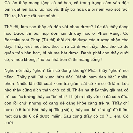
Có lần thầy mang tặng cô bó hoa, cô trang trọng cắm vào độc
bình đặt lên bàn, lúc học về, thấy bó hoa đã bị ném vào sọt rác!
Thì ra, bà mẹ rất bực mình…
Thế rồi, làm sao thầy cô đến với nhau được? Lúc đó thầy đang
học Dược thì bỏ, nộp đơn xin đi dạy học ở Phan Rang. Có
Baccalaureat Pháp (Tú tài) thời đó dễ được các trường nhận cho
dạy. Thầy viết một bức thư…. rủ cô đi với thầy. Bức thư cô để
quên trên bàn học, bị bà mẹ bắt được. Đành phải cho thầy cưới
cô, vì nếu không, “nó bỏ nhà trốn đi thì mang tiếng”!
Nghe nói thầy “ghen” lắm có đúng không? Phải, thầy “ghen” nổi
tiếng. Thầy phải “tả xung hữu đột” “đánh nam dẹp bắc” nhiều
phen. Nhiều lần đột xuất kiểm tra giám sát cô khi cô đi làm. Lúc
nào thầy cũng đích thân chở cô đi. Thiên hạ thấy thầy già mà cô
trẻ, có lúc tưởng thầy có “bồ nhí”! Thiệt ra thầy với cô đã có 5 đứa
con rồi chứ, nhưng cô càng đẻ càng khỏe càng trẻ ra. Thầy chỉ
hơn cô 6 tuổi. Khi thầy bị động viện, thầy còn kêu “ráng” đẻ thêm
một đứa đủ 6 để được miễn. Sau cùng thầy cô có 7… em. Cô
cười.