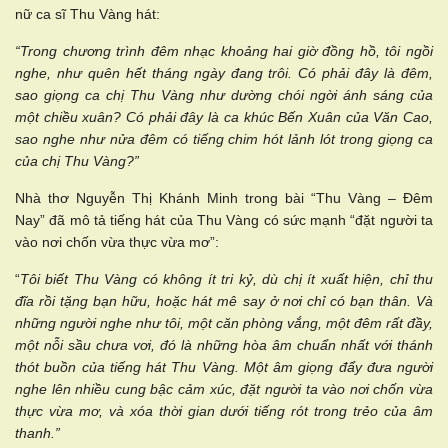
nữ ca sĩ Thu Vàng hát:
“Trong chương trình đêm nhạc khoảng hai giờ đồng hồ, tôi ngồi
nghe, như quên hết tháng ngày đang trôi. Có phải đây là đêm,
sao giọng ca chị Thu Vàng như dường chói ngời ánh sáng của
một chiều xuân? Có phải đây là ca khúc Bến Xuân của Văn Cao,
sao nghe như nửa đêm có tiếng chim hót lảnh lót trong giọng ca
của chị Thu Vàng?”
Nhà thơ Nguyễn Thị Khánh Minh trong bài “Thu Vàng – Đêm
Nay” đã mô tả tiếng hát của Thu Vàng có sức mạnh “đặt người ta
vào nơi chốn vừa thực vừa mơ”:
“
Tôi biết Thu Vàng có không ít tri kỷ, dù chị ít xuất hiện, chỉ thu
đĩa rồi tặng bạn hữu, hoặc hát mê say ở nơi chỉ có bạn thân. Và
những người nghe như tôi, một căn phòng vắng, một đêm rất đầy,
một nỗi sầu chưa vơi, đó là những hòa âm chuẩn nhất với thánh
thót buồn của tiếng hát Thu Vàng. Một âm giọng đẩy đưa người
nghe lên nhiều cung bậc cảm xúc, đặt người ta vào nơi chốn vừa
thực vừa mơ, và xóa thời gian dưới tiếng rót trong trẻo của âm
thanh.”