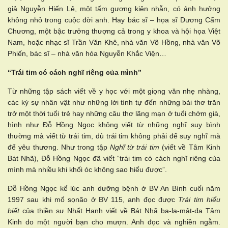
giả Nguyễn Hiến Lê, một tấm gương kiên nhẫn, có ảnh hưởng
không nhỏ trong cuộc đời anh. Hay bác sĩ – họa sĩ Dương Cẩm
Chương, một bậc trưởng thượng cả trong y khoa và hội họa Việt
Nam, hoặc nhạc sĩ Trần Văn Khê, nhà văn Võ Hồng, nhà văn Võ
Phiến, bác sĩ – nhà văn hóa Nguyễn Khắc Viện…
“Trái tim có cách nghĩ riêng của mình”
Từ những tập sách viết về y học với một giọng văn nhẹ nhàng,
các ký sự nhân vật như những lời tình tự đến những bài thơ trăn
trở một thời tuổi trẻ hay những câu thơ lãng mạn ở tuổi chớm già,
hình như Đỗ Hồng Ngọc không viết từ những nghĩ suy bình
thường mà viết từ trái tim, dù trái tim không phải để suy nghĩ mà
để yêu thương. Như trong tập
Nghĩ từ trái tim
(viết về Tâm Kinh
Bát Nhã), Đỗ Hồng Ngọc đã viết “trái tim có cách nghĩ riêng của
mình mà nhiều khi khối óc không sao hiểu được”.
Đỗ Hồng Ngọc kể lúc anh dưỡng bệnh ở BV An Bình cuối năm
1997 sau khi mổ sọnão ở BV 115, anh đọc được
Trái tim hiểu
biết
của thiền sư Nhất Hạnh viết về Bát Nhã ba-la-mật-đa Tâm
Kinh do một người bạn cho mượn. Anh đọc và nghiền ngẫm.