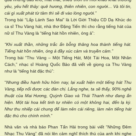
yêu, yêu hết thảy: quê hương, thiên nhiên, con người… Và tôi tin,
cái gì xuất phát từ tâm thì sẽ đi vào lòng người.”
Trong bài “Lấp Lánh Sao Mai” là Lời Giới Thiệu CD Dạ Khúc do
ca sĩ Thu Vàng hát, nhà thơ Đặng Tiến thì cho rằng tiếng hát của
nữ sĩ Thu Vàng là “tiếng hát hồn nhiên, óng ả”:
“Khi xuất thần, những trắc ẩn bỗng thăng hoa thành tiếng hát.
Tiếng hát hồn nhiên, óng ả đầy xúc cảm và truyền cảm.”
Trong bài “Thu Vàng – Một Tiếng Hát, Một Tài Hoa, Một Nhân
Cách,” nhạc sĩ Hoàng Quốc Bảo đã viết về giọng ca Thu Vàng
như là “tiếng hát đặc thù”:
“
Nhưng điều hạnh hữu hôm nay, lại xuất hiện một tiếng hát Thu
Vàng, tiếp nối được các đàn chị. Lắng nghe, ta sẽ thấy, 90% nghệ
thuật của Mai Hương, Quỳnh Giao và Thái Thanh như đang ẩn
hiện. Một tài hoa kết tinh tự nhiên có một không hai, đến lạ kỳ.
Như thu nhiếp cái chung để làm nên cái riêng, làm nên tiếng hát
đặc thù cho chính mình
.”
Nhà văn và nhà báo Phan Tấn Hải trong bài viết “Những Đêm
Nhạc Thu Vàng” đã nói lên cảm nghĩ thích thú của anh khi nghe