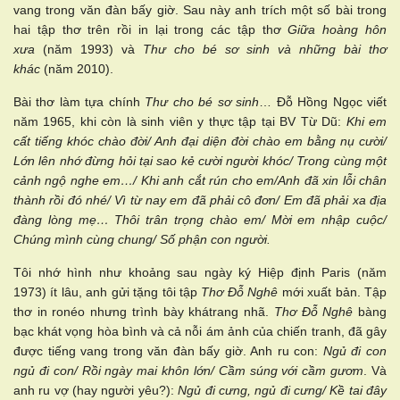
vang trong văn đàn bấy giờ. Sau này anh trích một số bài trong
hai tập thơ trên rồi in lại trong các tập thơ
Giữa hoàng hôn
xưa
(năm 1993) và
Thư cho bé sơ sinh và những bài thơ
khác
(năm 2010).
Bài thơ làm tựa chính
Thư cho bé sơ sinh
… Đỗ Hồng Ngọc viết
năm 1965, khi còn là sinh viên y thực tập tại BV Từ Dũ:
Khi em
cất tiếng khóc chào đời/ Anh đại diện đời chào em bằng nụ cười/
Lớn lên nhớ đừng hỏi tại sao kẻ cười người khóc/ Trong cùng một
cảnh ngộ nghe em…/ Khi anh cắt rún cho em/Anh đã xin lỗi chân
thành rồi đó nhé/ Vì từ nay em đã phải cô đơn/ Em đã phải xa địa
đàng lòng mẹ… Thôi trân trọng chào em/ Mời em nhập cuộc/
Chúng mình cùng chung/ Số phận con người.
Tôi nhớ hình như khoảng sau ngày ký Hiệp định Paris (năm
1973) ít lâu, anh gửi tặng tôi tập
Thơ Đỗ Nghê
mới xuất bản. Tập
thơ in ronéo nhưng trình bày khátrang nhã.
Thơ Đỗ Nghê
bàng
bạc khát vọng hòa bình và cả nỗi ám ảnh của chiến tranh, đã gây
được tiếng vang trong văn đàn bấy giờ. Anh ru con:
Ngủ đi con
ngủ đi con/ Rồi ngày mai khôn lớn/ Cầm súng với cầm gươm
. Và
anh ru vợ (hay người yêu?):
Ngủ đi cưng, ngủ đi cưng/ Kề tai đây