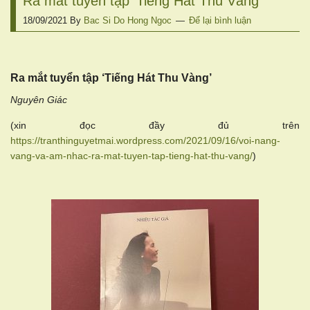
Ra mắt tuyển tập ‘Tiếng Hát Thu Vàng’
18/09/2021
By
Bac Si Do Hong Ngoc
Để lại bình luận
Ra mắt tuyển tập ‘Tiếng Hát Thu Vàng’
Nguyên Giác
(xin đọc đầy đủ trên
https://tranthinguyetmai.wordpress.com/2021/09/16/voi-nang-
vang-va-am-nhac-ra-mat-tuyen-tap-tieng-hat-thu-vang/
)