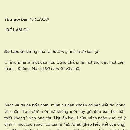
Thư gởi bạn
(5.6.2020)
“ĐỂ LÀM GÌ”
Để Làm Gì
không phải là
để làm gì
mà là
để làm gì
.
Chẳng phải là một câu hỏi. Cũng chẳng là một thở dài, một cảm
thán… Không. Nó chỉ
Để Làm Gì
vậy thôi.
Sách về đã ba bốn hôm, mình cứ băn khoăn có nên viết đôi dòng
về cuốn “Tạp văn” mới mà không mới này gởi đến bạn bè thân
thiết không? Nhớ ông cậu Nguiễn Ngu Í của mình ngày xưa, có ý
định in một cuốn sách có tựa là
Tạb Nhạb
(theo kiểu viết của ông)