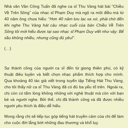
Nhà văn Văn Công Tuấn đã nghe ca sĩ Thu Vàng hát bài “Chiều
Về Trên Sông” của nhạc sĩ Phạm Duy mà ngộ ra một điều mà từ
40 năm ông chưa hiểu: “
Hơn 40 năm lưu lạc xa xứ, phải chờ đến
khi nghe Thu Vàng hát câu nhạc cuối của bản Chiều Về Trên
Sông tôi mới hiểu được tại sao nhạc sĩ Phạm Duy viết như vậy: Bể
sầu không nhiều, nhưng cũng đủ yêu!
”.
(…)
Sự thành công của người ca sĩ đến từ giọng thiên phú, có kỹ
thuật điêu luyện và biết chọn nhạc phẩm thích hợp cho mình.
Qua khoảng 40 tác giả viết trong tuyển tập Tiếng Hát Thu Vàng,
cho tôi thấy nữ ca sĩ Thu Vàng đã có đủ ba yếu tố trên. Ngoài ra,
chị còn có tấm lòng không những với nghệ thuật mà còn với bạn
bè và người nghe. Bởi thế, chị đã thành công và đã được nhiều
người yêu thích là điều dễ hiểu.
Mong rằng chị sẽ tiếp tục góp tiếng hát truyền cảm của chị để làm
cho cuộc đời lắng bớt những đau thương và khổ lụy.