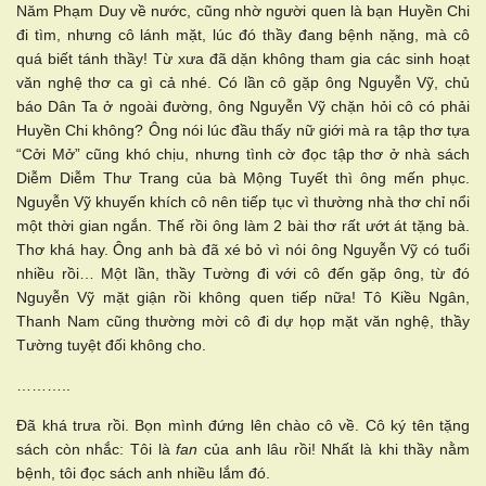
Năm Phạm Duy về nước, cũng nhờ người quen là bạn Huyền Chi
đi tìm, nhưng cô lánh mặt, lúc đó thầy đang bệnh nặng, mà cô
quá biết tánh thầy! Từ xưa đã dặn không tham gia các sinh hoạt
văn nghệ thơ ca gì cả nhé. Có lần cô gặp ông Nguyễn Vỹ, chủ
báo Dân Ta ở ngoài đường, ông Nguyễn Vỹ chặn hỏi cô có phải
Huyền Chi không? Ông nói lúc đầu thấy nữ giới mà ra tập thơ tựa
“Cởi Mở” cũng khó chịu, nhưng tình cờ đọc tập thơ ở nhà sách
Diễm Diễm Thư Trang của bà Mộng Tuyết thì ông mến phục.
Nguyễn Vỹ khuyến khích cô nên tiếp tục vì thường nhà thơ chỉ nổi
một thời gian ngắn. Thế rồi ông làm 2 bài thơ rất ướt át tặng bà.
Thơ khá hay. Ông anh bà đã xé bỏ vì nói ông Nguyễn Vỹ có tuổi
nhiều rồi… Một lần, thầy Tường đi với cô đến gặp ông, từ đó
Nguyễn Vỹ mặt giận rồi không quen tiếp nữa! Tô Kiều Ngân,
Thanh Nam cũng thường mời cô đi dự họp mặt văn nghệ, thầy
Tường tuyệt đối không cho.
………..
Đã khá trưa rồi. Bọn mình đứng lên chào cô về. Cô ký tên tặng
sách còn nhắc: Tôi là
fan
của anh lâu rồi! Nhất là khi thầy nằm
bệnh, tôi đọc sách anh nhiều lắm đó.