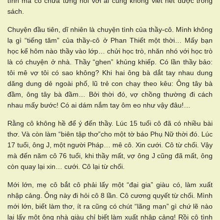
tình mà cô chưa từng nói với ai cũng không viết hết được trong
sách.
Chuyện đầu tiên, dĩ nhiên là chuyện tình của thầy-cô. Mình không
lạ gì “tiếng tăm” của thầy-cô ở Phan Thiết một thời… Mấy bạn
học kể hôm nào thầy vào lớp… chửi học trò, nhăn nhó với học trò
là có chuyện ở nhà. Thầy “ghen” khủng khiếp. Có lần thầy bảo:
tôi mê vợ tôi có sao không? Khi hai ông bà dắt tay nhau dung
dăng dung dẻ ngoài phố, lũ trẻ con chạy theo kêu: Ông tây bà
đầm, ông tây bà đầm… Bởi thời đó, vợ chồng thường đi cách
nhau mấy bước! Có ai dám nắm tay ôm eo như vậy đâu!…
Rằng cô không hề để ý đến thầy. Lúc 15 tuổi cô đã có nhiều bài
thơ. Và còn làm “biên tập thơ”cho một tờ báo Phụ Nữ thời đó. Lúc
17 tuổi, ông J, một người Pháp… mê cô. Xin cưới. Cô từ chối. Vậy
mà đến năm cô 76 tuổi, khi thầy mất, vợ ông J cũng đã mất, ông
còn quay lại xin… cưới. Cô lại từ chối.
Mới lớn, mẹ cô bắt cô phải lấy một “đại gia” giàu có, làm xuất
nhập cảng. Ông này đi hỏi cô 8 lần. Cô cương quyết từ chối. Mình
mới lớn, biết làm thơ, ít ra cũng có chút “lãng mạn” gì chứ lẽ nào
lại lấy một ông nhà giàu chỉ biết làm xuất nhập cảng! Rồi cô tình