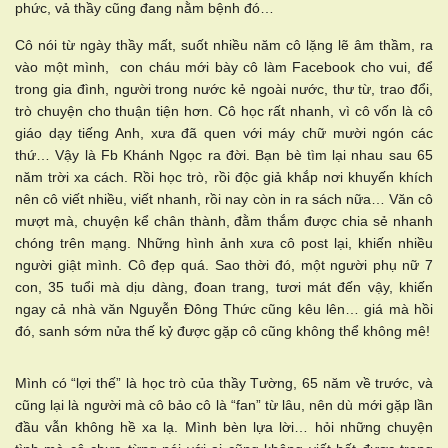
phức, vả thầy cũng đang nằm bệnh đó…
Cô nói từ ngày thầy mất, suốt nhiều năm cô lặng lẽ âm thầm, ra
vào một mình, con cháu mới bày cô làm Facebook cho vui, để
trong gia đình, người trong nước kẻ ngoài nước, thư từ, trao đổi,
trò chuyện cho thuận tiện hơn. Cô học rất nhanh, vì cô vốn là cô
giáo dạy tiếng Anh, xưa đã quen với máy chữ mười ngón các
thứ… Vậy là Fb Khánh Ngọc ra đời. Bạn bè tìm lại nhau sau 65
năm trời xa cách. Rồi học trò, rồi độc giả khắp nơi khuyến khích
nên cô viết nhiều, viết nhanh, rồi nay còn in ra sách nữa… Văn cô
mượt mà, chuyện kể chân thành, đằm thắm được chia sẻ nhanh
chóng trên mạng. Những hình ảnh xưa cô post lại, khiến nhiều
người giật mình. Cô đẹp quá. Sao thời đó, một người phụ nữ 7
con, 35 tuổi mà dịu dàng, đoan trang, tươi mát đến vậy, khiến
ngay cả nhà văn Nguyễn Đông Thức cũng kêu lên… giá mà hồi
đó, sanh sớm nửa thế kỷ được gặp cô cũng không thể không mê!
Mình có “lợi thế” là học trò của thầy Tường, 65 năm về trước, và
cũng lại là người mà cô bảo cô là “fan” từ lâu, nên dù mới gặp lần
đầu vẫn không hề xa lạ. Mình bèn lựa lời… hỏi những chuyện