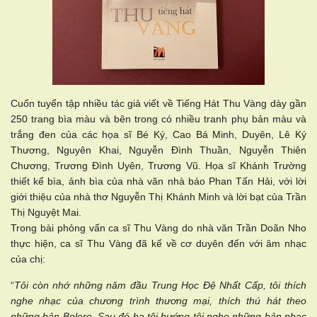
Cuốn tuyển tập nhiều tác giả viết về Tiếng Hát Thu Vàng dày gần
250 trang bìa màu và bên trong có nhiều tranh phụ bản màu và
trắng đen của các họa sĩ Bé Ký, Cao Bá Minh, Duyên, Lê Ký
Thương, Nguyên Khai, Nguyễn Đình Thuần, Nguyễn Thiên
Chương, Trương Đình Uyên, Trương Vũ. Họa sĩ Khánh Trường
thiết kế bìa, ảnh bìa của nhà văn nhà báo Phan Tấn Hải, với lời
giới thiệu của nhà thơ Nguyễn Thị Khánh Minh và lời bạt của Trần
Thị Nguyệt Mai.
Trong bài phỏng vấn ca sĩ Thu Vàng do nhà văn Trần Doãn Nho
thực hiện, ca sĩ Thu Vàng đã kể về cơ duyên đến với âm nhạc
của chị:
“
Tôi còn nhớ những năm đầu Trung Học Đệ Nhất Cấp, tôi thích
nghe nhạc của chương trình thương mại, thích thú hát theo
những bản Bolero. Sau đó ba tôi hướng tôi nghe những bản nhạc