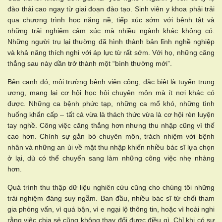
đào thải cao ngay từ giai đoạn đào tạo. Sinh viên y khoa phải trải
qua chương trình học nặng nề, tiếp xúc sớm với bệnh tật và
những trải nghiệm cảm xúc mà nhiều ngành khác không có.
Những người trụ lại thường đã hình thành bản lĩnh nghề nghiệp
và khả năng thích nghi với áp lực từ rất sớm. Với họ, những căng
thẳng sau này dần trở thành một “bình thường mới”.
Bên cạnh đó, môi trường bệnh viện công, đặc biệt là tuyến trung
ương, mang lại cơ hội học hỏi chuyên môn mà ít nơi khác có
được. Những ca bệnh phức tạp, những ca mổ khó, những tình
huống khẩn cấp – tất cả vừa là thách thức vừa là cơ hội rèn luyện
tay nghề. Công việc căng thẳng hơn nhưng thu nhập cũng vì thế
cao hơn. Chính sự gắn bó chuyên môn, trách nhiệm với bệnh
nhân và những an ủi về mặt thu nhập khiến nhiều bác sĩ lựa chọn
ở lại, dù có thể chuyển sang làm những công việc nhẹ nhàng
hơn.
Quá trình thu thập dữ liệu nghiên cứu cũng cho chúng tôi những
trải nghiệm đáng suy ngẫm. Ban đầu, nhiều bác sĩ từ chối tham
gia phỏng vấn, vì quá bận, vì e ngại lộ thông tin, hoặc vì hoài nghi
rằng việc chia sẻ cũng không thay đổi được điều gì. Chỉ khi có sự