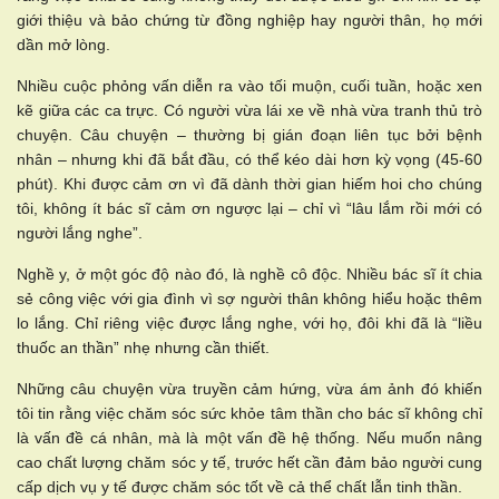
giới thiệu và bảo chứng từ đồng nghiệp hay người thân, họ mới
dần mở lòng.
Nhiều cuộc phỏng vấn diễn ra vào tối muộn, cuối tuần, hoặc xen
kẽ giữa các ca trực. Có người vừa lái xe về nhà vừa tranh thủ trò
chuyện. Câu chuyện – thường bị gián đoạn liên tục bởi bệnh
nhân – nhưng khi đã bắt đầu, có thể kéo dài hơn kỳ vọng (45-60
phút). Khi được cảm ơn vì đã dành thời gian hiếm hoi cho chúng
tôi, không ít bác sĩ cảm ơn ngược lại – chỉ vì “lâu lắm rồi mới có
người lắng nghe”.
Nghề y, ở một góc độ nào đó, là nghề cô độc. Nhiều bác sĩ ít chia
sẻ công việc với gia đình vì sợ người thân không hiểu hoặc thêm
lo lắng. Chỉ riêng việc được lắng nghe, với họ, đôi khi đã là “liều
thuốc an thần” nhẹ nhưng cần thiết.
Những câu chuyện vừa truyền cảm hứng, vừa ám ảnh đó khiến
tôi tin rằng việc chăm sóc sức khỏe tâm thần cho bác sĩ không chỉ
là vấn đề cá nhân, mà là một vấn đề hệ thống. Nếu muốn nâng
cao chất lượng chăm sóc y tế, trước hết cần đảm bảo người cung
cấp dịch vụ y tế được chăm sóc tốt về cả thể chất lẫn tinh thần.