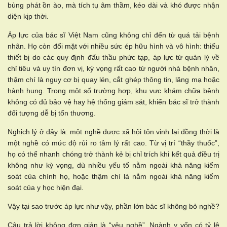
bùng phát ồn ào, mà tích tụ âm thầm, kéo dài và khó được nhận
diện kịp thời.
Áp lực của bác sĩ Việt Nam cũng không chỉ đến từ quá tải bệnh
nhân. Họ còn đối mặt với nhiều sức ép hữu hình và vô hình: thiếu
thiết bị do các quy định đấu thầu phức tạp, áp lực từ quản lý về
chỉ tiêu và uy tín đơn vị, kỳ vọng rất cao từ người nhà bệnh nhân,
thậm chí là nguy cơ bị quay lén, cắt ghép thông tin, lăng mạ hoặc
hành hung. Trong một số trường hợp, khu vực khám chữa bệnh
không có đủ bảo vệ hay hệ thống giám sát, khiến bác sĩ trở thành
đối tượng dễ bị tổn thương.
Nghịch lý ở đây là: một nghề được xã hội tôn vinh lại đồng thời là
một nghề có mức độ rủi ro tâm lý rất cao. Từ vị trí “thầy thuốc”,
họ có thể nhanh chóng trở thành kẻ bị chỉ trích khi kết quả điều trị
không như kỳ vọng, dù nhiều yếu tố nằm ngoài khả năng kiểm
soát của chính họ, hoặc thậm chí là nằm ngoài khả năng kiểm
soát của y học hiện đại.
Vậy tại sao trước áp lực như vậy, phần lớn bác sĩ không bỏ nghề?
Câu trả lời không đơn giản là “yêu nghề”. Ngành y vốn có tỷ lệ