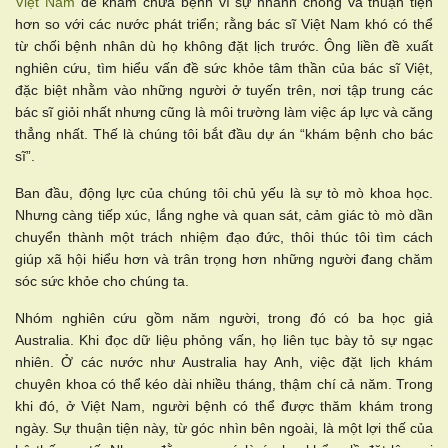
Việt Nam
để khám chữa bệnh vì sự nhanh chóng và thuận tiện
hơn so với các nước phát triển; rằng bác sĩ Việt Nam khó có thể
từ chối bệnh nhân dù họ không đặt lịch trước. Ông liền đề xuất
nghiên cứu, tìm hiểu vấn đề sức khỏe tâm thần của bác sĩ Việt,
đặc biệt nhằm vào những người ở tuyến trên, nơi tập trung các
bác sĩ giỏi nhất nhưng cũng là môi trường làm việc áp lực và căng
thẳng nhất. Thế là chúng tôi bắt đầu dự án “khám bệnh cho bác
sĩ”.
Ban đầu, động lực của chúng tôi chủ yếu là sự tò mò khoa học.
Nhưng càng tiếp xúc, lắng nghe và quan sát, cảm giác tò mò dần
chuyển thành một trách nhiệm đạo đức, thôi thúc tôi tìm cách
giúp xã hội hiểu hơn và trân trọng hơn những người đang chăm
sóc sức khỏe cho chúng ta.
Nhóm nghiên cứu gồm năm người, trong đó có ba học giả
Australia. Khi đọc dữ liệu phỏng vấn, họ liên tục bày tỏ sự ngạc
nhiên. Ở các nước như Australia hay Anh, việc đặt lịch khám
chuyên khoa có thể kéo dài nhiều tháng, thậm chí cả năm. Trong
khi đó, ở Việt Nam, người bệnh có thể được thăm khám trong
ngày. Sự thuận tiện này, từ góc nhìn bên ngoài, là một lợi thế của