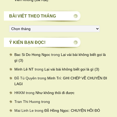
BÀI VIẾT THEO THÁNG
Bài
viết
theo
Ý KIẾN BẠN ĐỌC!
tháng
Bac Si Do Hong Ngoc
trong
Lại vài bài không biết gọi là
gì (3)
Minh Lê NT
trong
Lại vài bài không biết gọi là gì (3)
Đỗ Tú Quyên
trong
Minh Trí: GHI CHÉP VỀ CHUYẾN ĐI
LAGI
HKKM
trong
Như không thôi đi được
Tran Thi Huong
trong
Mai Linh Le
trong
Đỗ Hồng Ngọc: CHUYỆN HỒI ĐÓ