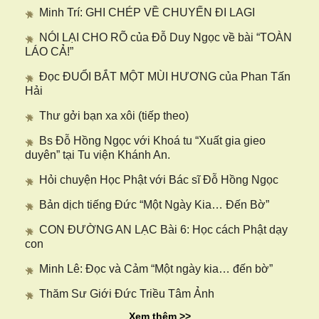
Minh Trí: GHI CHÉP VỀ CHUYẾN ĐI LAGI
NÓI LẠI CHO RÕ của Đỗ Duy Ngọc về bài “TOÀN
LÁO CẢ!”
Đọc ĐUỔI BẮT MỘT MÙI HƯƠNG của Phan Tấn
Hải
Thư gởi bạn xa xôi (tiếp theo)
Bs Đỗ Hồng Ngọc với Khoá tu “Xuất gia gieo
duyên” tại Tu viện Khánh An.
Hỏi chuyện Học Phật với Bác sĩ Đỗ Hồng Ngọc
Bản dịch tiếng Đức “Một Ngày Kia… Đến Bờ”
CON ĐƯỜNG AN LẠC Bài 6: Học cách Phật dạy
con
Minh Lê: Đọc và Cảm “Một ngày kia… đến bờ”
Thăm Sư Giới Đức Triều Tâm Ảnh
Xem thêm >>