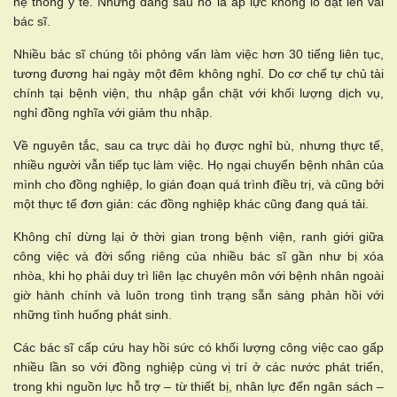
hệ thống y tế. Nhưng đằng sau nó là áp lực khổng lồ đặt lên vai
bác sĩ.
Nhiều bác sĩ chúng tôi phỏng vấn làm việc hơn 30 tiếng liên tục,
tương đương hai ngày một đêm không nghỉ. Do cơ chế tự chủ tài
chính tại bệnh viện, thu nhập gắn chặt với khối lượng dịch vụ,
nghỉ đồng nghĩa với giảm thu nhập.
Về nguyên tắc, sau ca trực dài họ được nghỉ bù, nhưng thực tế,
nhiều người vẫn tiếp tục làm việc. Họ ngại chuyển bệnh nhân của
mình cho đồng nghiệp, lo gián đoạn quá trình điều trị, và cũng bởi
một thực tế đơn giản: các đồng nghiệp khác cũng đang quá tải.
Không chỉ dừng lại ở thời gian trong bệnh viện, ranh giới giữa
công việc và đời sống riêng của nhiều bác sĩ gần như bị xóa
nhòa, khi họ phải duy trì liên lạc chuyên môn với bệnh nhân ngoài
giờ hành chính và luôn trong tình trạng sẵn sàng phản hồi với
những tình huống phát sinh.
Các bác sĩ cấp cứu hay hồi sức có khối lượng công việc cao gấp
nhiều lần so với đồng nghiệp cùng vị trí ở các nước phát triển,
trong khi nguồn lực hỗ trợ – từ thiết bị, nhân lực đến ngân sách –