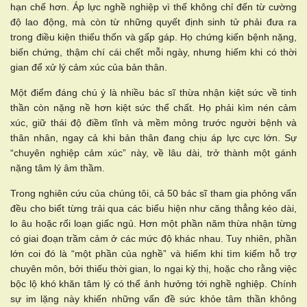
hạn chế hơn. Áp lực nghề nghiệp vì thế không chỉ đến từ cường
độ lao động, mà còn từ những quyết định sinh tử phải đưa ra
trong điều kiện thiếu thốn và gấp gáp. Họ chứng kiến bệnh nặng,
biến chứng, thậm chí cái chết mỗi ngày, nhưng hiếm khi có thời
gian để xử lý cảm xúc của bản thân.
Một điểm đáng chú ý là nhiều bác sĩ thừa nhận kiệt sức về tinh
thần còn nặng nề hơn kiệt sức thể chất. Họ phải kìm nén cảm
xúc, giữ thái độ điềm tĩnh và mềm mỏng trước người bệnh và
thân nhân, ngay cả khi bản thân đang chịu áp lực cực lớn. Sự
“chuyên nghiệp cảm xúc” này, về lâu dài, trở thành một gánh
nặng tâm lý âm thầm.
Trong nghiên cứu của chúng tôi, cả 50 bác sĩ tham gia phỏng vấn
đều cho biết từng trải qua các biểu hiện như căng thẳng kéo dài,
lo âu hoặc rối loạn giấc ngủ. Hơn một phần năm thừa nhận từng
có giai đoạn trầm cảm ở các mức độ khác nhau. Tuy nhiên, phần
lớn coi đó là “một phần của nghề” và hiếm khi tìm kiếm hỗ trợ
chuyên môn, bởi thiếu thời gian, lo ngại kỳ thị, hoặc cho rằng việc
bộc lộ khó khăn tâm lý có thể ảnh hưởng tới nghề nghiệp. Chính
sự im lặng này khiến những vấn đề sức khỏe tâm thần không