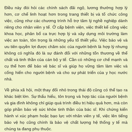
Điều này đòi hỏi các chính sách đãi ngộ, lương thưởng hợp lý
hơn, cơ chế linh hoạt hơn trong trang thiết bị và tổ chức công
việc, cũng như các chương trình hỗ trợ tâm lý nghề nghiệp dành
riêng cho nhân viên y tế. Ở cấp bệnh viện, việc thiết kế công việc
khoa học, phân bổ ca trực hợp lý và xây dựng môi trường làm
việc an toàn, tôn trọng là những yếu tố thiết yếu. Việc bảo vệ và
ưu tiên quyền lợi được chăm sóc của người bệnh là hợp lý nhưng
không có nghĩa đó là sự đánh đổi với những tổn thương về thể
chất và tinh thần của cán bộ y tế. Cần có những cơ chế mạnh và
cụ thể hơn để bảo vệ bác sĩ và giúp họ vững tâm làm việc và
cống hiến cho người bệnh và cho sự phát triển của y học nước
nhà.
Về phía xã hội, một thay đổi nhỏ trong thái độ cũng có thể tạo ra
khác biệt lớn. Sự thấu hiểu, tôn trọng và hợp tác của người bệnh
và gia đình không chỉ giúp quá trình điều trị hiệu quả hơn, mà còn
góp phần bảo vệ sức khỏe tinh thần của bác sĩ. Khi chứng kiến
hành vi xúc phạm hoặc bạo lực với nhân viên y tế, việc lên tiếng
bảo vệ họ cũng chính là bảo vệ chất lượng hệ thống y tế mà
chúng ta đang phụ thuộc.