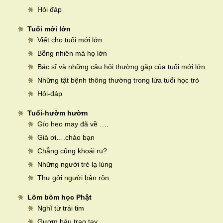
Hỏi đáp
Tuổi mới lớn
Viết cho tuổi mới lớn
Bỗng nhiên mà họ lớn
Bác sĩ và những câu hỏi thường gặp của tuổi mới lớn
Những tật bệnh thông thường trong lứa tuổi học trò
Hỏi-đáp
Tuổi-hườm hườm
Gío heo may đã về ….
Già ơi….chào bạn
Chẳng cũng khoái ru?
Những người trẻ lạ lùng
Thư gởi người bận rộn
Lõm bõm học Phật
Nghĩ từ trái tim
Gươm báu trao tay