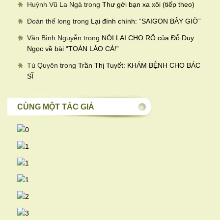
Huỳnh Vũ La Ngà
trong
Thư gởi bạn xa xôi (tiếp theo)
Đoàn thế long
trong
Lại đính chính: “SAIGON BÂY GIỜ”
Văn Bình Nguyễn
trong
NÓI LẠI CHO RÕ của Đỗ Duy
Ngọc về bài “TOÀN LÁO CẢ!”
Tú Quyên
trong
Trần Thị Tuyết: KHÁM BỆNH CHO BÁC
SĨ
CÙNG MỘT TÁC GIẢ