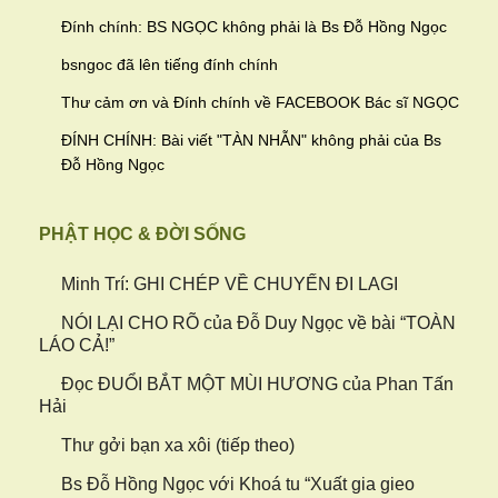
Đính chính: BS NGỌC không phải là Bs Đỗ Hồng Ngọc
bsngoc đã lên tiếng đính chính
Thư cảm ơn và Đính chính về FACEBOOK Bác sĩ NGỌC
ĐÍNH CHÍNH: Bài viết "TÀN NHẪN" không phải của Bs
Đỗ Hồng Ngọc
PHẬT HỌC & ĐỜI SỐNG
Minh Trí: GHI CHÉP VỀ CHUYẾN ĐI LAGI
NÓI LẠI CHO RÕ của Đỗ Duy Ngọc về bài “TOÀN
LÁO CẢ!”
Đọc ĐUỔI BẮT MỘT MÙI HƯƠNG của Phan Tấn
Hải
Thư gởi bạn xa xôi (tiếp theo)
Bs Đỗ Hồng Ngọc với Khoá tu “Xuất gia gieo