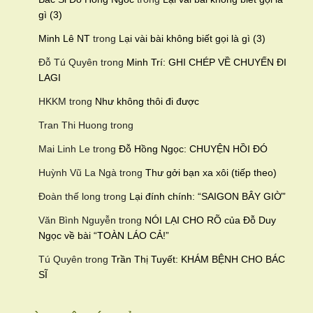
gì (3)
Minh Lê NT
trong
Lại vài bài không biết gọi là gì (3)
Đỗ Tú Quyên
trong
Minh Trí: GHI CHÉP VỀ CHUYẾN ĐI
LAGI
HKKM
trong
Như không thôi đi được
Tran Thi Huong
trong
Mai Linh Le
trong
Đỗ Hồng Ngọc: CHUYỆN HỒI ĐÓ
Huỳnh Vũ La Ngà
trong
Thư gởi bạn xa xôi (tiếp theo)
Đoàn thế long
trong
Lại đính chính: “SAIGON BÂY GIỜ”
Văn Bình Nguyễn
trong
NÓI LẠI CHO RÕ của Đỗ Duy
Ngọc về bài “TOÀN LÁO CẢ!”
Tú Quyên
trong
Trần Thị Tuyết: KHÁM BỆNH CHO BÁC
SĨ