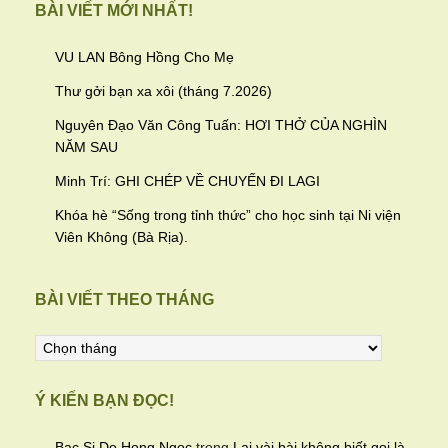
BÀI VIẾT MỚI NHẤT!
VU LAN Bông Hồng Cho Mẹ
Thư gởi bạn xa xôi (tháng 7.2026)
Nguyên Đạo Văn Công Tuấn: HƠI THỞ CỦA NGHÌN
NĂM SAU
Minh Trí: GHI CHÉP VỀ CHUYẾN ĐI LAGI
Khóa hè “Sống trong tỉnh thức” cho học sinh tại Ni viện
Viên Không (Bà Rịa).
BÀI VIẾT THEO THÁNG
Bài
viết
theo
Ý KIẾN BẠN ĐỌC!
tháng
Bac Si Do Hong Ngoc
trong
Lại vài bài không biết gọi là