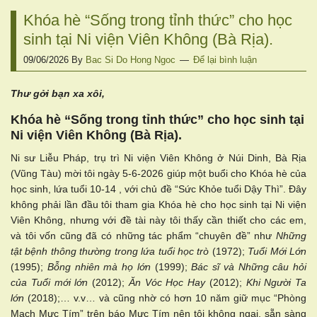
Khóa hè “Sống trong tỉnh thức” cho học
sinh tại Ni viện Viên Không (Bà Rịa).
09/06/2026
By
Bac Si Do Hong Ngoc
Để lại bình luận
Thư gởi bạn xa xôi,
Khóa hè “Sống trong tỉnh thức” cho học sinh tại
Ni viện Viên Không (Bà Rịa).
Ni sư Liễu Pháp, trụ trì Ni viện Viên Không ở Núi Dinh, Bà Rịa
(Vũng Tàu) mời tôi ngày 5-6-2026 giúp một buổi cho Khóa hè của
học sinh, lứa tuổi 10-14 , với chủ đề “Sức Khỏe tuổi Dậy Thì”. Đây
không phải lần đầu tôi tham gia Khóa hè cho học sinh tại Ni viện
Viên Không, nhưng với đề tài này tôi thấy cần thiết cho các em,
và tôi vốn cũng đã có những tác phẩm “chuyên đề” như
Những
tật bệnh thông thường trong lứa tuổi học trò
(1972);
Tuổi Mới Lớn
(1995);
Bỗng nhiên mà họ lớn
(1999);
Bác sĩ và Những câu hỏi
của Tuổi mới lớn
(2012);
Ăn Vóc Học Hay
(2012);
Khi Người Ta
lớn
(2018);… v.v… và cũng nhờ có hơn 10 năm giữ mục “Phòng
Mạch Mực Tím” trên báo Mực Tím nên tôi không ngại, sẵn sàng