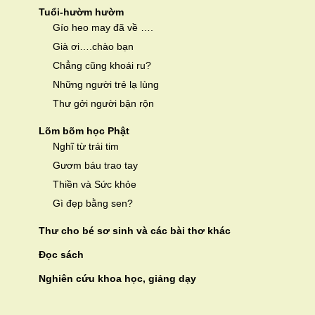
Tuổi-hườm hườm
Gío heo may đã về ….
Già ơi….chào bạn
Chẳng cũng khoái ru?
Những người trẻ lạ lùng
Thư gởi người bận rộn
Lõm bõm học Phật
Nghĩ từ trái tim
Gươm báu trao tay
Thiền và Sức khỏe
Gì đẹp bằng sen?
Thư cho bé sơ sinh và các bài thơ khác
Đọc sách
Nghiên cứu khoa học, giảng dạy