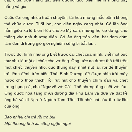
cát, giữa trưa nắng gắt trên đường dọc biển mênh mông đầy
nắng và gió.
Cuộc đời ông nhiều truân chuyên, tài hoa nhưng mắc bệnh không
thể chữa được. Tuổi lớn, cơn điên ngày càng nhặt. Có lần ông
nằm giữa xa lộ Biên Hòa cho xe Mỹ cán, nhưng họ kịp dừng, chở
thẳng vào nhà thương điên. Có lần ông trốn viện, bắt đom đóm
làm đèn đi trong giờ giới nghiêm cũng bị bắt lại…
Trước đó, hình như ông biết trước cái chết của mình, viết một bức
thư như là một di chúc cho vợ ông. Ông ước ao được thả trôi trên
một chiếc thuyền nhỏ, đục thủng đáy, nhét nút lại, rồi để thuyền
trôi lênh đênh trên biển Thái Bình Dương, để được nhìn trời mây
nước cho thỏa thích, rồi rút nút cho thuyền chìm dần và chết
trong bụng cá, cho “Ngư về với Cá”. Thế nhưng ông chết với lửa.
Ông được hỏa táng ở An dưỡng địa Phú Lâm và đưa về đặt kề
ông bà và dì Nga ở Ngảnh Tam Tân. Tôi nhớ hai câu thơ từ lâu
của ông:
Bao nhiêu chí trẻ rồi tro bụi
Một thoáng tình xa cũng ngậm ngùi.