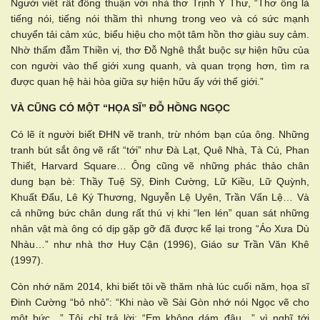
Người viết rất đồng thuận với nhà thơ Trịnh Y Thư, “Thơ ông là
tiếng nói, tiếng nói thầm thì nhưng trong veo và có sức mạnh
chuyển tải cảm xúc, biểu hiệu cho một tâm hồn thơ giàu suy cảm.
Nhờ thấm đẫm Thiền vị, thơ Đỗ Nghê thắt buộc sự hiện hữu của
con người vào thế giới xung quanh, và quan trọng hơn, tìm ra
được quan hệ hài hòa giữa sự hiện hữu ấy với thế giới.”
VÀ CŨNG CÓ MỘT “HỌA SĨ” ĐỖ HỒNG NGỌC
Có lẽ ít người biết ĐHN vẽ tranh, trừ nhóm bạn của ông. Những
tranh bút sắt ông vẽ rất “tới” như Đà Lạt, Quê Nhà, Tà Cú, Phan
Thiết, Harvard Square… Ông cũng vẽ những phác thảo chân
dung bạn bè: Thầy Tuệ Sỹ, Đinh Cường, Lữ Kiều, Lữ Quỳnh,
Khuất Đẩu, Lê Ký Thương, Nguyễn Lệ Uyên, Trần Vấn Lệ… Và
cả những bức chân dung rất thú vị khi “len lén” quan sát những
nhân vật mà ông có dịp gặp gỡ đã được kể lại trong “Áo Xưa Dù
Nhàu…” như nhà thơ Huy Cận (1996), Giáo sư Trần Văn Khê
(1997).
Còn nhớ năm 2014, khi biết tôi về thăm nhà lúc cuối năm, họa sĩ
Đinh Cường “bỏ nhỏ”: “Khi nào về Sài Gòn nhớ nói Ngọc vẽ cho
một bức…” Tôi chỉ trả lời: “Em không dám đâu…” vì nghĩ tới