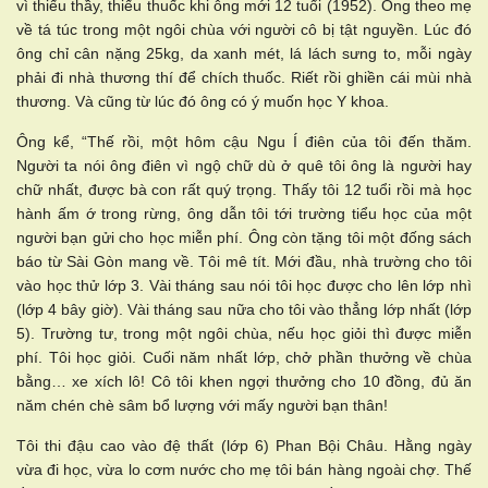
vì thiếu thầy, thiếu thuốc khi ông mới 12 tuổi (1952). Ông theo mẹ
về tá túc trong một ngôi chùa với người cô bị tật nguyền. Lúc đó
ông chỉ cân nặng 25kg, da xanh mét, lá lách sưng to, mỗi ngày
phải đi nhà thương thí để chích thuốc. Riết rồi ghiền cái mùi nhà
thương. Và cũng từ lúc đó ông có ý muốn học Y khoa.
Ông kể, “Thế rồi, một hôm cậu Ngu Í điên của tôi đến thăm.
Người ta nói ông điên vì ngộ chữ dù ở quê tôi ông là người hay
chữ nhất, được bà con rất quý trọng. Thấy tôi 12 tuổi rồi mà học
hành ấm ớ trong rừng, ông dẫn tôi tới trường tiểu học của một
người bạn gửi cho học miễn phí. Ông còn tặng tôi một đống sách
báo từ Sài Gòn mang về. Tôi mê tít. Mới đầu, nhà trường cho tôi
vào học thử lớp 3. Vài tháng sau nói tôi học được cho lên lớp nhì
(lớp 4 bây giờ). Vài tháng sau nữa cho tôi vào thẳng lớp nhất (lớp
5). Trường tư, trong một ngôi chùa, nếu học giỏi thì được miễn
phí. Tôi học giỏi. Cuối năm nhất lớp, chở phần thưởng về chùa
bằng… xe xích lô! Cô tôi khen ngợi thưởng cho 10 đồng, đủ ăn
năm chén chè sâm bổ lượng với mấy người bạn thân!
Tôi thi đậu cao vào đệ thất (lớp 6) Phan Bội Châu. Hằng ngày
vừa đi học, vừa lo cơm nước cho mẹ tôi bán hàng ngoài chợ. Thế