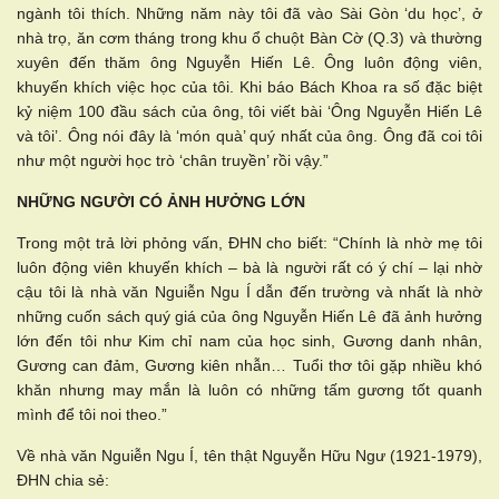
ngành tôi thích. Những năm này tôi đã vào Sài Gòn ‘du học’, ở
nhà trọ, ăn cơm tháng trong khu ổ chuột Bàn Cờ (Q.3) và thường
xuyên đến thăm ông Nguyễn Hiến Lê. Ông luôn động viên,
khuyến khích việc học của tôi. Khi báo Bách Khoa ra số đặc biệt
kỷ niệm 100 đầu sách của ông, tôi viết bài ‘Ông Nguyễn Hiến Lê
và tôi’. Ông nói đây là ‘món quà’ quý nhất của ông. Ông đã coi tôi
như một người học trò ‘chân truyền’ rồi vậy.”
NHỮNG NGƯỜI CÓ ẢNH HƯỞNG LỚN
Trong một trả lời phỏng vấn, ĐHN cho biết: “Chính là nhờ mẹ tôi
luôn động viên khuyến khích – bà là người rất có ý chí – lại nhờ
cậu tôi là nhà văn Nguiễn Ngu Í dẫn đến trường và nhất là nhờ
những cuốn sách quý giá của ông Nguyễn Hiến Lê đã ảnh hưởng
lớn đến tôi như Kim chỉ nam của học sinh, Gương danh nhân,
Gương can đảm, Gương kiên nhẫn… Tuổi thơ tôi gặp nhiều khó
khăn nhưng may mắn là luôn có những tấm gương tốt quanh
mình để tôi noi theo.”
Về nhà văn Nguiễn Ngu Í, tên thật Nguyễn Hữu Ngư (1921-1979),
ĐHN chia sẻ: