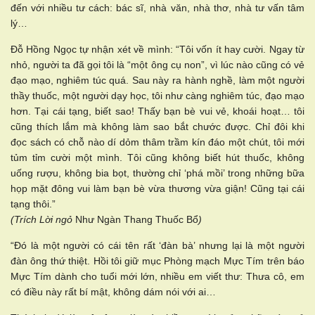
đến với nhiều tư cách: bác sĩ, nhà văn, nhà thơ, nhà tư vấn tâm
lý…
Đỗ Hồng Ngọc tự nhận xét về mình: “Tôi vốn ít hay cười. Ngay từ
nhỏ, người ta đã gọi tôi là “một ông cụ non”, vì lúc nào cũng có vẻ
đạo mạo, nghiêm túc quá. Sau này ra hành nghề, làm một người
thầy thuốc, một người dạy học, tôi như càng nghiêm túc, đạo mạo
hơn. Tại cái tạng, biết sao! Thấy bạn bè vui vẻ, khoái hoạt… tôi
cũng thích lắm mà không làm sao bắt chước được. Chỉ đôi khi
đọc sách có chỗ nào dí dỏm thâm trầm kín đáo một chút, tôi mới
tủm tỉm cười một mình. Tôi cũng không biết hút thuốc, không
uống rượu, không bia bọt, thường chỉ ‘phá mồi’ trong những bữa
họp mặt đông vui làm bạn bè vừa thương vừa giận! Cũng tại cái
tạng thôi.”
(Trích Lời ngỏ
Như Ngàn Thang Thuốc Bổ
)
“Đó là một người có cái tên rất ‘đàn bà’ nhưng lại là một người
đàn ông thứ thiệt. Hồi tôi giữ mục Phòng mạch Mực Tím trên báo
Mực Tím dành cho tuổi mới lớn, nhiều em viết thư: Thưa cô, em
có điều này rất bí mật, không dám nói với ai…