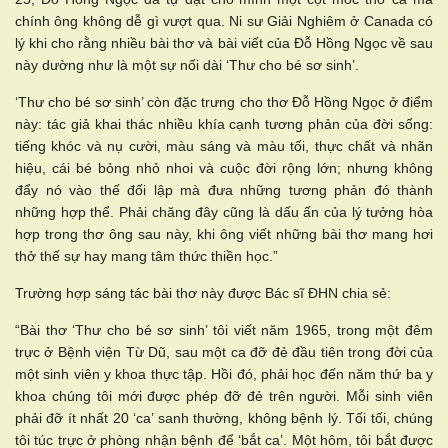
chính ông không dễ gì vượt qua. Ni sư Giải Nghiêm ở Canada có
lý khi cho rằng nhiều bài thơ và bài viết của Đỗ Hồng Ngọc về sau
này dường như là một sự nối dài ‘Thư cho bé sơ sinh’.
‘Thư cho bé sơ sinh’ còn đặc trưng cho thơ Đỗ Hồng Ngọc ở điểm
này: tác giả khai thác nhiều khía cạnh tương phản của đời sống:
tiếng khóc và nụ cười, màu sáng và màu tối, thực chất và nhãn
hiệu, cái bé bỏng nhỏ nhoi và cuộc đời rộng lớn; nhưng không
đẩy nó vào thế đối lập mà đưa những tương phản đó thành
những hợp thể. Phải chăng đây cũng là dấu ấn của lý tưởng hòa
hợp trong thơ ông sau này, khi ông viết những bài thơ mang hơi
thở thế sự hay mang tâm thức thiền học.”
Trường hợp sáng tác bài thơ này được Bác sĩ ĐHN chia sẻ:
“Bài thơ ‘Thư cho bé sơ sinh’ tôi viết năm 1965, trong một đêm
trực ở Bệnh viện Từ Dũ, sau một ca đỡ đẻ đầu tiên trong đời của
một sinh viên y khoa thực tập. Hồi đó, phải học đến năm thứ ba y
khoa chúng tôi mới được phép đỡ đẻ trên người. Mỗi sinh viên
phải đỡ ít nhất 20 ‘ca’ sanh thường, không bệnh lý. Tối tối, chúng
tôi túc trực ở phòng nhận bệnh để ‘bắt ca’. Một hôm, tôi bắt được