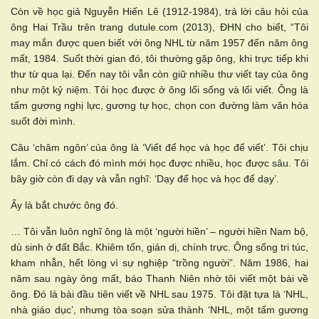
Còn về học giả Nguyễn Hiến Lê (1912-1984), trả lời câu hỏi của
ông Hai Trầu trên trang dutule.com (2013), ĐHN cho biết, “Tôi
may mắn được quen biết với ông NHL từ năm 1957 đến năm ông
mất, 1984. Suốt thời gian đó, tôi thường gặp ông, khi trực tiếp khi
thư từ qua lại. Đến nay tôi vẫn còn giữ nhiều thư viết tay của ông
như một kỷ niệm. Tôi học được ở ông lối sống và lối viết. Ông là
tấm gương nghị lực, gương tự học, chọn con đường làm văn hóa
suốt đời mình.
Câu ‘châm ngôn’ của ông là ‘Viết để học và học để viết’. Tôi chịu
lắm. Chỉ có cách đó mình mới học được nhiều, học được sâu. Tôi
bây giờ còn đi dạy và vẫn nghĩ: ‘Dạy để học và học để dạy’.
Ấy là bắt chước ông đó.
… Tôi vẫn luôn nghĩ ông là một ‘người hiền’ – người hiền Nam bộ,
dù sinh ở đất Bắc. Khiêm tốn, giản dị, chính trực. Ông sống tri túc,
kham nhẫn, hết lòng vì sự nghiệp “trồng người”. Năm 1986, hai
năm sau ngày ông mất, báo Thanh Niên nhờ tôi viết một bài về
ông. Đó là bài đầu tiên viết về NHL sau 1975. Tôi đặt tựa là ‘NHL,
nhà giáo dục’, nhưng tòa soạn sửa thành ‘NHL, một tấm gương