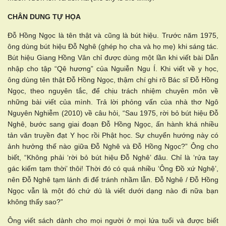
CHÂN DUNG TỰ HỌA
Đỗ Hồng Ngọc là tên thật và cũng là bút hiệu. Trước năm 1975,
ông dùng bút hiệu Đỗ Nghê (ghép họ cha và họ mẹ) khi sáng tác.
Bút hiệu Giang Hồng Vân chỉ được dùng một lần khi viết bài Dẫn
nhập cho tập “Qê hương” của Nguiễn Ngu Í. Khi viết về y học,
ông dùng tên thật Đỗ Hồng Ngọc, thậm chí ghi rõ Bác sĩ Đỗ Hồng
Ngọc, theo nguyên tắc, để chịu trách nhiệm chuyên môn về
những bài viết của mình. Trả lời phỏng vấn của nhà thơ Ngô
Nguyên Nghiễm (2010) về câu hỏi, “Sau 1975, rời bỏ bút hiệu Đỗ
Nghê, bước sang giai đoạn Đỗ Hồng Ngọc, ấn hành khá nhiều
tản văn truyền đạt Y học rồi Phật học. Sự chuyển hướng này có
ảnh hưởng thế nào giữa Đỗ Nghê và Đỗ Hồng Ngọc?” Ông cho
biết, “Không phải ‘rời bỏ bút hiệu Đỗ Nghê’ đâu. Chỉ là ‘rửa tay
gác kiếm tạm thời’ thôi! Thời đó có quá nhiều ‘Ông Đồ xứ Nghệ’,
nên Đỗ Nghê tạm lánh đi để tránh nhầm lẫn. Đỗ Nghê / Đỗ Hồng
Ngọc vẫn là một đó chứ dù là viết dưới dạng nào đi nữa bạn
không thấy sao?”
Ông viết sách dành cho mọi người ở mọi lứa tuổi và được biết