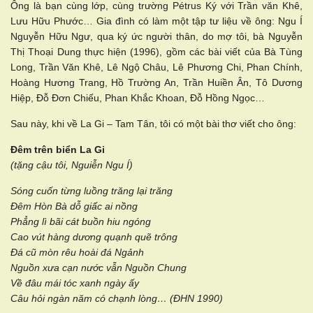
Ông là bạn cùng lớp, cùng trường Pétrus Ký với Trần văn Khê,
Lưu Hữu Phước… Gia đình có làm một tập tư liệu về ông: Ngu Í
Nguyễn Hữu Ngư, qua ký ức người thân, do mợ tôi, bà Nguyễn
Thị Thoại Dung thực hiện (1996), gồm các bài viết của Bà Tùng
Long, Trần Văn Khê, Lê Ngộ Châu, Lê Phương Chi, Phan Chính,
Hoàng Hương Trang, Hồ Trường An, Trần Huiền Ân, Tô Dương
Hiệp, Đỗ Đơn Chiếu, Phan Khắc Khoan, Đỗ Hồng Ngọc…
Sau này, khi về La Gi – Tam Tân, tôi có một bài thơ viết cho ông:
Đêm trên biển La Gi
(tặng cậu tôi, Nguiễn Ngu Í)
Sóng cuốn từng luồng trăng lại trăng
Đêm Hòn Bà dỗ giấc ai nồng
Phẳng lì bãi cát buồn hiu ngóng
Cao vút hàng dương quạnh quẽ trông
Đá cũ mòn rêu hoài đá Ngảnh
Nguồn xưa cạn nước vẫn Nguồn Chung
Về đâu mái tóc xanh ngày ấy
Câu hỏi ngàn năm có chạnh lòng…
(ĐHN 1990)