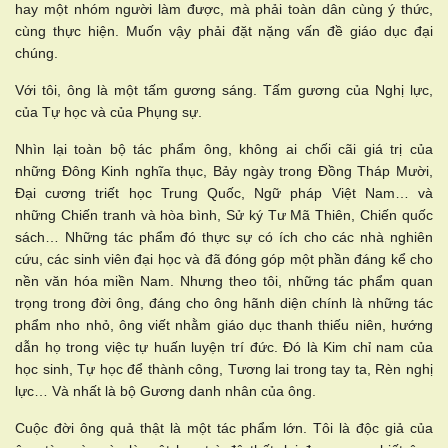
hay một nhóm người làm được, mà phải toàn dân cùng ý thức,
cùng thực hiện. Muốn vậy phải đặt nặng vấn đề giáo dục đại
chúng.
Với tôi, ông là một tấm gương sáng. Tấm gương của Nghị lực,
của Tự học và của Phụng sự.
Nhìn lại toàn bộ tác phẩm ông, không ai chối cãi giá trị của
những Đông Kinh nghĩa thục, Bảy ngày trong Đồng Tháp Mười,
Đại cương triết học Trung Quốc, Ngữ pháp Việt Nam… và
những Chiến tranh và hòa bình, Sử ký Tư Mã Thiên, Chiến quốc
sách… Những tác phẩm đó thực sự có ích cho các nhà nghiên
cứu, các sinh viên đại học và đã đóng góp một phần đáng kể cho
nền văn hóa miền Nam. Nhưng theo tôi, những tác phẩm quan
trọng trong đời ông, đáng cho ông hãnh diện chính là những tác
phẩm nho nhỏ, ông viết nhằm giáo dục thanh thiếu niên, hướng
dẫn họ trong việc tự huấn luyện trí đức. Đó là Kim chỉ nam của
học sinh, Tự học để thành công, Tương lai trong tay ta, Rèn nghị
lực… Và nhất là bộ Gương danh nhân của ông.
Cuộc đời ông quả thật là một tác phẩm lớn. Tôi là độc giả của