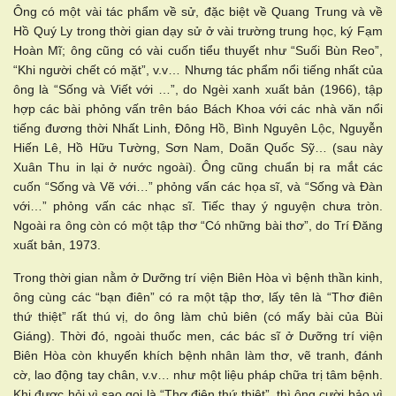
Ông có một vài tác phẩm về sử, đặc biệt về Quang Trung và về
Hồ Quý Ly trong thời gian dạy sử ở vài trường trung học, ký Fạm
Hoàn Mĩ; ông cũng có vài cuốn tiểu thuyết như “Suối Bùn Reo”,
“Khi người chết có mặt”, v.v… Nhưng tác phẩm nổi tiếng nhất của
ông là “Sống và Viết với …”, do Ngèi xanh xuất bản (1966), tập
hợp các bài phỏng vấn trên báo Bách Khoa với các nhà văn nổi
tiếng đương thời Nhất Linh, Đông Hồ, Bình Nguyên Lộc, Nguyễn
Hiến Lê, Hồ Hữu Tường, Sơn Nam, Doãn Quốc Sỹ… (sau này
Xuân Thu in lại ở nước ngoài). Ông cũng chuẩn bị ra mắt các
cuốn “Sống và Vẽ với…” phỏng vấn các họa sĩ, và “Sống và Đàn
với…” phỏng vấn các nhạc sĩ. Tiếc thay ý nguyện chưa tròn.
Ngoài ra ông còn có một tập thơ “Có những bài thơ”, do Trí Đăng
xuất bản, 1973.
Trong thời gian nằm ở Dưỡng trí viện Biên Hòa vì bệnh thần kinh,
ông cùng các “bạn điên” có ra một tập thơ, lấy tên là “Thơ điên
thứ thiệt” rất thú vị, do ông làm chủ biên (có mấy bài của Bùi
Giáng). Thời đó, ngoài thuốc men, các bác sĩ ở Dưỡng trí viện
Biên Hòa còn khuyến khích bệnh nhân làm thơ, vẽ tranh, đánh
cờ, lao động tay chân, v.v… như một liệu pháp chữa trị tâm bệnh.
Khi được hỏi vì sao gọi là “Thơ điên thứ thiệt”, thì ông cười bảo vì