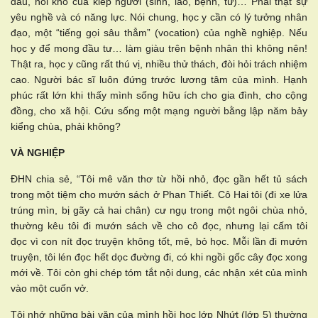
đau, nỗi khổ của kiếp người (sinh, lão, bệnh, tử)… Phải thật sự
yêu nghề và có năng lực. Nói chung, học y cần có lý tưởng nhân
đạo, một “tiếng gọi sâu thẳm” (vocation) của nghề nghiệp. Nếu
học y để mong đầu tư… làm giàu trên bệnh nhân thì không nên!
Thật ra, học y cũng rất thú vị, nhiều thử thách, đòi hỏi trách nhiệm
cao. Người bác sĩ luôn đứng trước lương tâm của mình. Hạnh
phúc rất lớn khi thấy mình sống hữu ích cho gia đình, cho cộng
đồng, cho xã hội. Cứu sống một mạng người bằng lập năm bảy
kiểng chùa, phải không?
VÀ NGHIỆP
ĐHN chia sẻ, “Tôi mê văn thơ từ hồi nhỏ, đọc gần hết tủ sách
trong một tiệm cho mướn sách ở Phan Thiết. Cô Hai tôi (đi xe lửa
trúng mìn, bị gãy cả hai chân) cư ngụ trong một ngôi chùa nhỏ,
thường kêu tôi đi mướn sách về cho cô đọc, nhưng lại cấm tôi
đọc vì con nít đọc truyện không tốt, mê, bỏ học. Mỗi lần đi mướn
truyện, tôi lén đọc hết dọc đường đi, có khi ngồi gốc cây đọc xong
mới về. Tôi còn ghi chép tóm tắt nội dung, các nhận xét của mình
vào một cuốn vở.
Tôi nhớ những bài văn của mình hồi học lớp Nhứt (lớp 5) thường