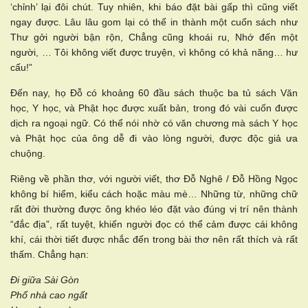
‘chỉnh’ lại đôi chút. Tuy nhiên, khi báo đặt bài gấp thì cũng viết
ngay được. Lâu lâu gom lại có thể in thành một cuốn sách như
Thư gởi người bận rộn, Chẳng cũng khoái ru, Nhớ đến một
người, … Tôi không viết được truyện, vì không có khả năng… hư
cấu!”
Đến nay, họ Đỗ có khoảng 60 đầu sách thuộc ba tủ sách Văn
học, Y học, và Phật học được xuất bản, trong đó vài cuốn được
dịch ra ngoại ngữ. Có thể nói nhờ có văn chương mà sách Y học
và Phật học của ông dễ đi vào lòng người, được độc giả ưa
chuộng.
Riêng về phần thơ, với người viết, thơ Đỗ Nghê / Đỗ Hồng Ngọc
không bí hiểm, kiểu cách hoặc màu mè… Những từ, những chữ
rất đời thường được ông khéo léo đặt vào đúng vị trí nên thành
“đắc địa”, rất tuyệt, khiến người đọc có thể cảm được cái không
khí, cái thời tiết được nhắc đến trong bài thơ nên rất thích và rất
thấm. Chẳng hạn:
Đi giữa Sài Gòn
Phố nhà cao ngất