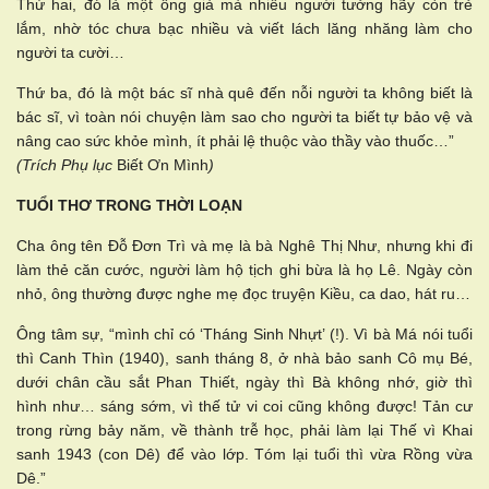
Thứ hai, đó là một ông già mà nhiều người tưởng hãy còn trẻ
lắm, nhờ tóc chưa bạc nhiều và viết lách lăng nhăng làm cho
người ta cười…
Thứ ba, đó là một bác sĩ nhà quê đến nỗi người ta không biết là
bác sĩ, vì toàn nói chuyện làm sao cho người ta biết tự bảo vệ và
nâng cao sức khỏe mình, ít phải lệ thuộc vào thầy vào thuốc…”
(Trích Phụ lục
Biết Ơn Mình
)
TUỔI THƠ TRONG THỜI LOẠN
Cha ông tên Đỗ Đơn Trì và mẹ là bà Nghê Thị Như, nhưng khi đi
làm thẻ căn cước, người làm hộ tịch ghi bừa là họ Lê. Ngày còn
nhỏ, ông thường được nghe mẹ đọc truyện Kiều, ca dao, hát ru…
Ông tâm sự, “mình chỉ có ‘Tháng Sinh Nhựt’ (!). Vì bà Má nói tuổi
thì Canh Thìn (1940), sanh tháng 8, ở nhà bảo sanh Cô mụ Bé,
dưới chân cầu sắt Phan Thiết, ngày thì Bà không nhớ, giờ thì
hình như… sáng sớm, vì thế tử vi coi cũng không được! Tản cư
trong rừng bảy năm, về thành trễ học, phải làm lại Thế vì Khai
sanh 1943 (con Dê) để vào lớp. Tóm lại tuổi thì vừa Rồng vừa
Dê.”