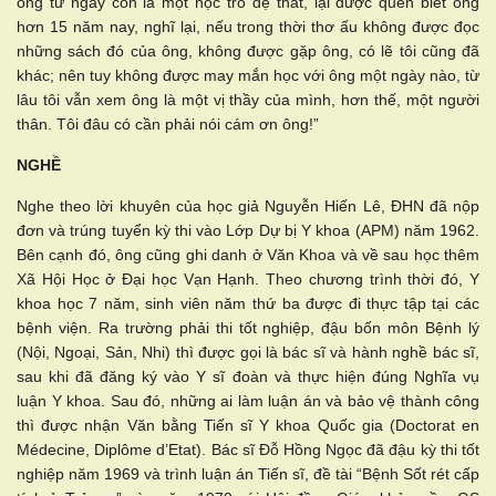
ông từ ngày còn là một học trò đệ thất, lại được quen biết ông
hơn 15 năm nay, nghĩ lại, nếu trong thời thơ ấu không được đọc
những sách đó của ông, không được gặp ông, có lẽ tôi cũng đã
khác; nên tuy không được may mắn học với ông một ngày nào, từ
lâu tôi vẫn xem ông là một vị thầy của mình, hơn thế, một người
thân. Tôi đâu có cần phải nói cám ơn ông!”
NGHỀ
Nghe theo lời khuyên của học giả Nguyễn Hiến Lê, ĐHN đã nộp
đơn và trúng tuyển kỳ thi vào Lớp Dự bị Y khoa (APM) năm 1962.
Bên cạnh đó, ông cũng ghi danh ở Văn Khoa và về sau học thêm
Xã Hội Học ở Đại học Vạn Hạnh. Theo chương trình thời đó, Y
khoa học 7 năm, sinh viên năm thứ ba được đi thực tập tại các
bệnh viện. Ra trường phải thi tốt nghiệp, đậu bốn môn Bệnh lý
(Nội, Ngoại, Sản, Nhi) thì được gọi là bác sĩ và hành nghề bác sĩ,
sau khi đã đăng ký vào Y sĩ đoàn và thực hiện đúng Nghĩa vụ
luận Y khoa. Sau đó, những ai làm luận án và bảo vệ thành công
thì được nhận Văn bằng Tiến sĩ Y khoa Quốc gia (Doctorat en
Médecine, Diplôme d’Etat). Bác sĩ Đỗ Hồng Ngọc đã đậu kỳ thi tốt
nghiệp năm 1969 và trình luận án Tiến sĩ, đề tài “Bệnh Sốt rét cấp