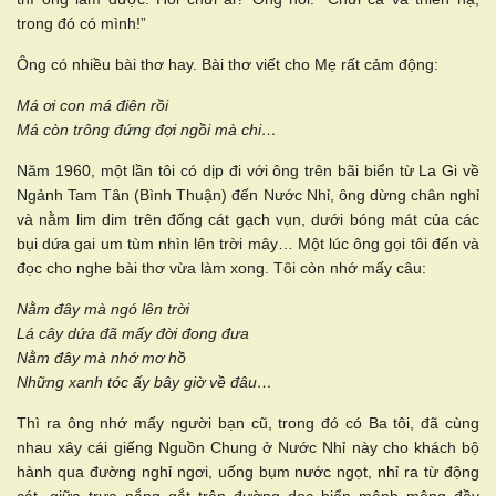
trong đó có mình!”
Ông có nhiều bài thơ hay. Bài thơ viết cho Mẹ rất cảm động:
Má ơi con má điên rồi
Má còn trông đứng đợi ngồi mà chi…
Năm 1960, một lần tôi có dịp đi với ông trên bãi biển từ La Gi về
Ngảnh Tam Tân (Bình Thuận) đến Nước Nhỉ, ông dừng chân nghỉ
và nằm lim dim trên đống cát gạch vụn, dưới bóng mát của các
bụi dứa gai um tùm nhìn lên trời mây… Một lúc ông gọi tôi đến và
đọc cho nghe bài thơ vừa làm xong. Tôi còn nhớ mấy câu:
Nằm đây mà ngó lên trời
Lá cây dứa đã mấy đời đong đưa
Nằm đây mà nhớ mơ hồ
Những xanh tóc ấy bây giờ về đâu…
Thì ra ông nhớ mấy người bạn cũ, trong đó có Ba tôi, đã cùng
nhau xây cái giếng Nguồn Chung ở Nước Nhỉ này cho khách bộ
hành qua đường nghỉ ngơi, uống bụm nước ngọt, nhỉ ra từ động