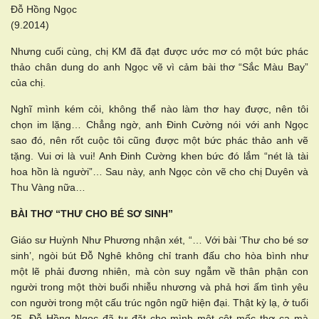
Đỗ Hồng Ngọc
(9.2014)
Nhưng cuối cùng, chị KM đã đạt được ước mơ có một bức phác
thảo chân dung do anh Ngọc vẽ vì cảm bài thơ “Sắc Màu Bay”
của chị.
Nghĩ mình kém cỏi, không thể nào làm thơ hay được, nên tôi
chọn im lặng… Chẳng ngờ, anh Đinh Cường nói với anh Ngọc
sao đó, nên rốt cuộc tôi cũng được một bức phác thảo anh vẽ
tặng. Vui ơi là vui! Anh Đinh Cường khen bức đó lắm “nét là tài
hoa hồn là người”… Sau này, anh Ngọc còn vẽ cho chị Duyên và
Thu Vàng nữa…
BÀI THƠ “THƯ CHO BÉ SƠ SINH”
Giáo sư Huỳnh Như Phương nhận xét, “… Với bài ‘Thư cho bé sơ
sinh’, ngòi bút Đỗ Nghê không chỉ tranh đấu cho hòa bình như
một lẽ phải đương nhiên, mà còn suy ngẫm về thân phận con
người trong một thời buổi nhiễu nhương và phả hơi ấm tình yêu
con người trong một cấu trúc ngôn ngữ hiện đại. Thật kỳ lạ, ở tuổi
25, Đỗ Hồng Ngọc đã tự đặt cho mình một cột mốc thơ ca mà