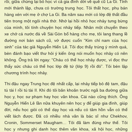
rồi, giữa chừng lại bỏ học vì cả gia đình dời về quê cũ La Gi. Tỉnh
mới thành lập, chưa có trường trung học. Tôi thất học, phụ bán
hàng xén với mẹ ở chợ La Gi. Ba năm sau mới có lớp đệ thất đầu
tiên trong một ngôi nhà thờ. Nhớ lại hồi nhỏ học nhảy tưng bừng
của mình, tôi tính chuyện học nhảy tiếp. Nhân một chuyến theo
xe chở cá nước đá về Sài Gòn bổ hàng cho mẹ, tôi lang thang lề
đường nơi bán sách cũ, vớ được cuốn “Kim chỉ nam của học
sinh” của tác giả Nguyễn Hiến Lê. Tôi đọc thấy trúng ý mình quá,
bèn đánh bạo viết thư hỏi ý kiến ông nói muốn học nhảy có nên
không. Ông trả lời ngay: “Cháu có thể học nhảy được, vì đọc thư
thấy sức cháu có thể học lớp đệ tứ (lớp 9) rồi đó”. Tôi bèn lập
chương trình học nhảy.
Thi đậu ngay Trung học đệ nhất cấp, lại nhảy tiếp bỏ đệ tam, đậu
tú tài I rồi tú tài II. Khi đó tôi băn khoăn trước ngã ba đường giữa
học y, học sư phạm hay học văn khoa. Cái nào cũng thích. Ông
Nguyễn Hiến Lê lần nữa khuyên nên học y để giúp gia đình, giúp
đời, nếu học giỏi có thể dạy học và nếu có tâm hồn vẫn có thể
viết lách được. Đã có nhiều nhà văn là bác sĩ như Chekhov,
Cronin, Sommerset Maugham… Tôi đã làm đúng như thế. Tôi
học y nhưng ghi danh học thêm văn khoa, xã hội học, những