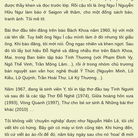
được thầy khen và đọc trước lớp. Rồi cậu tôi là ông Ngu Í Nguyễn
Hữu Ngư làm báo ở Saigon về thăm, cho một đống sách báo,
tranh ảnh. Tôi mê tít.
Bài thơ đầu tiên đăng trên báo Bách Khoa năm 1960, ký với một
cái tên tắt. Tuy biết ông Ngu Í cậu mình làm ở đó nhưng tôi giấu
ông. Khi báo đăng, tôi mới nói. Ông ngạc nhiên và khen ngợi. Sau
đó tôi lấy bút hiệu Đỗ Nghê và đăng nhiều thơ trên Bách Khoa,
Mai, trong Ban biên tập báo Tình Thương (với Phạm Đình Vy,
Ngô Thế Vinh, Trần Mộng Lâm…), rồi ở trong nhóm chủ trương
bán nguyệt san văn học nghệ thuật Ý Thức (Nguyên Minh, Lữ
Kiều, Lữ Quỳnh, Trần Hoài Thư, Lê Ký Thương…).
Năm 1967, đang là sinh viên Y, tôi in tập thơ đầu tay Tình Người
và sau đó là các tập Thơ Đỗ Nghê (1974), Giữa hoàng hôn xưa
(1993), Vòng Quanh (1997), Thư cho bé sơ sinh & Những bài thơ
khác (2010) …
Tôi không viết ‘chuyên nghiệp’ được như Nguyễn Hiến Lê, tôi chỉ
viết khi có hứng. Bây giờ có máy vi tính cũng tiện. Khi hứng đến,
tôi cứ viết ào ào rồi để đó, năm bảy ngày sau cho nó ‘hoai’ đi mới