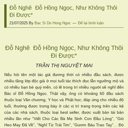
Đỗ Nghê Đỗ Hồng Ngọc, Như Không Thôi
Đi Được*
21/07/2025
By
Bac Si Do Hong Ngoc
Để lại bình luận
Đỗ Nghê Đỗ Hồng Ngọc, Như Không Thôi
Đi Được*
TRẦN THỊ NGUYỆT MAI
Nếu hỏi tên một tác giả đương thời có nhiều đầu sách, được
nhiều tầng lớp độc giả ở mọi tuổi tác thích đọc lẫn ngưỡng mộ và
có nhiều bạn bè quý mến, có lẽ trong trí nhiều người sẽ nghĩ đến
Bác sĩ Đỗ Hồng Ngọc. Thật vậy, ông có khoảng 60 đầu sách
thuộc loại Văn chương, Y học và Phật học; đáp ứng cho nhiều độ
tuổi, thường được trưng bày ở các vị trí trang trọng trên các kệ
của các nhà sách, thuộc loại best seller, được xuất bản tái bản
nhiều lần như “Viết Cho Các Bà Mẹ Sinh Con Đầu Lòng”, “Gió
Heo May Đã Về”, “Nghĩ Từ Trái Tim”, “Gươm Báu Trao Tay”… Đó