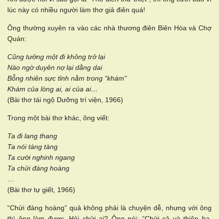
lúc này có nhiều người làm thơ giả điên quá!
Ông thường xuyên ra vào các nhà thương điên Biên Hòa và Chợ
Quán:
Cũng tưởng một đi không trở lại
Nào ngờ duyên nợ lại dằng dai
Bỗng nhiên sực tỉnh nằm trong “khám”
Khám của lòng ai, ai của ai…
(Bài thơ tái ngộ Dưỡng trí viện, 1966)
Trong một bài thơ khác, ông viết:
Ta đi lang thang
Ta nói tàng tàng
Ta cười nghinh ngang
Ta chửi đàng hoàng
…
(Bài thơ tự giết, 1966)
“Chửi đàng hoàng” quả không phải là chuyện dễ, nhưng với ông
thì ông làm được. Hỏi chửi ai? Ông nói: “Chửi cả và thiên hạ,