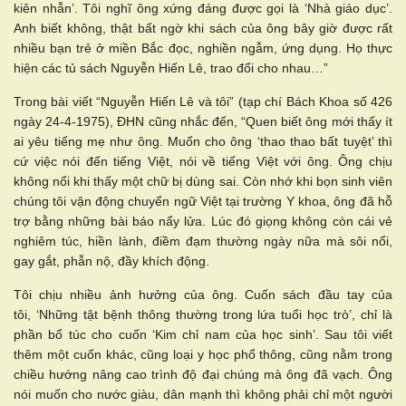
kiên nhẫn’. Tôi nghĩ ông xứng đáng được gọi là ‘Nhà giáo dục’.
Anh biết không, thật bất ngờ khi sách của ông bây giờ được rất
nhiều bạn trẻ ở miền Bắc đọc, nghiền ngẫm, ứng dụng. Họ thực
hiện các tủ sách Nguyễn Hiến Lê, trao đổi cho nhau…”
Trong bài viết “Nguyễn Hiến Lê và tôi” (tạp chí Bách Khoa số 426
ngày 24-4-1975), ĐHN cũng nhắc đến, “Quen biết ông mới thấy ít
ai yêu tiếng mẹ như ông. Muốn cho ông ‘thao thao bất tuyệt’ thì
cứ việc nói đến tiếng Việt, nói về tiếng Việt với ông. Ông chịu
không nổi khi thấy một chữ bị dùng sai. Còn nhớ khi bọn sinh viên
chúng tôi vận động chuyển ngữ Việt tại trường Y khoa, ông đã hỗ
trợ bằng những bài báo nẩy lửa. Lúc đó giọng không còn cái vẻ
nghiêm túc, hiền lành, điềm đạm thường ngày nữa mà sôi nổi,
gay gắt, phẫn nộ, đầy khích động.
Tôi chịu nhiều ảnh hưởng của ông. Cuốn sách đầu tay của
tôi, ‘Những tật bệnh thông thường trong lứa tuổi học trò’, chỉ là
phần bổ túc cho cuốn ‘Kim chỉ nam của học sinh’. Sau tôi viết
thêm một cuốn khác, cũng loại y học phổ thông, cũng nằm trong
chiều hướng nâng cao trình độ đại chúng mà ông đã vạch. Ông
nói muốn cho nước giàu, dân mạnh thì không phải chỉ một người