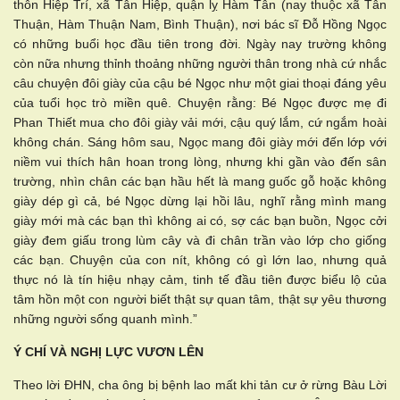
thôn Hiệp Trí, xã Tân Hiệp, quận lỵ Hàm Tân (nay thuộc xã Tân
Thuận, Hàm Thuận Nam, Bình Thuận), nơi bác sĩ Đỗ Hồng Ngọc
có những buổi học đầu tiên trong đời. Ngày nay trường không
còn nữa nhưng thỉnh thoảng những người thân trong nhà cứ nhắc
câu chuyện đôi giày của cậu bé Ngọc như một giai thoại đáng yêu
của tuổi học trò miền quê. Chuyện rằng: Bé Ngọc được mẹ đi
Phan Thiết mua cho đôi giày vải mới, cậu quý lắm, cứ ngắm hoài
không chán. Sáng hôm sau, Ngọc mang đôi giày mới đến lớp với
niềm vui thích hân hoan trong lòng, nhưng khi gần vào đến sân
trường, nhìn chân các bạn hầu hết là mang guốc gỗ hoặc không
giày dép gì cả, bé Ngọc dừng lại hồi lâu, nghĩ rằng mình mang
giày mới mà các bạn thì không ai có, sợ các bạn buồn, Ngọc cởi
giày đem giấu trong lùm cây và đi chân trần vào lớp cho giống
các bạn. Chuyện của con nít, không có gì lớn lao, nhưng quả
thực nó là tín hiệu nhạy cảm, tinh tế đầu tiên được biểu lộ của
tâm hồn một con người biết thật sự quan tâm, thật sự yêu thương
những người sống quanh mình.”
Ý CHÍ VÀ NGHỊ LỰC VƯƠN LÊN
Theo lời ĐHN, cha ông bị bệnh lao mất khi tản cư ở rừng Bàu Lời