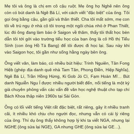
Mẹ tôi và ông là chị em cô cậu ruột. Mẹ ông họ Nghê nên ông
còn có bút danh là Ngê Bá Lí, với cách viết “đặc biệt” của ông. Tôi
gọi ông bằng cậu, gần gũi và thân thiết. Cha tôi mất sớm, mẹ con
tôi về trú ngụ ở nhà cô tôi trong một ngôi chùa nhỏ ở Phan Thiết,
lúc đó ông đang làm báo ở Saigon về thăm, thấy tôi thất học bèn
dẫn tôi tới gởi vào trường tiểu học của bạn ông là cô Hồ thị Tiểu
Sính (con ông Hồ Tá Bang) để tôi được đi học lại. Sau này khi
vào Saigon học, tôi gần như sống hằng ngày bên ông.
Ông viết văn, làm báo, có nhiều bút hiệu: Trinh Nguiên, Tân Fong
Hiệb (ghép địa danh quê nhà Tam Tân, Phong Điền, Hiệp Nghĩa),
Ngê Bá Lí, Trần Hồng Hừng, Ki Gob Jó Cì, Fạm Hoàn Mĩ… Bút
danh Nguiễn Ngu Í được nhiều người biết đến, nổi tiếng là một ký
giả chuyên phỏng vấn các vấn đề văn học nghệ thuật cho tạp chí
Bách Khoa thập niên 1960s tại Sài Gòn.
Ông có lối viết tiếng Việt rất đặc biệt, rất riêng, gây ít nhiều tranh
cãi, ít nhiều khó chịu cho người đọc, nhưng vẫn có cái lý riêng
của ông. Thí dụ ông thấy không hợp lý khi ta viết NGA, nhưng lại
NGHE (ông sửa lại NGE), GA nhưng GHE (ông sửa lại GE…).