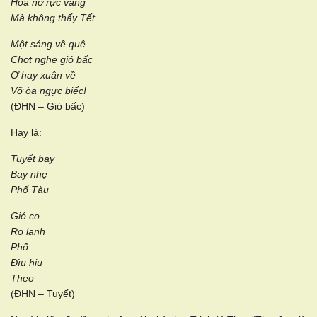
Hoa nở rực vàng
Mà không thấy Tết
Một sáng về quê
Chợt nghe gió bấc
Ơ hay xuân về
Vỡ òa ngực biếc!
(ĐHN – Gió bấc)
Hay là:
Tuyết bay
Bay nhẹ
Phố Tàu
Gió co
Ro lạnh
Phố
Đìu hiu
Theo
(ĐHN – Tuyết)