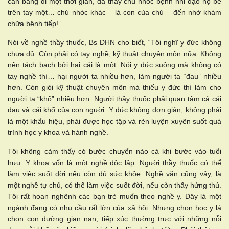
cần bẵng đi một thời gian, đã thấy chú nhóc bệnh nhi dạo nọ bế
trên tay một… chú nhóc khác – là con của chú – đến nhờ khám
chữa bệnh tiếp!”
Nói về nghề thầy thuốc, Bs ĐHN cho biết, “Tôi nghĩ y đức không
chưa đủ. Còn phải có tay nghề, kỹ thuật chuyên môn nữa. Không
nên tách bạch bởi hai cái là một. Nói y đức suông mà không có
tay nghề thì… hại người ta nhiều hơn, làm người ta “đau” nhiều
hơn. Còn giỏi kỹ thuật chuyên môn mà thiếu y đức thì làm cho
người ta “khổ” nhiều hơn. Người thầy thuốc phải quan tâm cả cái
đau và cái khổ của con người. Y đức không đơn giản, không phải
là một khẩu hiệu, phải được học tập và rèn luyện xuyên suốt quá
trình học y khoa và hành nghề.
Tôi không cảm thấy có bước chuyển nào cả khi bước vào tuổi
hưu. Y khoa vốn là một nghề độc lập. Người thầy thuốc có thể
làm việc suốt đời nếu còn đủ sức khỏe. Nghề văn cũng vậy, là
một nghề tự chủ, có thể làm việc suốt đời, nếu còn thấy hứng thú.
Tôi rất hoan nghênh các bạn trẻ muốn theo nghề y. Đây là một
ngành đang có nhu cầu rất lớn của xã hội. Nhưng chọn học y là
chọn con đường gian nan, tiếp xúc thường trực với những nỗi