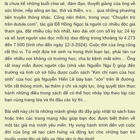
là chưa kể những buổi chia sẻ, đàm đạo, thuyết giảng của ông về
sức khỏe, nếp sống an lạc, thở và thiền, v.v… qua những phương
tiện truyền thông khác. Cũng nên thêm, trong mục “Chuyện trò
trên dutule.com”, tác giả Đỗ Hồng Ngọc là người có nhiều độc giả
tham gia, đặt nhiều câu hỏi nhất, kéo dài với con số kỷ lục 24 kỳ
và số lượt người vào đọc mỗi kỳ dao động trong khoảng từ 4.273
đến 7.500 (tính cho đến ngày 12-3-2024). Cuộc đời của ông cũng
rất thú vị. Từ một đứa trẻ sinh ra trong thời loạn lạc, phải tản cư
đến nhiều nơi không có trường học, cha bị bệnh mất sớm… Ông
rất may mắn được người cậu (nhà văn Nguiễn Ngu Í) giúp đến
trường và tình cờ sở hữu được cuốn sách “Kim chỉ nam của học
sinh” của học giả Nguyễn Hiến Lê bày bán “xôn” trên lề đường.
Vốn rất thông minh, lại thêm ý chí và nghị lực, ông quyết tâm thực
hành những điều trong sách để có thể học nhảy lớp theo kịp các
bạn cùng trang lứa và thi đậu các kỳ thi…
Bài viết này chỉ là những mảnh ghép đó đây góp nhặt từ sách báo
hoặc trên các trang mạng hầu giúp bạn đọc được biết thêm về
một tác giả mà mình yêu mến. Hy vọng hành trình đến với cuộc
đời của ông sẽ tạo cảm hứng và động lực cho những bạn trẻ
muốn vươn lên và tiến xa
(the sky is the limit)
.