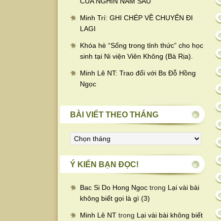
CỦA NGHÌN NĂM SAU
Minh Trí: GHI CHÉP VỀ CHUYẾN ĐI
LAGI
Khóa hè “Sống trong tỉnh thức” cho học
sinh tại Ni viện Viên Không (Bà Rịa).
Minh Lê NT: Trao đổi với Bs Đỗ Hồng
Ngọc
BÀI VIẾT THEO THÁNG
Bài
viết
theo
Ý KIẾN BẠN ĐỌC!
tháng
Bac Si Do Hong Ngoc
trong
Lại vài bài
không biết gọi là gì (3)
Minh Lê NT
trong
Lại vài bài không biết