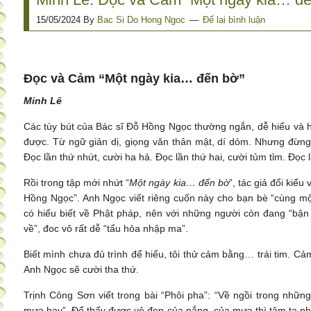
15/05/2024
By
Bac Si Do Hong Ngoc
Để lại bình luận
Đọc và Cảm “Một ngày kia… đến bờ”
Minh Lê
Các tùy bút của Bác sĩ Đỗ Hồng Ngọc thường ngắn, dễ hiểu và h
được. Từ ngữ giản dị, giọng văn thân mật, dí dỏm. Nhưng đừng tư
Đọc lần thứ nhứt, cười ha hả. Đọc lần thứ hai, cười tủm tỉm. Đọc 
Rồi trong tập mới nhứt “
Một ngày kia… đến bờ
”, tác giả đổi kiểu 
Hồng Ngọc”. Anh Ngọc viết riêng cuốn này cho bạn bè “cùng mộ
có hiểu biết về Phật pháp, nên với những người còn đang “bậ
về”, đoc vô rất dễ “tẩu hỏa nhập ma”.
Biết mình chưa đủ trình để hiểu, tôi thử cảm bằng… trái tim. C
Anh Ngọc sẽ cười tha thứ.
Trịnh Công Sơn viết trong bài “Phôi pha”: “Về ngồi trong nhữn
mưa bay”. Để thấy được vẻ đẹp của nắng, của mưa thì tâm ta phải