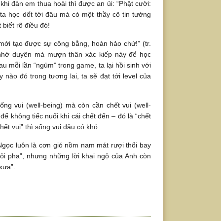
hi đàn em thua hoài thì được an ủi: “Phật cười:
 ta học dốt tới đâu mà có một thầy cô tin tưởng
biết rõ điều đó!
ó, mới tạo được sự công bằng, hoàn hảo chứ!” (tr.
, nhờ duyên mà mượn thân xác kiếp này để học
au mỗi lần “ngủm” trong game, ta lại hồi sinh với
nào đó trong tương lai, ta sẽ đạt tới level của
g vui (well-being) mà còn cần chết vui (well-
 để không tiếc nuối khi cái chết đến – đó là “chết
chết vui” thì sống vui đâu có khó.
Ngọc luôn là cơn gió nồm nam mát rượi thổi bay
hôi pha”, nhưng những lời khai ngộ của Anh còn
xưa”.