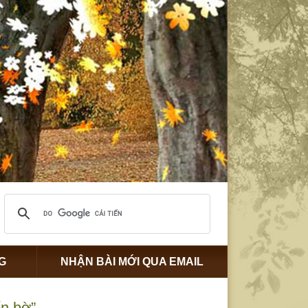
G
NHẬN BÀI MỚI QUA EMAIL
n bờ”