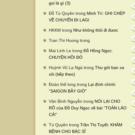
gọi là gì (3)
Đỗ Tú Quyên
trong
Minh Trí: GHI CHÉP
VỀ CHUYẾN ĐI LAGI
HKKM
trong
Như không thôi đi được
Tran Thi Huong
trong
Mai Linh Le
trong
Đỗ Hồng Ngọc:
CHUYỆN HỒI ĐÓ
Huỳnh Vũ La Ngà
trong
Thư gởi bạn xa
xôi (tiếp theo)
Đoàn thế long
trong
Lại đính chính:
“SAIGON BÂY GIỜ”
Văn Bình Nguyễn
trong
NÓI LẠI CHO
RÕ của Đỗ Duy Ngọc về bài “TOÀN LÁO
CẢ!”
Tú Quyên
trong
Trần Thị Tuyết: KHÁM
BỆNH CHO BÁC SĨ