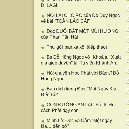
ĐI LAGI
NÓI LẠI CHO RÕ của Đỗ Duy Ngọc
về bài “TOÀN LÁO CẢ!”
Đọc ĐUỔI BẮT MỘT MÙI HƯƠNG
của Phan Tấn Hải
Thư gởi bạn xa xôi (tiếp theo)
Bs Đỗ Hồng Ngọc với Khoá tu “Xuất
gia gieo duyên” tại Tu viện Khánh An.
Hỏi chuyện Học Phật với Bác sĩ Đỗ
Hồng Ngọc
Bản dịch tiếng Đức “Một Ngày Kia…
Đến Bờ”
CON ĐƯỜNG AN LẠC Bài 6: Học
cách Phật dạy con
Minh Lê: Đọc và Cảm “Một ngày
kia… đến bờ”