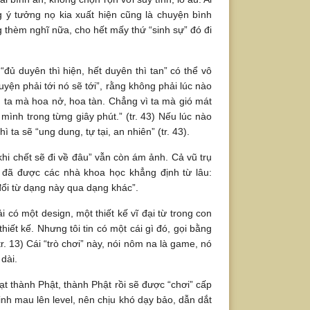
 ý tưởng nọ kia xuất hiện cũng là chuyện bình
ng thèm nghĩ nữa, cho hết mấy thứ “sinh sự” đó đi
đủ duyên thì hiện, hết duyên thì tan” có thể vô
yện phải tới nó sẽ tới”, rằng không phải lúc nào
 ta mà hoa nở, hoa tàn. Chẳng vì ta mà gió mát
mình trong từng giây phút.” (tr. 43) Nếu lúc nào
ta sẽ “ung dung, tự tại, an nhiên” (tr. 43).
 khi chết sẽ đi về đâu” vẫn còn ám ảnh. Cả vũ trụ
g đã được các nhà khoa học khẳng định từ lâu:
đổi từ dạng này qua dạng khác”.
có một design, một thiết kế vĩ đại từ trong con
ết kế. Nhưng tôi tin có một cái gì đó, gọi bằng
tr. 13) Cái “trò chơi” này, nói nôm na là game, nó
dài.
ạt thành Phật, thành Phật rồi sẽ được “chơi” cấp
nh mau lên level, nên chịu khó dạy bảo, dẫn dắt