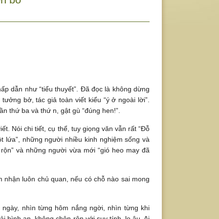
ấp dẫn như “tiểu thuyết”. Đã đọc là không dừng
ởng bở, tác giả toàn viết kiểu “ý ở ngoài lời”.
lần thứ ba và thứ n, gật gù “đúng hen!”.
viết. Nói chi tiết, cụ thể, tuy giọng văn vẫn rất “Đỗ
t lứa”, những người nhiều kinh nghiệm sống và
n rộn” và những người vừa mới “gió heo may đã
ảm nhận luôn chủ quan, nếu có chỗ nào sai mong
g ngày, nhìn từng hôm nắng ngời, nhìn từng khi
 bình an, không chộn rộn với suy tính, lo âu. Ai