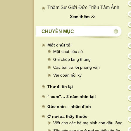
Thăm Sư Giới Đức Triều Tâm Ảnh
Xem thêm >>
CHUYÊN MỤC
Một chút tôi
Một chút tiểu sử
Ghi chép lang thang
Các bài trả lời phỏng vấn
Vài đoạn hồi ký
Thư đi tin lại
“.com”… 2 năm nhìn lại!
Góc nhìn – nhận định
Ở nơi xa thầy thuốc
Viết cho các bà mẹ sinh con đầu lòng
Săn sóc con em ở nơi xa thầy thuốc