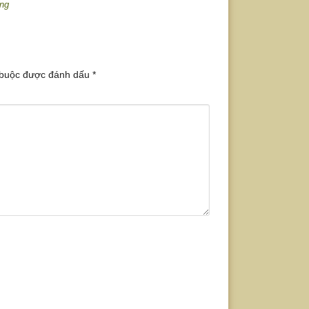
ống
 buộc được đánh dấu
*