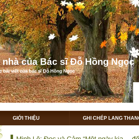
 nhà của Bác sĩ Đỗ Hồng Ngọc
 bài viết của bác sĩ Đỗ Hồng Ngọc
GIỚI THIỆU
GHI CHÉP LANG THAN
Minh Lê: Đọc và Cảm “Một ngày kia… đế