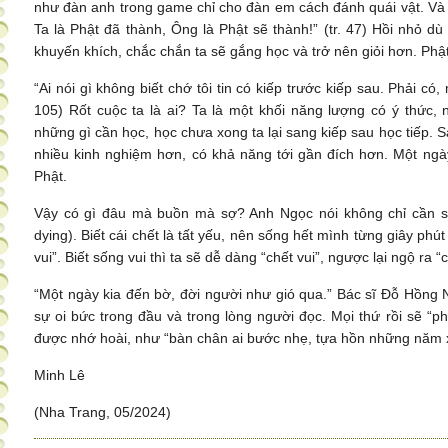
như đàn anh trong game chỉ cho đàn em cách đánh quái vật. Và k
Ta là Phật đã thành, Ông là Phật sẽ thành!” (tr. 47) Hồi nhỏ dù
khuyến khích, chắc chắn ta sẽ gắng học và trở nên giỏi hơn. Phật 
“Ai nói gì không biết chớ tôi tin có kiếp trước kiếp sau. Phải c
105) Rốt cuộc ta là ai? Ta là một khối năng lượng có ý thức
những gì cần học, học chưa xong ta lại sang kiếp sau học tiếp. S
nhiều kinh nghiệm hơn, có khả năng tới gần đích hơn. Một ngày 
Phật.
Vậy có gì đâu mà buồn mà sợ? Anh Ngọc nói không chỉ cần sốn
dying). Biết cái chết là tất yếu, nên sống hết mình từng giây phút
vui”. Biết sống vui thì ta sẽ dễ dàng “chết vui”, ngược lại ngộ ra “
“Một ngày kia đến bờ, đời người như gió qua.” Bác sĩ Đỗ Hồng 
sự oi bức trong đầu và trong lòng người đọc. Mọi thứ rồi sẽ “p
được nhớ hoài, như “bàn chân ai bước nhẹ, tựa hồn những năm 
Minh Lê
(Nha Trang, 05/2024)