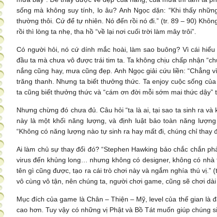
sống mà không suy tính, lo âu? Anh Ngọc dặn: “Khi thấy những
thường thôi. Cứ để tự nhiên. Nó đến rồi nó đi.” (tr. 89 – 90) Khô
rồi thì lòng ta nhẹ, tha hồ “về lại nơi cuối trời làm mây trôi”.
Có người hỏi, nó cứ dính mắc hoài, làm sao buông? Vì cái hiểu “
đầu ta mà chưa vô được trái tim ta. Ta không chịu chấp nhận “chu
nắng cũng hay, mưa cũng đẹp. Anh Ngọc giải cứu liền: “Chẳng vì
trăng thanh. Nhưng ta biết thưởng thức. Ta enjoy cuộc sống của 
ta cũng biết thưởng thức và “cám ơn đời mỗi sớm mai thức dậy” thì 
Nhưng chừng đó chưa đủ. Câu hỏi “ta là ai, tại sao ta sinh ra và
này là một khối năng lượng, và định luật bảo toàn năng lượn
“Không có năng lượng nào tự sinh ra hay mất đi, chúng chỉ thay 
Ai làm chủ sự thay đổi đó? “Stephen Hawking bảo chắc chắn phải 
virus đến khủng long… nhưng không có designer, không có nhà thi
tên gì cũng được, tạo ra cái trò chơi này và ngắm nghía thú vị.” (
vô cùng vô tận, nên chúng ta, người chơi game, cũng sẽ chơi dài 
Mục đích của game là Chân – Thiện – Mỹ, level của thế gian là đ
cao hơn. Tuy vậy có những vị Phật và Bồ Tát muốn giúp chúng si