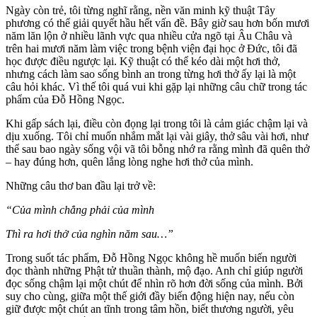
Ngày còn trẻ, tôi từng nghĩ rằng, nền văn minh kỹ thuật Tây
phương có thể giải quyết hầu hết vấn đề. Bây giờ sau hơn bốn mươi
năm lăn lộn ở nhiều lãnh vực qua nhiều cửa ngõ tại Âu Châu và
trên hai mươi năm làm việc trong bệnh viện đại học ở Đức, tôi đã
học được điều ngược lại. Kỹ thuật có thể kéo dài một hơi thở,
nhưng cách làm sao sống bình an trong từng hơi thở ấy lại là một
câu hỏi khác. Vì thế tôi quá vui khi gặp lại những câu chữ trong tác
phẩm của Đỗ Hồng Ngọc.
Khi gấp sách lại, điều còn đọng lại trong tôi là cảm giác chậm lại và
dịu xuống. Tôi chỉ muốn nhắm mắt lại vài giây, thở sâu vài hơi, như
thể sau bao ngày sống vội vã tôi bỗng nhớ ra rằng mình đã quên thở
– hay đúng hơn, quên lắng lòng nghe hơi thở của mình.
Những câu thơ ban đầu lại trở về:
“Của mình chẳng phải của mình
Thì ra hơi thở của nghìn năm sau…”
Trong suốt tác phẩm, Đỗ Hồng Ngọc không hề muốn biến người
đọc thành những Phật tử thuần thành, mộ đạo. Anh chỉ giúp người
đọc sống chậm lại một chút để nhìn rõ hơn đời sống của mình. Bởi
suy cho cùng, giữa một thế giới đầy biến động hiện nay, nếu còn
giữ được một chút an tĩnh trong tâm hồn, biết thương người, yêu