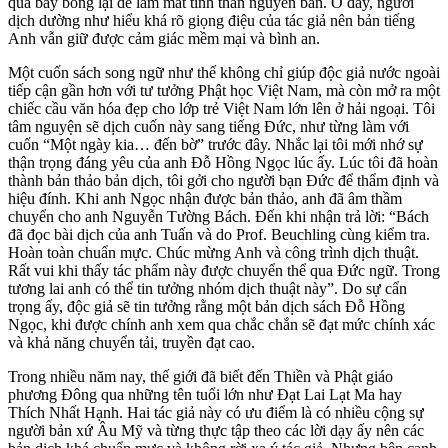
quá bay bổng lại dễ làm mất tinh thần nguyên bản. Ở đây, người
dịch dường như hiểu khá rõ giọng điệu của tác giả nên bản tiếng
Anh vẫn giữ được cảm giác mềm mại và bình an.
Một cuốn sách song ngữ như thế không chỉ giúp độc giả nước ngoài
tiếp cận gần hơn với tư tưởng Phật học Việt Nam, mà còn mở ra một
chiếc cầu văn hóa đẹp cho lớp trẻ Việt Nam lớn lên ở hải ngoại. Tôi
tâm nguyện sẽ dịch cuốn này sang tiếng Đức, như từng làm với
cuốn “Một ngày kia… đến bờ” trước đây. Nhắc lại tôi mới nhớ sự
thận trọng đáng yêu của anh Đỗ Hồng Ngọc lúc ấy. Lúc tôi đã hoàn
thành bản thảo bản dịch, tôi gởi cho người bạn Đức để thẩm định và
hiệu đính. Khi anh Ngọc nhận được bản thảo, anh đã âm thầm
chuyển cho anh Nguyễn Tường Bách. Đến khi nhận trả lời: “Bách
đã đọc bài dịch của anh Tuấn và do Prof. Beuchling cùng kiểm tra.
Hoàn toàn chuẩn mực. Chúc mừng Anh và công trình dịch thuật.
Rất vui khi thấy tác phẩm này được chuyển thể qua Đức ngữ. Trong
tương lai anh có thể tin tưởng nhóm dịch thuật này”. Do sự cẩn
trọng ấy, độc giả sẽ tin tưởng rằng một bản dịch sách Đỗ Hồng
Ngọc, khi được chính anh xem qua chắc chắn sẽ đạt mức chính xác
và khả năng chuyển tải, truyền đạt cao.
Trong nhiều năm nay, thế giới đã biết đến Thiền và Phật giáo
phương Đông qua những tên tuổi lớn như Đạt Lai Lạt Ma hay
Thích Nhất Hạnh. Hai tác giả này có ưu điểm là có nhiều cộng sự
người bản xứ Âu Mỹ và từng thực tập theo các lời dạy ấy nên các