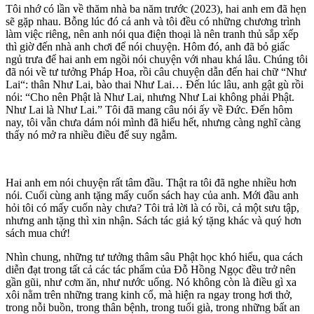
Tôi nhớ có lần về thăm nhà ba năm trước (2023), hai anh em đã hẹn
sẽ gặp nhau. Bỗng lúc đó cả anh và tôi đều có những chương trình
làm việc riêng, nên anh nói qua điện thoại là nên tranh thủ sắp xếp
thì giờ đến nhà anh chơi để nói chuyện. Hôm đó, anh đã bỏ giấc
ngủ trưa để hai anh em ngồi nói chuyện với nhau khá lâu. Chúng tôi
đã nói về tư tưởng Pháp Hoa, rồi câu chuyện dẫn đến hai chữ “Như
Lai“: thân Như Lai, bào thai Như Lai… Đến lúc lâu, anh gật gù rồi
nói: “Cho nên Phật là Như Lai, nhưng Như Lai không phải Phật.
Như Lai là Như Lai.” Tôi đã mang câu nói ấy về Đức. Đến hôm
nay, tôi vẫn chưa dám nói mình đã hiểu hết, nhưng càng nghĩ càng
thấy nó mở ra nhiều điều để suy ngẫm.
Hai anh em nói chuyện rất tâm đầu. Thật ra tôi đã nghe nhiều hơn
nói. Cuối cùng anh tặng mấy cuốn sách hay của anh. Mới đầu anh
hỏi tôi có mấy cuốn này chưa? Tôi trả lời là có rồi, cả một sưu tập,
nhưng anh tặng thì xin nhận. Sách tác giả ký tặng khác và quý hơn
sách mua chứ!
Nhìn chung, những tư tưởng thâm sâu Phật học khó hiểu, qua cách
diễn đạt trong tất cả các tác phẩm của Đỗ Hồng Ngọc đều trở nên
gần gũi, như cơm ăn, như nước uống. Nó không còn là điều gì xa
xôi nằm trên những trang kinh cổ, mà hiện ra ngay trong hơi thở,
trong nỗi buồn, trong thân bệnh, trong tuổi già, trong những bất an