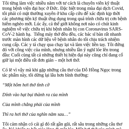
Tôi từng làm việc nhiều năm với tư cách là chuyên viên kỹ thuật
trong bệnh viện đại học ở Đức. Đặc biệt trong mùa đại dịch Covid,
tôi phải có mặt thường xuyên ở khu cấp cứu để xác định kịp thời
các phương tiện kỹ thuật ứng dụng trong quá trình chữa trị cơn bệnh
hiểm nghèo mới. Lúc ấy, cả thế giới không nơi nào có chút kinh
nghiệm về việc chữa trị khi bệnh nhân bị con Coronavirus SARS-
CoV-2 hành hạ. Tiếng máy thở đều đều, các bác sĩ bàn rất nhanh
trước màn hình các dữ liệu về bệnh nhân do tôi chịu trách nhiệm
cung cấp. Các y tá chạy qua chạy lại và làm việc liền tay. Tôi đứng
đó với công việc của mình, nhưng nhiều lần ý nghĩ lóe lên trong
đầu: Cuối cùng tất cả những thiết bị hiện đại này cũng chỉ đang cố
giữ lại một điều rất đơn giản – một hơi thở.
Có lẽ vì vậy mà khi gặp những câu thơ của Đỗ Hồng Ngọc trong
tác phẩm này, tôi dừng lại lâu hơn bình thường:
“Một hôm hơi thở tình cờ
Dính vào hạt bụi thành ra của mình
Của mình chẳng phải của mình
Thì ra hơi thở của nghìn năm sau…”
Tôi cảm nhận có cái gì đó rất gần gũi, rất sâu trong những câu thơ