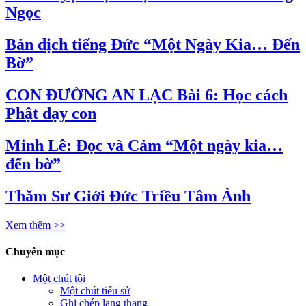
Ngọc
Bản dịch tiếng Đức “Một Ngày Kia… Đến
Bờ”
CON ĐƯỜNG AN LẠC Bài 6: Học cách
Phật dạy con
Minh Lê: Đọc và Cảm “Một ngày kia…
đến bờ”
Thăm Sư Giới Đức Triều Tâm Ảnh
Xem thêm >>
Chuyên mục
Một chút tôi
Một chút tiểu sử
Ghi chép lang thang