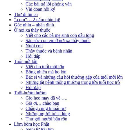
Các bài trả lời phỏng vấn
Vài đoạn hồi ký
Thư đi tin lại
“.com”… 2 năm nhìn lại!
Góc nhìn – nhận định
Ở nơi xa thầy thuốc
Viết cho các bà mẹ sinh con đầu lòng
Săn sóc con em ở nơi xa thầy thuốc
Nuôi con
Thầy thuốc và bệnh nhân
Hỏi đáp
Tuổi mới lớn
Viết cho tuổi mới lớn
Bỗng nhiên mà họ lớn
Bác sĩ và những câu hỏi thường gặp của tuổi mới lớn
Những tật bệnh thông thường trong lứa tuổi học trò
Hỏi-đáp
Tuổi-hườm hườm
Gío heo may đã về ….
Già ơi….chào bạn
Chẳng cũng khoái ru?
Những người trẻ lạ lùng
Thư gởi người bận rộn
Lõm bõm học Phật
Nghĩ từ trái tim