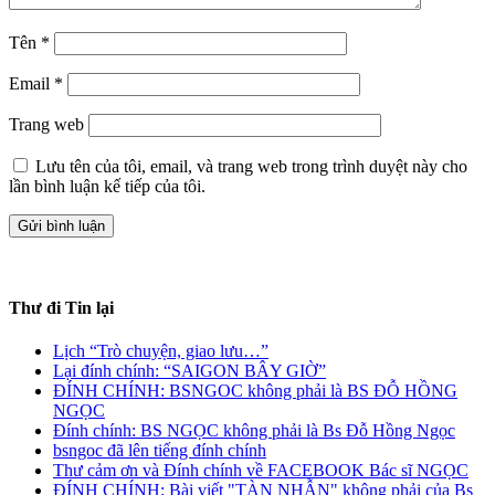
Tên
*
Email
*
Trang web
Lưu tên của tôi, email, và trang web trong trình duyệt này cho
lần bình luận kế tiếp của tôi.
Thư đi Tin lại
Lịch “Trò chuyện, giao lưu…
”
Lại đính chính: “SAIGON BÂY GIỜ”
ĐÍNH CHÍNH: BSNGOC không phải là BS ĐỖ HỒNG
NGỌC
Đính chính: BS NGỌC không phải là Bs Đỗ Hồng Ngọc
bsngoc đã lên tiếng đính chính
Thư cảm ơn và Đính chính về FACEBOOK Bác sĩ NGỌC
ĐÍNH CHÍNH: Bài viết "TÀN NHẪN" không phải của Bs