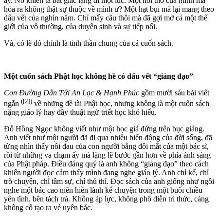
ấy. Nó khiến ta bất giác lặng đi một lúc. Một hơi thở của mình mà
hóa ra không thật sự thuộc về mình ư? Một hạt bụi mà lại mang theo
dấu vết của nghìn năm. Chỉ mấy câu thôi mà đã gợi mở cả một thế
giới của vô thường, của duyên sinh và sự tiếp nối.
Và, có lẽ đó chính là tinh thần chung của cả cuốn sách.
Một cuốn sách Phật học không hề có dấu vết “giảng đạo”
Con Đường Dẫn Tới An Lạc & Hạnh Phúc
gồm mười sáu bài viết
(
[2]
)
ngắn
về những đề tài Phật học, nhưng không là một cuốn sách
nặng giáo lý hay đầy thuật ngữ triết học khó hiểu.
Đỗ Hồng Ngọc không viết như một học giả đứng trên bục giảng.
Anh viết như một người đã đi qua nhiều biến động của đời sống, đã
từng nhìn thấy nỗi đau của con người bằng đôi mắt của một bác sĩ,
rồi từ những va chạm ấy mà lặng lẽ bước gần hơn về phía ánh sáng
của Phật pháp. Điều đáng quý là anh không “giảng đạo” theo cách
khiến người đọc cảm thấy mình đang nghe giáo lý. Anh chỉ kể, chỉ
trò chuyện, chỉ tâm sự, chỉ thủ thỉ. Đọc sách của anh giống như ngồi
nghe một bác cao niên hiền lành kể chuyện trong một buổi chiều
yên tĩnh, bên tách trà. Không áp lực, không phô diễn tri thức, càng
không cố tạo ra vẻ uyên bác.