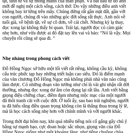
tật, sinh tử và sự mong manh của thân phận. Và bắt đầu từ đó anh
mới đề nghị một cách sống, cách thở. Do vậy những điều anh viết
không bay lơ lửng trên mây. Chúng đứng rất gần mặt đất, gần với
con người, chúng đi vào những góc đời sống rất thực. Anh nói về
tuổi già, về bệnh tật, về sự cô đơn, về cái chết. Nhưng kỳ lạ thay,
đọc xong lại không thấy bi quan. Trái lại, người đọc có cảm giác
nhẹ hơn, như vừa được ai đó đặt tay lên vai và bảo: “Nó là vậy. Mọi
chuyện rồi cũng sẽ qua đi. ”
Nhẹ nhàng trong phong cách viết
Đỗ Hồng Ngọc sở hữu một lối viết rất riêng, không cầu kỳ, không
cấu trúc phức tạp hay những triết luận cao siêu. Đó là điểm mạnh
của văn chương Đỗ Hồng Ngọc mà không phải nhà văn nào cũng
làm được. Có những đoạn văn tưởng như chỉ là vài ghi nhận rất đời
thường, nhưng đọc xong dư âm còn đọng lại rất lâu. Anh viết bằng
giọng điệu chững chạc, điềm đạm nhưng mộc mạc của một người
đã thôi tranh cãi với cuộc đời. Ở tuổi ấy, sau bao trải nghiệm, người
ta đã hiểu rằng điều quan trọng không còn là thắng thua trong lý lẽ,
mà là học cách sống nhẹ hơn với chính mình và với người khác.
Trong thời đại hôm nay, khi quá nhiều tiếng nói cố gắng gây chú ý
bằng sự mạnh bạo, cực đoan hoặc sắc nhọn, giọng văn của Đỗ
Hồng Ngọc giống như một khoảng lặng, như tiếng chuông chùa