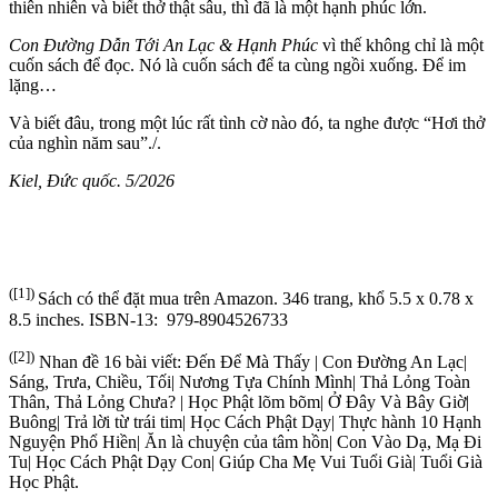
thiên nhiên và biết thở thật sâu, thì đã là một hạnh phúc lớn.
Con Đường Dẫn Tới An Lạc & Hạnh Phúc
vì thế không chỉ là một
cuốn sách để đọc. Nó là cuốn sách để ta cùng ngồi xuống. Để im
lặng…
Và biết đâu, trong một lúc rất tình cờ nào đó, ta nghe được “Hơi thở
của nghìn năm sau”./.
Kiel, Đức quốc. 5/2026
([1])
Sách có thể đặt mua trên Amazon. 346 trang, khổ 5.5 x 0.78 x
8.5 inches. ISBN-13: ‎ 979-8904526733
([2])
Nhan đề 16 bài viết: Đến Để Mà Thấy | Con Đường An Lạc|
Sáng, Trưa, Chiều, Tối| Nương Tựa Chính Mình| Thả Lỏng Toàn
Thân, Thả Lỏng Chưa? | Học Phật lõm bõm| Ở Đây Và Bây Giờ|
Buông| Trả lời từ trái tim| Học Cách Phật Dạy| Thực hành 10 Hạnh
Nguyện Phổ Hiền| Ăn là chuyện của tâm hồn| Con Vào Dạ, Mạ Đi
Tu| Học Cách Phật Dạy Con| Giúp Cha Mẹ Vui Tuổi Già| Tuổi Già
Học Phật.