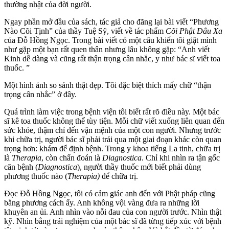
thường nhật của đời người.
Ngay phần mở đầu của sách, tác giả cho đăng lại bài viết “Phương
Nào Cõi Tịnh” của thầy Tuệ Sỹ, viết về tác phẩm
Cõi Phật Đâu Xa
của Đỗ Hồng Ngọc. Trong bài viết có một câu khiến tôi giật mình
như gặp một bạn rất quen thân nhưng lâu không gặp: “Anh viết
Kinh dễ dàng và cũng rất thận trọng cân nhắc, y như bác sĩ viết toa
thuốc. ”
Một hình ảnh so sánh thật đẹp. Tôi đặc biệt thích mấy chữ “thận
trọng cân nhắc” ở đây.
Quá trình làm việc trong bệnh viện tôi biết rất rõ điều này. Một bác
sĩ kê toa thuốc không thể tùy tiện. Mỗi chữ viết xuống liên quan đến
sức khỏe, thậm chí đến vận mệnh của một con người. Nhưng trước
khi chữa trị, người bác sĩ phải trải qua một giai đoạn khác còn quan
trọng hơn: khám để định bệnh. Trong y khoa tiếng La tinh, chữa trị
là
Therapia
, còn chẩn đoán là
Diagnostica
. Chỉ khi nhìn ra tận gốc
căn bệnh (
Diagnostica
), người thầy thuốc mới biết phải dùng
phương thuốc nào (
Therapia)
để chữa trị.
Đọc Đỗ Hồng Ngọc, tôi có cảm giác anh đến với Phật pháp cũng
bằng phương cách ấy. Anh không vội vàng đưa ra những lời
khuyên an ủi. Anh nhìn vào nỗi đau của con người trước. Nhìn thật
kỹ. Nhìn bằng trải nghiệm của một bác sĩ đã từng tiếp xúc với bệnh