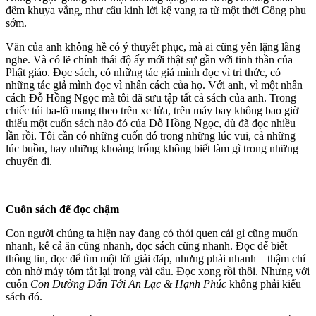
đêm khuya vắng, như câu kinh lời kệ vang ra từ một thời Công phu
sớm.
Văn của anh không hề có ý thuyết phục, mà ai cũng yên lặng lắng
nghe. Và có lẽ chính thái độ ấy mới thật sự gần với tinh thần của
Phật giáo. Đọc sách, có những tác giả mình đọc vì tri thức, có
những tác giả mình đọc vì nhân cách của họ. Với anh, vì một nhân
cách Đỗ Hồng Ngọc mà tôi đã sưu tập tất cả sách của anh. Trong
chiếc túi ba-lô mang theo trên xe lửa, trên máy bay không bao giờ
thiếu một cuốn sách nào đó của Đỗ Hồng Ngọc, dù đã đọc nhiều
lần rồi. Tôi cần có những cuốn đó trong những lúc vui, cả những
lúc buồn, hay những khoảng trống không biết làm gì trong những
chuyến đi.
Cuốn sách để đọc chậm
Con người chúng ta hiện nay đang có thói quen cái gì cũng muốn
nhanh, kể cả ăn cũng nhanh, đọc sách cũng nhanh. Đọc để biết
thông tin, đọc để tìm một lời giải đáp, nhưng phải nhanh – thậm chí
còn nhờ máy tóm tắt lại trong vài câu. Đọc xong rồi thôi. Nhưng với
cuốn
Con Đường Dẫn Tới An Lạc & Hạnh Phúc
không phải kiểu
sách đó.