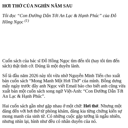
HƠI THỞ CỦA NGHÌN NĂM SAU
Tôi đọc “Con Đường Dẫn Tới An Lạc & Hạnh Phúc” của Đỗ
(1)
Hồng Ngọc
Cuốn sách của bác sĩ Đỗ Hồng Ngọc tìm đến tôi (hay tôi tìm đến
sách) thật tình cờ. Đúng là một duyên lành.
Số là đầu năm 2026 này tôi vừa nhờ Nguyễn Minh Tiến cho xuất
bản cuốn sách “Mong Manh Một Hơi Thở” của mình. Bỗng dưng
mấy ngày trước đây anh Ngọc viết Email báo cho biết anh cũng vừa
xuất bản một cuốn sách song ngữ Việt-Anh: “Con Đường Dẫn Tới
An Lạc & Hạnh Phúc”.
Hai cuốn sách gần như gặp nhau ở một chữ:
Hơi thở
. Nhưng một
đàng đến với hơi thở từ phòng khám, đàng kia từng chứng kiến sự
mong manh của sinh tử. Có những cuộc gặp tưởng là ngẫu nhiên,
nhưng nhìn lại, hình như đều có nhân duyên của nó.