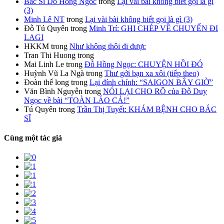
Bac Si Do Hong Ngoc
trong
Lại vài bài không biết gọi là gì
(3)
Minh Lê NT
trong
Lại vài bài không biết gọi là gì (3)
Đỗ Tú Quyên
trong
Minh Trí: GHI CHÉP VỀ CHUYẾN ĐI
LAGI
HKKM
trong
Như không thôi đi được
Tran Thi Huong
trong
Mai Linh Le
trong
Đỗ Hồng Ngọc: CHUYỆN HỒI ĐÓ
Huỳnh Vũ La Ngà
trong
Thư gởi bạn xa xôi (tiếp theo)
Đoàn thế long
trong
Lại đính chính: “SAIGON BÂY GIỜ”
Văn Bình Nguyễn
trong
NÓI LẠI CHO RÕ của Đỗ Duy
Ngọc về bài “TOÀN LÁO CẢ!”
Tú Quyên
trong
Trần Thị Tuyết: KHÁM BỆNH CHO BÁC
SĨ
Cùng một tác giả