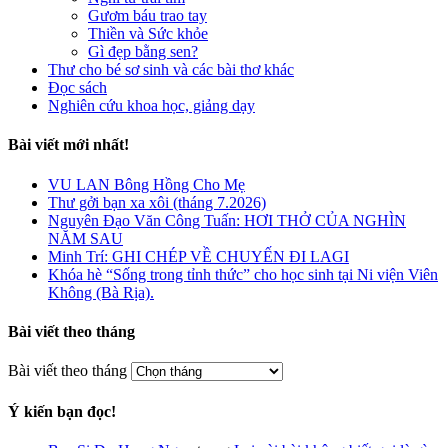
Gươm báu trao tay
Thiền và Sức khỏe
Gì đẹp bằng sen?
Thư cho bé sơ sinh và các bài thơ khác
Đọc sách
Nghiên cứu khoa học, giảng dạy
Bài viết mới nhất!
VU LAN Bông Hồng Cho Mẹ
Thư gởi bạn xa xôi (tháng 7.2026)
Nguyên Đạo Văn Công Tuấn: HƠI THỞ CỦA NGHÌN
NĂM SAU
Minh Trí: GHI CHÉP VỀ CHUYẾN ĐI LAGI
Khóa hè “Sống trong tỉnh thức” cho học sinh tại Ni viện Viên
Không (Bà Rịa).
Bài viết theo tháng
Bài viết theo tháng
Ý kiến bạn đọc!