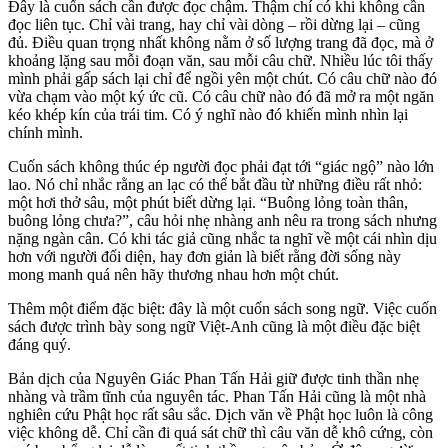
Đây là cuốn sách cần được đọc chậm. Thậm chí có khi không cần
đọc liên tục. Chỉ vài trang, hay chỉ vài dòng – rồi dừng lại – cũng
đủ. Điều quan trọng nhất không nằm ở số lượng trang đã đọc, mà ở
khoảng lặng sau mỗi đoạn văn, sau mỗi câu chữ. Nhiều lúc tôi thấy
mình phải gấp sách lại chỉ để ngồi yên một chút. Có câu chữ nào đó
vừa chạm vào một ký ức cũ. Có câu chữ nào đó đã mở ra một ngăn
kéo khép kín của trái tim. Có ý nghĩ nào đó khiến mình nhìn lại
chính mình.
Cuốn sách không thúc ép người đọc phải đạt tới “giác ngộ” nào lớn
lao. Nó chỉ nhắc rằng an lạc có thể bắt đầu từ những điều rất nhỏ:
một hơi thở sâu, một phút biết dừng lại. “Buông lỏng toàn thân,
buông lỏng chưa?”, câu hỏi nhẹ nhàng anh nêu ra trong sách nhưng
nặng ngàn cân. Có khi tác giả cũng nhắc ta nghĩ về một cái nhìn dịu
hơn với người đối diện, hay đơn giản là biết rằng đời sống này
mong manh quá nên hãy thương nhau hơn một chút.
Thêm một điểm đặc biệt: đây là một cuốn sách song ngữ. Việc cuốn
sách được trình bày song ngữ Việt-Anh cũng là một điều đặc biệt
đáng quý.
Bản dịch của Nguyên Giác Phan Tấn Hải giữ được tinh thần nhẹ
nhàng và trầm tĩnh của nguyên tác. Phan Tấn Hải cũng là một nhà
nghiên cứu Phật học rất sâu sắc. Dịch văn về Phật học luôn là công
việc không dễ. Chỉ cần đi quá sát chữ thì câu văn dễ khô cứng, còn