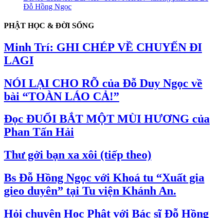
Đỗ Hồng Ngọc
PHẬT HỌC & ĐỜI SỐNG
Minh Trí: GHI CHÉP VỀ CHUYẾN ĐI
LAGI
NÓI LẠI CHO RÕ của Đỗ Duy Ngọc về
bài “TOÀN LÁO CẢ!”
Đọc ĐUỔI BẮT MỘT MÙI HƯƠNG của
Phan Tấn Hải
Thư gởi bạn xa xôi (tiếp theo)
Bs Đỗ Hồng Ngọc với Khoá tu “Xuất gia
gieo duyên” tại Tu viện Khánh An.
Hỏi chuyện Học Phật với Bác sĩ Đỗ Hồng