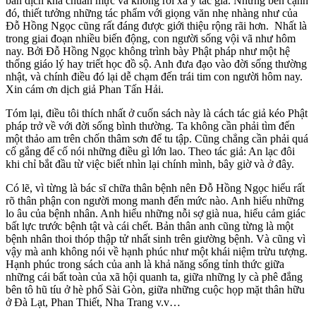
bản dịch khá chuẩn mực và không rời xa ý tác giả. Nhưng bên cạnh
đó, thiết tưởng những tác phẩm với giọng văn nhẹ nhàng như của
Đỗ Hồng Ngọc cũng rất đáng được giới thiệu rộng rãi hơn. Nhất là
trong giai đoạn nhiều biến động, con người sống vội vã như hôm
nay. Bởi Đỗ Hồng Ngọc không trình bày Phật pháp như một hệ
thống giáo lý hay triết học đồ sộ. Anh đưa đạo vào đời sống thường
nhật, và chính điều đó lại dễ chạm đến trái tim con người hôm nay.
Xin cám ơn dịch giả Phan Tấn Hải.
Tóm lại, điều tôi thích nhất ở cuốn sách này là cách tác giả kéo Phật
pháp trở về với đời sống bình thường. Ta không cần phải tìm đến
một thảo am trên chốn thâm sơn để tu tập. Cũng chẳng cần phải quá
cố gắng để cố nói những điều gì lớn lao. Theo tác giả: An lạc đôi
khi chỉ bắt đầu từ việc biết nhìn lại chính mình, bây giờ và ở đây.
Có lẽ, vì từng là bác sĩ chữa thân bệnh nên Đỗ Hồng Ngọc hiểu rất
rõ thân phận con người mong manh đến mức nào. Anh hiểu những
lo âu của bệnh nhân. Anh hiểu những nỗi sợ già nua, hiểu cảm giác
bất lực trước bệnh tật và cái chết. Bản thân anh cũng từng là một
bệnh nhân thoi thóp thập tử nhất sinh trên giường bệnh. Và cũng vì
vậy mà anh không nói về hạnh phúc như một khái niệm trừu tượng.
Hạnh phúc trong sách của anh là khả năng sống tỉnh thức giữa
những cái bất toàn của xã hội quanh ta, giữa những ly cà phê đắng
bên tô hũ tíu ở hè phố Sài Gòn, giữa những cuộc họp mặt thân hữu
ở Đà Lạt, Phan Thiết, Nha Trang v.v…