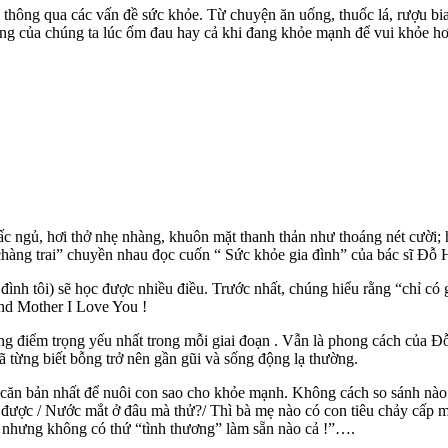
hông qua các vấn đề sức khỏe. Từ chuyện ăn uống, thuốc lá, rượu bia, 
ường của chúng ta lúc ốm đau hay cả khi đang khỏe mạnh để vui khỏe hơ
c ngủ, hơi thở nhẹ nhàng, khuôn mặt thanh thản như thoáng nét cười; 
chàng trai” chuyền nhau đọc cuốn “ Sức khỏe gia đình” của bác sĩ Đỗ
a đình tôi) sẽ học được nhiều điều. Trước nhất, chúng hiểu rằng “chỉ có
nd Mother I Love You !
hững điểm trọng yếu nhất trong mỗi giai đoạn . Vẫn là phong cách củ
ã từng biết bỗng trở nên gần gũi và sống động lạ thường.
n bản nhất để nuôi con sao cho khỏe mạnh. Không cách so sánh nào 
 được / Nước mắt ở đâu mà thử?/ Thì bà mẹ nào có con tiêu chảy cấp
i, nhưng không có thứ “tình thương” làm sẵn nào cả !”….