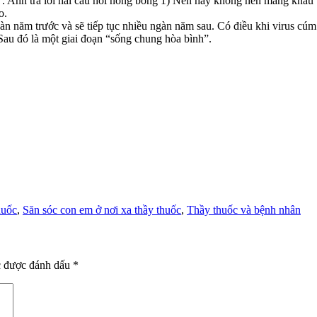
”. Anh trả lời hai câu hỏi nóng bỏng 1) Nên hay không nên mang khẩu
o.
 năm trước và sẽ tiếp tục nhiều ngàn năm sau. Có điều khi virus cúm 
 Sau đó là một giai đoạn “sống chung hòa bình”.
huốc
,
Săn sóc con em ở nơi xa thầy thuốc
,
Thầy thuốc và bệnh nhân
c được đánh dấu
*