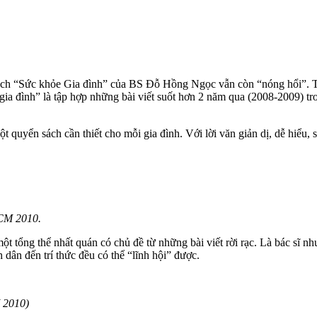
ách “Sức khỏe Gia đình” của BS Đỗ Hồng Ngọc vẫn còn “nóng hổi”. T
gia đình” là tập hợp những bài viết suốt hơn 2 năm qua (2008-2009) t
quyển sách cần thiết cho mỗi gia đình. Với lời văn giản dị, dễ hiểu, s
 2010.
một tổng thể nhất quán có chủ đề từ những bài viết rời rạc. Là bác sĩ
 dân đến trí thức đều có thể “lĩnh hội” được.
 2010)