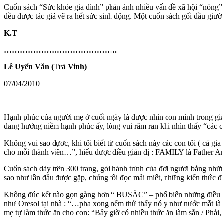
Cuốn sách “Sức khỏe gia đình” phản ánh nhiều vấn đề xã hội “nóng” t
đều được tác giả vẽ ra hết sức sinh động. Một cuốn sách gối đầu gi
K.T
…………………………………….
Lê Uyển Văn (Trà Vinh)
07/04/2010
Hạnh phúc của người mẹ ở cuối ngày là được nhìn con mình trong giấ
đang hưởng niềm hạnh phúc ấy, lòng vui râm ran khi nhìn thấy “các 
Không vui sao đựơc, khi tôi biết từ cuốn sách này các con tôi ( cả gi
cho mỗi thành viên…”, hiểu được điều giản dị : FAMILY là Father A
Cuốn sách dày trên 300 trang, gói hành trình của đời người bằng n
sao như lần đầu được gặp, chúng tôi đọc mải miết, những kiến thức đ
Không đúc kết nào gọn gàng hơn “ BUSĂC” – phổ biến những điều că
như Oresol tại nhà : “…pha xong nếm thử thấy nó y như nước mắt là
mẹ tự làm thức ăn cho con: “Bây giờ có nhiều thức ăn làm sẵn / Phả