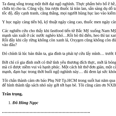
Ta đang sống trong một thời đại ngộ nghỉnh. Thực phẩm béo bổ ê hề, s
chữa trị cho ta. Cũng vậy, bia rượu thuốc lá tràn lan, sẵn sàng dụ 
tốc độ, đầy cạnh tranh, căng thẳng, mọi người hùng hục lao vào kiếm
Y học ngày càng tiến bộ, kỹ thuật ngày càng cao, thuốc men ngày càn
Các nghiên cứu cho thấy khi fastfood tiến từ Bắc Mỹ xuống Nam Mỹ thì
mạnh sản xuất ở các nước nghèo khó…Rồi bò thì điên, heo thì tai xan
Rồi đây khi cây rừng không còn xanh lá, Oxygen cũng không còn đủ, 
vào đâu?
Đó chính là lúc bản thân ta, gia đình ta phải tự cứu lấy mình… trước k
Bởi chỉ có gia đình mới có thứ tình yêu thương đích thực, mới là bón
mà có được niềm vui và hạnh phúc. Một cách hít thở đơn giản, một 
mạnh, đạm bạc trong thời buổi ngộ nghỉnh này… đủ đem lại sức khỏe,
Tôi chân thành cảm ơn báo Phụ Nữ Tp.HCM trong suốt hai năm qua 
để hình thành tập sách nhỏ này gởi tới bạn bè. Tôi cũng cảm ơn N
Trân trọng,
Đỗ Hồng Ngọc
……………………………………………………….