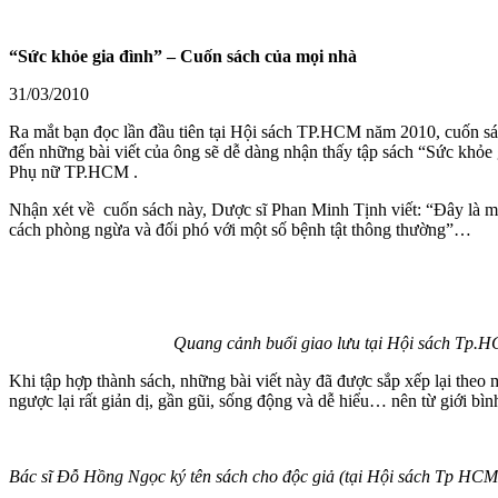
“Sức khỏe gia đình” – Cuốn sách của mọi nhà
31/03/2010
Ra mắt bạn đọc lần đầu tiên tại Hội sách TP.HCM năm 2010, cuốn s
đến những bài viết của ông sẽ dễ dàng nhận thấy tập sách “Sức khỏe 
Phụ nữ TP.HCM .
Nhận xét về cuốn sách này, Dược sĩ Phan Minh Tịnh viết: “Đây là một 
cách phòng ngừa và đối phó với một số bệnh tật thông thường”…
Quang cảnh buổi giao lưu tại Hội sách Tp.HCM
Khi tập hợp thành sách, những bài viết này đã được sắp xếp lại theo 
ngược lại rất giản dị, gần gũi, sống động và dễ hiểu… nên từ giới bình
Bác sĩ Đỗ Hồng Ngọc ký tên sách cho độc giả (tại Hội sách Tp HCM