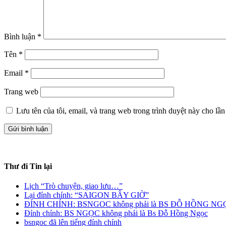
Bình luận
*
Tên
*
Email
*
Trang web
Lưu tên của tôi, email, và trang web trong trình duyệt này cho lần 
Thư đi Tin lại
Lịch “Trò chuyện, giao lưu…
”
Lại đính chính: “SAIGON BÂY GIỜ”
ĐÍNH CHÍNH: BSNGOC không phải là BS ĐỖ HỒNG NG
Đính chính: BS NGỌC không phải là Bs Đỗ Hồng Ngọc
bsngoc đã lên tiếng đính chính