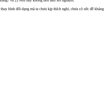
 trang? và 2) Nên hay không nên làm xét nghiệm.
thay hình đổi dạng mà ta chưa kịp thích nghi, chưa có sức đề kháng