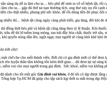
ẵn sàng dụ dỗ ta làm cho ta… béo phệ để sinh ra vô số bệnh tật, rồi cạ
dỗ ta làm cho ta… gặp đủ thứ tai nạn thương tích, ung thư này nọ rồi c
 tiền cho thật nhiều, phung phí sức khỏe, để rồi dùng tiền đó phục hồ
g nhiều thì… bệnh tật cũng ngày càng phát triển, gia tăng, đôi khi đe
 đồng thời béo phì và bệnh tật cũng tăng theo tỷ lệ thuận. Khi thuốc l
h, trâu dê thì lở mồm long móng, rau trái đầy hóa chất, thuốc trừ sâu
khí quyển nóng dần lên, ngột ngạt, mọi người sẽ cùng khò khè khó th
hi trời cứu!
g mát chở che cho mỗi thành viên. Bởi chỉ có gia đình mới có thể đem l
cách rèn luyện thân tâm không tốn kém thời gian… đủ đem lại sự sảng 
 niềm vui cho mọi người trong gia đình. Sức khoẻ, niềm vui không phả
đã dành cho tôi một góc
Gia đình vui khỏe,
ở đó tôi có dịp được lắng 
XB Tổng hợp Tp.HCM đã giúp cho tập sách kịp thời ra mắt trong dịp 