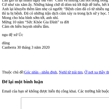
Lần giở ra lại nhằm ngay bài viết “Cúm và những câu hỏi nóng bỏng
Cứ như xin xăm ấy. Những hàng chữ dí dỏm trả lời thật dễ hiểu, hết l
Anh lại khuyên thêm làm nhẹ cả người: “Bệnh cúm đã có từ nhiều ngàn
thì ta bị bệnh. Đã có những trận dịch cúm xảy ra trong lịch sử y học.
Mong cho hòa bình sớm tới, anh nhỉ.
Mừng 10 năm “Sức Khỏe Gia Đình” ra đời
Cám ơn hiền huynh nhiều lắm.
ngu đệ xứ Úc
dũng
Canberra 30 tháng 3 năm 2020
Thuộc chủ đề:
Góc nhìn - nhận định
,
Nghĩ từ trái tim
,
Ở nơi xa thầy t
Để lại một bình luận
Email của bạn sẽ không được hiển thị công khai.
Các trường bắt buộ