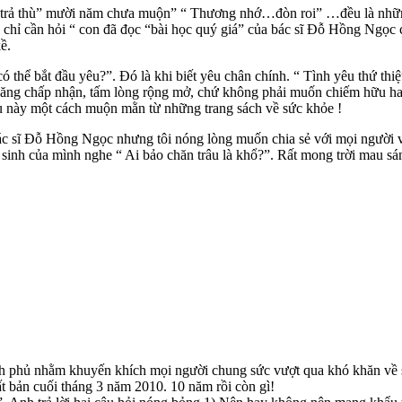
“trả thù” mười năm chưa muộn” “ Thương nhớ…đòn roi” …đều là những 
ôi chỉ cần hỏi “ con đã đọc “bài học quý giá” của bác sĩ Đỗ Hồng Ngọc c
ề.
có thể bắt đầu yêu?”. Đó là khi biết yêu chân chính. “ Tình yêu thứ thi
ả năng chấp nhận, tấm lòng rộng mở, chứ không phải muốn chiếm hữu hay
u này một cách muộn mằn từ những trang sách về sức khỏe !
c sĩ Đỗ Hồng Ngọc nhưng tôi nóng lòng muốn chia sẻ với mọi người về
c sinh của mình nghe “ Ai bảo chăn trâu là khổ?”. Rất mong trời mau 
ính phủ nhằm khuyến khích mọi người chung sức vượt qua khó khăn về s
 bản cuối tháng 3 năm 2010. 10 năm rồi còn gì!