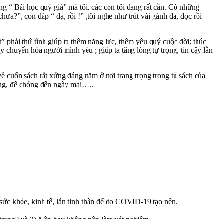
“ Bài học quý giá” mà tôi, các con tôi đang rất cần. Có những
hưa?”, con đáp “ dạ, rồi !” ,tôi nghe như trút vài gánh đá, đọc rồi
ệt” phải thứ tình giúp ta thêm năng lực, thêm yêu quý cuộc đời; thúc
 chuyển hóa người mình yêu ; giúp ta tăng lòng tự trọng, tin cậy lẫn
 cuốn sách rất xứng đáng nằm ở nơi trang trọng trong tủ sách của
sáng, để chóng đến ngày mai…..
ức khỏe, kinh tế, lẫn tinh thần để do COVID-19 tạo nên.