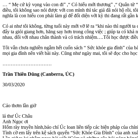
… “ Mẹ cứ kỳ vọng vào con đi” ,“ Có hiểu mới thương” ,“ Quân tử 
điều, tôi không sao nói được với con mình thì tác giả đã nói hộ rồi, t
nghĩa là con hiểu con phải làm gì để đối diện với kỳ thi đang rất gần k
Có ai như tôi không, từng tuổi này mới vỡ lẽ ra “khi nào thì người ta 
đẩy ta giỏi giang hơn, hăng say hơn trong công việc ; giúp ta có kh
nhau, đối với nhau chân thành và có trách nhiệm….Tôi học được điề
Tôi vẫn chưa nghiền ngẫm hết cuốn sách “ Sức khỏe gia đình” của bá
mọi gia đình nên viết bài này. Cũng như ngày mai, tôi sẽ đọc cho họ
…………………………
Trần Thiên Dũng (Canberra, ÚC)
30/03/2020
Cảo thơm lần giở
lá thư Úc Châu
Anh Ngọc ơi
Hổm rày truyền hình,báo chí Úc loan liên tiếp các biện pháp của ch
Tình cờ em lấy trên kệ sách quyển “Sức Khỏe Gia Đình” của anh xuất