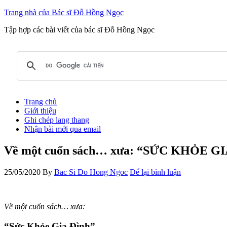
Trang nhà của Bác sĩ Đỗ Hồng Ngọc
Tập hợp các bài viết của bác sĩ Đỗ Hồng Ngọc
Trang chủ
Giới thiệu
Ghi chép lang thang
Nhận bài mới qua email
Về một cuốn sách… xưa: “SỨC KHỎE G
25/05/2020
By
Bac Si Do Hong Ngoc
Để lại bình luận
Về một cuốn sách… xưa:
“Sức Khỏe Gia Đình”