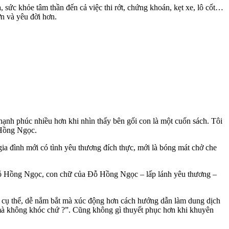
sức khỏe tâm thần đến cả việc thi rớt, chứng khoán, kẹt xe, lô cốt…
n và yêu đời hơn.
hạnh phúc nhiều hơn khi nhìn thấy bên gối con là một cuốn sách. Tôi
 Hồng Ngọc.
 gia đình mới có tình yêu thương đích thực, mới là bóng mát chở che
a Đỗ Hồng Ngọc, con chữ của Đỗ Hồng Ngọc – lấp lánh yêu thương –
cụ thể, dễ nắm bắt mà xúc động hơn cách hướng dẫn làm dung dịch
 mà không khóc chứ ?”. Cũng không gì thuyết phục hơn khi khuyên