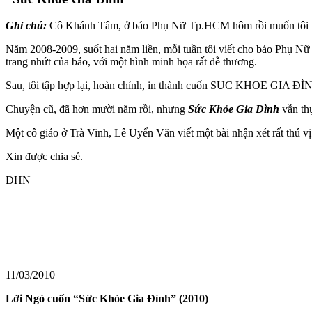
Ghi chú:
Cô Khánh Tâm, ở báo Phụ Nữ Tp.HCM hôm rồi muốn tôi kể l
Năm 2008-2009, suốt hai năm liền, mỗi tuần tôi viết cho báo Phụ
trang nhứt của báo, với một hình minh họa rất dễ thương.
Sau, tôi tập hợp lại, hoàn chỉnh, in thành cuốn SUC KHOE GIA ĐÌNH
Chuyện cũ, đã hơn mười năm rồi, nhưng
Sức Khỏe Gia Đình
vẫn thự
Một cô giáo ở Trà Vinh, Lê Uyển Văn viết một bài nhận xét rất thú 
Xin được chia sẻ.
ĐHN
11/03/2010
Lời Ngỏ cuốn “Sức Khỏe Gia Đình” (2010)