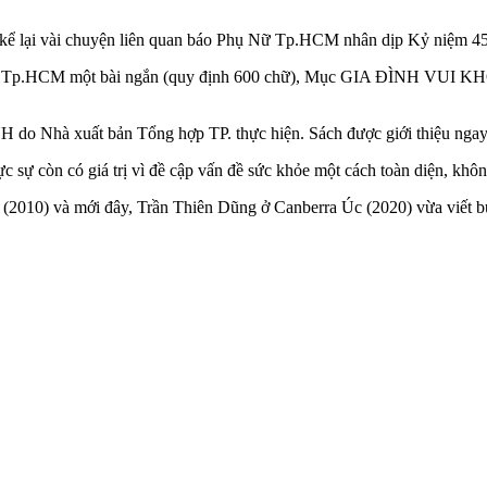
ại vài chuyện liên quan báo Phụ Nữ Tp.HCM nhân dịp Kỷ niệm 45 năm 
 Nữ Tp.HCM một bài ngắn (quy định 600 chữ), Mục GIA ĐÌNH VUI KHỎ
 do Nhà xuất bản Tổng hợp TP. thực hiện. Sách được giới thiệu ngay 
c sự còn có giá trị vì đề cập vấn đề sức khỏe một cách toàn diện, khôn
vị (2010) và mới đây, Trần Thiên Dũng ở Canberra Úc (2020) vừa viết 