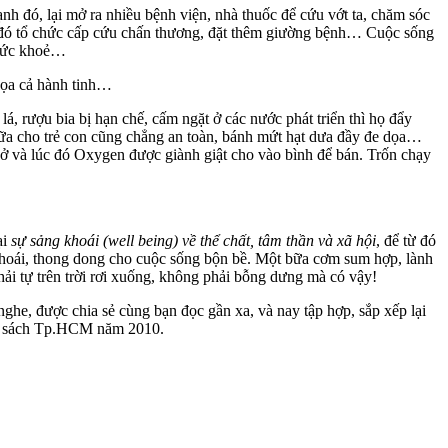
nh đó, lại mở ra nhiều bệnh viện, nhà thuốc để cứu vớt ta, chăm sóc
ạnh đó tổ chức cấp cứu chấn thương, đặt thêm giường bệnh… Cuộc sống
i sức khoẻ…
 dọa cả hành tinh…
á, rượu bia bị hạn chế, cấm ngặt ở các nước phát triển thì họ đẩy
, sữa cho trẻ con cũng chẳng an toàn, bánh mứt hạt dưa đầy đe dọa…
ở và lúc đó Oxygen được giành giật cho vào bình để bán. Trốn chạy
ại
sự sảng khoái (well being) về thể chất, tâm thần và xã hội
, để từ đó
khoái, thong dong cho cuộc sống bộn bề. Một bữa cơm sum hợp, lành
i tự trên trời rơi xuống, không phải bỗng dưng mà có vậy!
nghe, được chia sẻ cùng bạn đọc gần xa, và nay tập hợp, sắp xếp lại
Hội sách Tp.HCM năm 2010.