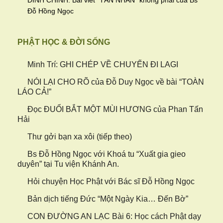
ĐÍNH CHÍNH: Bài viết "TÀN NHẪN" không phải của Bs
Đỗ Hồng Ngọc
PHẬT HỌC & ĐỜI SỐNG
Minh Trí: GHI CHÉP VỀ CHUYẾN ĐI LAGI
NÓI LẠI CHO RÕ của Đỗ Duy Ngọc về bài “TOÀN
LÁO CẢ!”
Đọc ĐUỔI BẮT MỘT MÙI HƯƠNG của Phan Tấn
Hải
Thư gởi bạn xa xôi (tiếp theo)
Bs Đỗ Hồng Ngọc với Khoá tu “Xuất gia gieo
duyên” tại Tu viện Khánh An.
Hỏi chuyện Học Phật với Bác sĩ Đỗ Hồng Ngọc
Bản dịch tiếng Đức “Một Ngày Kia… Đến Bờ”
CON ĐƯỜNG AN LẠC Bài 6: Học cách Phật dạy