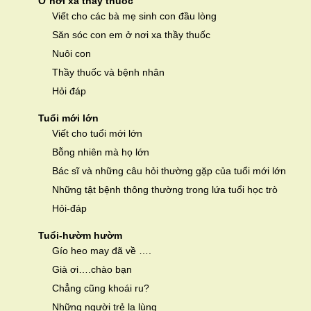
Ở nơi xa thầy thuốc
Viết cho các bà mẹ sinh con đầu lòng
Săn sóc con em ở nơi xa thầy thuốc
Nuôi con
Thầy thuốc và bệnh nhân
Hỏi đáp
Tuổi mới lớn
Viết cho tuổi mới lớn
Bỗng nhiên mà họ lớn
Bác sĩ và những câu hỏi thường gặp của tuổi mới lớn
Những tật bệnh thông thường trong lứa tuổi học trò
Hỏi-đáp
Tuổi-hườm hườm
Gío heo may đã về ….
Già ơi….chào bạn
Chẳng cũng khoái ru?
Những người trẻ lạ lùng