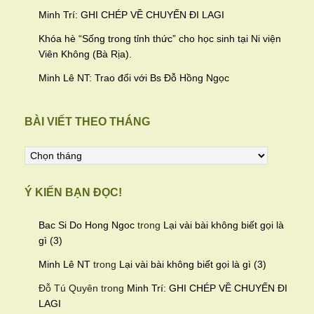
Minh Trí: GHI CHÉP VỀ CHUYẾN ĐI LAGI
Khóa hè “Sống trong tỉnh thức” cho học sinh tại Ni viện
Viên Không (Bà Rịa).
Minh Lê NT: Trao đổi với Bs Đỗ Hồng Ngọc
BÀI VIẾT THEO THÁNG
Bài
viết
theo
Ý KIẾN BẠN ĐỌC!
tháng
Bac Si Do Hong Ngoc
trong
Lại vài bài không biết gọi là
gì (3)
Minh Lê NT
trong
Lại vài bài không biết gọi là gì (3)
Đỗ Tú Quyên
trong
Minh Trí: GHI CHÉP VỀ CHUYẾN ĐI
LAGI