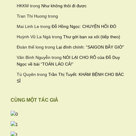
HKKM
trong
Như không thôi đi được
Tran Thi Huong
trong
Mai Linh Le
trong
Đỗ Hồng Ngọc: CHUYỆN HỒI ĐÓ
Huỳnh Vũ La Ngà
trong
Thư gởi bạn xa xôi (tiếp theo)
Đoàn thế long
trong
Lại đính chính: “SAIGON BÂY GIỜ”
Văn Bình Nguyễn
trong
NÓI LẠI CHO RÕ của Đỗ Duy
Ngọc về bài “TOÀN LÁO CẢ!”
Tú Quyên
trong
Trần Thị Tuyết: KHÁM BỆNH CHO BÁC
SĨ
CÙNG MỘT TÁC GIẢ