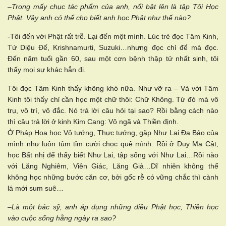
–
Trong mấy chục tác phẩm của anh, nổi bật lên là tập Tôi Học
Phật. Vậy anh có thể cho biết anh học Phật như thế nào?
-Tôi đến với Phật rất trễ. Lại đến một mình. Lúc trẻ đọc Tâm Kinh,
Tứ Diệu Đế, Krishnamurti, Suzuki…nhưng đọc chỉ để mà đọc.
Đến năm tuổi gần 60, sau một cơn bệnh thập tử nhất sinh, tôi
thấy mọi sự khác hẳn đi.
Tôi đọc Tâm Kinh thấy không khó nữa. Như vỡ ra – Và với Tâm
Kinh tôi thấy chỉ cần học một chữ thôi: Chữ Không. Từ đó mà vô
trụ, vô trí, vô đắc. Nó trả lời câu hỏi tại sao? Rồi bằng cách nào
thì câu trả lời ở kinh Kim Cang: Vô ngã và Thiền định.
Ở Pháp Hoa học Vô tướng, Thực tướng, gặp Như Lai Đa Bảo của
mình như luôn tủm tỉm cười chọc quê mình. Rồi ở Duy Ma Cật,
học Bất nhị để thấy biết Như Lai, tập sống với Như Lai…Rồi nào
với Lăng Nghiêm, Viên Giác, Lăng Già…Dĩ nhiên không thể
không học những bước căn cơ, bởi gốc rễ có vững chắc thì cành
lá mới sum suê…
–
Là một bác sỹ, anh áp dụng những điều Phật học, Thiền học
vào cuộc sống hằng ngày ra sao?