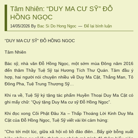
Tâm Nhiên: “DUY MA CƯ SỸ” ĐỖ
HỒNG NGỌC
14/05/2026
By
Bac Si Do Hong Ngoc
Để lại bình luận
“DUY MA CƯ SỸ” ĐỖ HỒNG NGỌC
Tâm Nhiên
Bác sỹ, nhà văn Đỗ Hồng Ngọc, một sớm mùa Đông năm 2016
đến thăm Thầy Tuệ Sỹ tại Hương Tích Thư Quán. Tâm đầu ý
hợp, hai người nói chuyện nhiều về Duy Ma Cật, Thắng Man, Tô
Đông Pha, Tuệ Trung Thượng Sỹ…
Khi ra về, Tuệ Sỹ ký tặng tác phẩm Huyền Thoại Duy Ma Cật có
ghi mấy chữ: “Quý tặng Duy Ma cư sỹ Đỗ Hồng Ngọc”.
Khi đọc xong Cõi Phật Đâu Xa – Thấp Thoáng Lời Kinh Duy Ma
Cật của Đỗ Hồng Ngọc, Tuệ Sỹ viết vài lời cảm hứng:
“Cho tới một lúc, giữa xã hội xô bồ đảo điên…Bấy giờ bỗng xuất