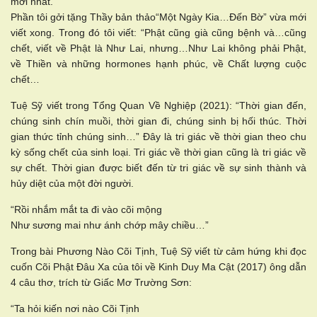
mới nhất.
Phần tôi gởi tặng Thầy bản thảo“Một Ngày Kia…Đến Bờ” vừa mới
viết xong. Trong đó tôi viết: “Phật cũng già cũng bệnh và…cũng
chết, viết về Phật là Như Lai, nhưng…Như Lai không phải Phật,
về Thiền và những hormones hạnh phúc, về Chất lượng cuộc
chết…
Tuệ Sỹ viết trong Tổng Quan Về Nghiệp (2021): “Thời gian đến,
chúng sinh chín muồi, thời gian đi, chúng sinh bị hối thúc. Thời
gian thức tỉnh chúng sinh…” Đây là tri giác về thời gian theo chu
kỳ sống chết của sinh loại. Tri giác về thời gian cũng là tri giác về
sự chết. Thời gian được biết đến từ tri giác về sự sinh thành và
hủy diệt của một đời người.
“Rồi nhắm mắt ta đi vào cõi mộng
Như sương mai như ánh chớp mây chiều…”
Trong bài Phương Nào Cõi Tịnh, Tuệ Sỹ viết từ cảm hứng khi đọc
cuốn Cõi Phật Đâu Xa của tôi về Kinh Duy Ma Cật (2017) ông dẫn
4 câu thơ, trích từ Giấc Mơ Trường Sơn:
“Ta hỏi kiến nơi nào Cõi Tịnh