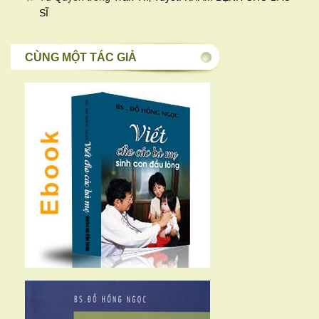
SĨ
CÙNG MỘT TÁC GIẢ