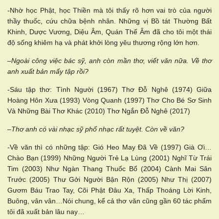
-Nhờ học Phật, học Thiền mà tôi thấy rõ hơn vai trò của người
thầy thuốc, cứu chữa bệnh nhân. Những vị Bồ tát Thường Bất
Khinh, Dược Vương, Diệu Âm, Quán Thế Âm đã cho tôi một thái
độ sống khiêm hạ và phát khởi lòng yêu thương rộng lớn hơn.
–
Ngoài công việc bác sỹ, anh còn mần thơ, viết văn nữa. Về thơ
anh xuất bản mấy tập rồi?
-Sáu tập thơ: Tình Người (1967) Thơ Đỗ Nghê (1974) Giữa
Hoàng Hôn Xưa (1993) Vòng Quanh (1997) Thơ Cho Bé Sơ Sinh
Và Những Bài Thơ Khác (2010) Thơ Ngắn Đỗ Nghê (2017)
–
Thơ anh có vài nhạc sỹ phổ nhạc rất tuyệt. Còn về văn?
-Về văn thì có những tập: Gió Heo May Đã Về (1997) Già Ơi…
Chào Bạn (1999) Những Người Trẻ Lạ Lùng (2001) Nghĩ Từ Trái
Tim (2003) Như Ngàn Thang Thuốc Bổ (2004) Cành Mai Sân
Trước (2005) Thư Gởi Người Bận Rộn (2005) Như Thị (2007)
Gươm Báu Trao Tay, Cõi Phật Đâu Xa, Thấp Thoáng Lời Kinh,
Buông, vân vân…Nói chung, kể cả thơ văn cũng gần 60 tác phẩm
tôi đã xuất bản lâu nay…