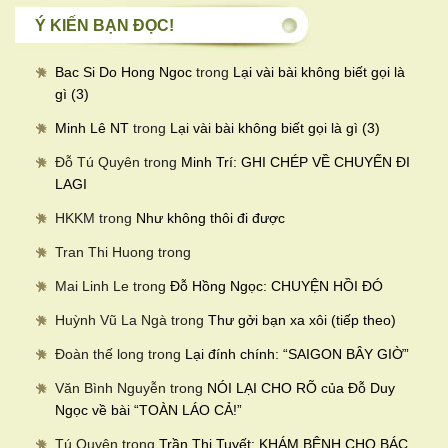
theo
Ý KIẾN BẠN ĐỌC!
tháng
Bac Si Do Hong Ngoc
trong
Lại vài bài không biết gọi là
gì (3)
Minh Lê NT
trong
Lại vài bài không biết gọi là gì (3)
Đỗ Tú Quyên
trong
Minh Trí: GHI CHÉP VỀ CHUYẾN ĐI
LAGI
HKKM
trong
Như không thôi đi được
Tran Thi Huong
trong
Mai Linh Le
trong
Đỗ Hồng Ngọc: CHUYỆN HỒI ĐÓ
Huỳnh Vũ La Ngà
trong
Thư gởi bạn xa xôi (tiếp theo)
Đoàn thế long
trong
Lại đính chính: “SAIGON BÂY GIỜ”
Văn Bình Nguyễn
trong
NÓI LẠI CHO RÕ của Đỗ Duy
Ngọc về bài “TOÀN LÁO CẢ!”
Tú Quyên
trong
Trần Thị Tuyết: KHÁM BỆNH CHO BÁC