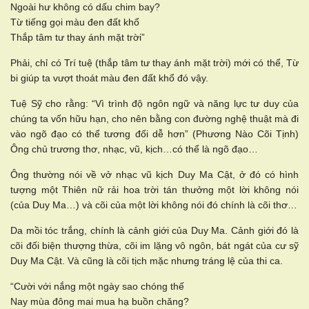
Ngoài hư không có dấu chim bay?
Từ tiếng gọi màu đen đất khổ
Thắp tâm tư thay ánh mặt trời”
Phải, chỉ có Trí tuệ (thắp tâm tư thay ánh mặt trời) mới có thể, Từ
bi giúp ta vượt thoát màu đen đất khổ đó vậy.
Tuệ Sỹ cho rằng: “Vì trình độ ngôn ngữ và năng lực tư duy của
chúng ta vốn hữu hạn, cho nên bằng con đường nghệ thuật mà đi
vào ngõ đạo có thể tương đối dễ hơn” (Phương Nào Cõi Tịnh)
Ông chủ trương thơ, nhạc, vũ, kịch…có thể là ngõ đạo…
Ông thường nói về vở nhạc vũ kịch Duy Ma Cật, ở đó có hình
tượng một Thiên nữ rải hoa trời tán thưởng một lời không nói
(của Duy Ma…) và cõi của một lời không nói đó chính là cõi thơ…
Da mồi tóc trắng, chính là cảnh giới của Duy Ma. Cảnh giới đó là
cõi đối biện thượng thừa, cõi im lặng vô ngôn, bát ngát của cư sỹ
Duy Ma Cật. Và cũng là cõi tịch mặc nhưng tráng lệ của thi ca.
“Cười với nắng một ngày sao chóng thế
Nay mùa đông mai mua hạ buồn chăng?