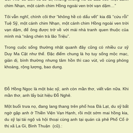
chim Nhạn, một cánh chim Hồng ngoài ven trời vạn dặm…”
Tôi vẫn nghĩ, chính cõi thơ “không hề có dấu vết” kia đã “cứu rỗi”
Tuệ Sỹ, một cánh chim Nhạn, một cánh chim Hồng ngoài ven trời
vạn dặm, để ông được trở về với mái nhà tranh quen thuộc của
mình mà “nâng chén trà lão Triệu”.
Trong cuộc sống thường nhật quanh đây cũng có nhiều cư sỹ
Duy Ma Cật như thế. Đặc điểm chung là họ tuy sống mộc mạc,
giản dị, bình thường nhưng tâm hồn thì cao vút, vô cùng phóng
khoáng, rộng lượng, bao dung.
Đỗ Hồng Ngọc là một bác sỹ, anh còn mần thơ, viết văn nữa. Khi
mần thơ, anh lấy bút hiệu Đỗ Nghê.
Một buổi trưa nọ, đang lang thang trên phố hoa Đà Lạt, du sỹ bất
ngờ gặp anh ở Thiền Viện Vạn Hạnh, rồi một sớm mai hồng kia,
du sỹ lại tái ngộ và hội thoại cùng anh tại quán cà phê Phố Cổ ở
thị xã La Gi, Bình Thuận (cũ).: