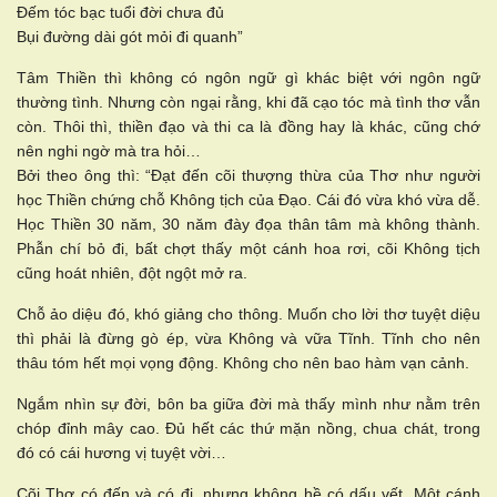
Đếm tóc bạc tuổi đời chưa đủ
Bụi đường dài gót mỏi đi quanh”
Tâm Thiền thì không có ngôn ngữ gì khác biệt với ngôn ngữ
thường tình. Nhưng còn ngại rằng, khi đã cạo tóc mà tình thơ vẫn
còn. Thôi thì, thiền đạo và thi ca là đồng hay là khác, cũng chớ
nên nghi ngờ mà tra hỏi…
Bởi theo ông thì: “Đạt đến cõi thượng thừa của Thơ như người
học Thiền chứng chỗ Không tịch của Đạo. Cái đó vừa khó vừa dễ.
Học Thiền 30 năm, 30 năm đày đọa thân tâm mà không thành.
Phẫn chí bỏ đi, bất chợt thấy một cánh hoa rơi, cõi Không tịch
cũng hoát nhiên, đột ngột mở ra.
Chỗ ảo diệu đó, khó giảng cho thông. Muốn cho lời thơ tuyệt diệu
thì phải là đừng gò ép, vừa Không và vữa Tĩnh. Tĩnh cho nên
thâu tóm hết mọi vọng động. Không cho nên bao hàm vạn cảnh.
Ngắm nhìn sự đời, bôn ba giữa đời mà thấy mình như nằm trên
chóp đỉnh mây cao. Đủ hết các thứ mặn nồng, chua chát, trong
đó có cái hương vị tuyệt vời…
Cõi Thơ có đến và có đi, nhưng không hề có dấu vết. Một cánh