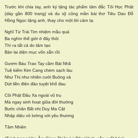
Trước khi chia tay, anh ký tặng tác phẩm tâm đắc Tôi Học Phật
(dày gần 800 trang) và du sỹ cũng mần bài thơ Tiêu Dao Đỗ
Hồng Ngọc tặng anh, thay cho một lời cảm tạ:
Nghĩ Từ Trái Tim nhiệm mầu quá
Ba nghìn thế giới ở đây thôi
Thì ra tất cả do tâm tạo
Bản lai diện mục vốn sẵn rồi
Gươm Báu Trao Tay cầm Bát Nhã
Tuệ kiếm Kim Cang chém sạch làu
Như Thị như nhiên cười Buông xả
Dứt liền điên đảo tuyệt khổ đau
Cõi Phật Đâu Xa ngoài vũ trụ
Mà ngay sinh hoạt giữa đời thường
Bước chân Bất nhị Duy Ma Cật
Nhập diệu vô lường với yêu thương
Tâm Nhiên