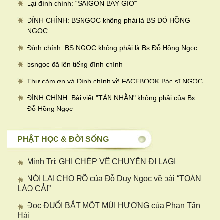
Lại đính chính: “SAIGON BÂY GIỜ”
ĐÍNH CHÍNH: BSNGOC không phải là BS ĐỖ HỒNG
NGỌC
Đính chính: BS NGỌC không phải là Bs Đỗ Hồng Ngọc
bsngoc đã lên tiếng đính chính
Thư cảm ơn và Đính chính về FACEBOOK Bác sĩ NGỌC
ĐÍNH CHÍNH: Bài viết "TÀN NHẪN" không phải của Bs
Đỗ Hồng Ngọc
PHẬT HỌC & ĐỜI SỐNG
Minh Trí: GHI CHÉP VỀ CHUYẾN ĐI LAGI
NÓI LẠI CHO RÕ của Đỗ Duy Ngọc về bài “TOÀN
LÁO CẢ!”
Đọc ĐUỔI BẮT MỘT MÙI HƯƠNG của Phan Tấn
Hải