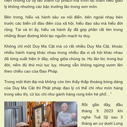
hiện những cư sỹ lão thành cự phách mà trình độ thâm hiểu giáo
lý không nhường các bậc trưởng lão trong sơn môn.
Bên trong, hiểu và hành sâu xa nội điển, bên ngoài nhạy bén
trước các biến cố đảo điên của xã hội, hiểu đạo sâu mà hiểu đời
rộng. Tài và trí ấy, hiểu và hành ấy đã góp phần rất lớn trong
những đoạn đường khỏi lạc nguồn mạch tư duy.
Không chỉ một Duy Ma Cật mà có rất nhiều Duy Ma Cật, khoác
nhiều hành trạng khác nhau trong nhiều địa vị xã hội khác nhau
đã từng xuất hiện ở đây, sống giữa chúng ta. Họ lăn lóc trong bụi
đời, nếm đủ thứ mùi tục lụy, nhưng vẫn không ngừng vươn lên
theo chiều cao của Đạo Pháp.
Trong một thời đại mà không còn tìm thấy thấp thoáng bóng dáng
của Duy Ma Cật thì Phật pháp đạo lý có thể chỉ như món hàng
trong siêu thị, có lúc chỉ như gánh hàng rong trên hè phố…”
Rồi gần đây, đầu
tháng 9. 2023 khi
nghe Tuệ Sỹ sau 3
tháng an cư dưới Long