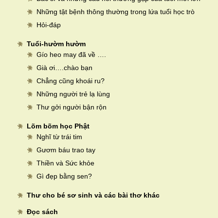
Những tật bệnh thông thường trong lứa tuổi học trò
Hỏi-đáp
Tuổi-hườm hườm
Gío heo may đã về ….
Già ơi….chào bạn
Chẳng cũng khoái ru?
Những người trẻ lạ lùng
Thư gởi người bận rộn
Lõm bõm học Phật
Nghĩ từ trái tim
Gươm báu trao tay
Thiền và Sức khỏe
Gì đẹp bằng sen?
Thư cho bé sơ sinh và các bài thơ khác
Đọc sách