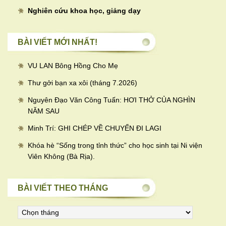
Nghiên cứu khoa học, giảng dạy
BÀI VIẾT MỚI NHẤT!
VU LAN Bông Hồng Cho Mẹ
Thư gởi bạn xa xôi (tháng 7.2026)
Nguyên Đạo Văn Công Tuấn: HƠI THỞ CỦA NGHÌN
NĂM SAU
Minh Trí: GHI CHÉP VỀ CHUYẾN ĐI LAGI
Khóa hè “Sống trong tỉnh thức” cho học sinh tại Ni viện
Viên Không (Bà Rịa).
BÀI VIẾT THEO THÁNG
Bài
viết