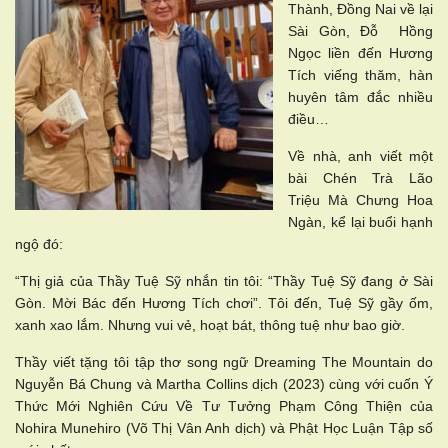
Thành, Đồng Nai về lại
Sài Gòn, Đỗ Hồng
Ngọc liền đến Hương
Tích viếng thăm, hàn
huyên tâm đắc nhiều
điều…
Về nhà, anh viết một
bài Chén Trà Lão
Triệu Mà Chưng Hoa
Ngàn, kể lại buổi hạnh
ngộ đó:
“Thị giả của Thầy Tuệ Sỹ nhắn tin tôi: “Thầy Tuệ Sỹ đang ở Sài
Gòn. Mời Bác đến Hương Tích chơi”. Tôi đến, Tuệ Sỹ gầy ốm,
xanh xao lắm. Nhưng vui vẻ, hoạt bát, thông tuệ như bao giờ.
Thầy viết tặng tôi tập thơ song ngữ Dreaming The Mountain do
Nguyễn Bá Chung và Martha Collins dịch (2023) cùng với cuốn Ý
Thức Mới Nghiên Cứu Về Tư Tưởng Phạm Công Thiện của
Nohira Munehiro (Võ Thị Vân Anh dịch) và Phật Học Luận Tập số