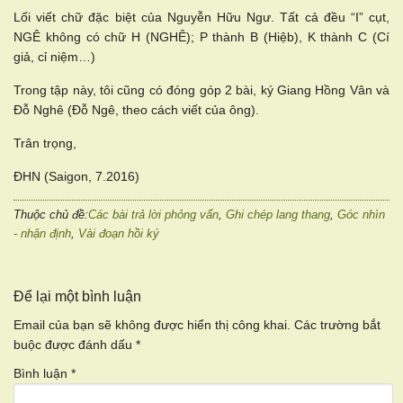
Lối viết chữ đặc biệt của Nguyễn Hữu Ngư. Tất cả đều “I” cụt,
NGÊ không có chữ H (NGHÊ); P thành B (Hiệb), K thành C (Cí
giả, cỉ niệm…)
Trong tập này, tôi cũng có đóng góp 2 bài, ký Giang Hồng Vân và
Đỗ Nghê (Đỗ Ngê, theo cách viết của ông).
Trân trọng,
ĐHN (Saigon, 7.2016)
Thuộc chủ đề:
Các bài trả lời phỏng vấn
,
Ghi chép lang thang
,
Góc nhìn
- nhận định
,
Vài đoạn hồi ký
Để lại một bình luận
Email của bạn sẽ không được hiển thị công khai.
Các trường bắt
buộc được đánh dấu
*
Bình luận
*