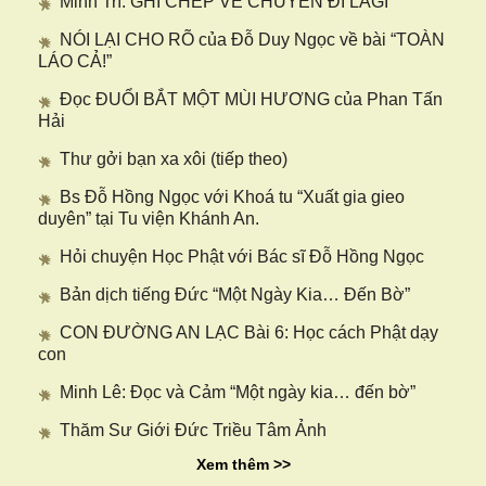
Minh Trí: GHI CHÉP VỀ CHUYẾN ĐI LAGI
NÓI LẠI CHO RÕ của Đỗ Duy Ngọc về bài “TOÀN
LÁO CẢ!”
Đọc ĐUỔI BẮT MỘT MÙI HƯƠNG của Phan Tấn
Hải
Thư gởi bạn xa xôi (tiếp theo)
Bs Đỗ Hồng Ngọc với Khoá tu “Xuất gia gieo
duyên” tại Tu viện Khánh An.
Hỏi chuyện Học Phật với Bác sĩ Đỗ Hồng Ngọc
Bản dịch tiếng Đức “Một Ngày Kia… Đến Bờ”
CON ĐƯỜNG AN LẠC Bài 6: Học cách Phật dạy
con
Minh Lê: Đọc và Cảm “Một ngày kia… đến bờ”
Thăm Sư Giới Đức Triều Tâm Ảnh
Xem thêm >>