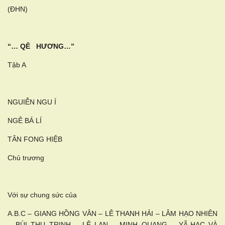
(ĐHN)
“… QÊ HƯƠNG…”
Tậb A
NGUIỄN NGU Í
NGÊ BÁ LÍ
TÂN FONG HIỆB
Chủ trương
Với sự chung sức của
A.B.C – GIANG HỒNG VÂN – LÊ THANH HẢI – LÂM HẠO NHIÊN
– BÙI THU TRINH – LÊ LAN – MINH QUANG – YÃ-HẠC VÀ