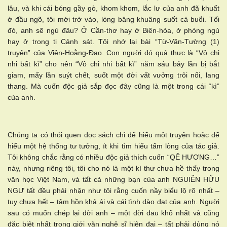
lâu, và khi cái bóng gầy gò, khom khom, lắc lư của anh đã khuất
ở đầu ngõ, tôi mới trở vào, lòng bâng khuâng suốt cả buổi. Tối
đó, anh sẽ ngủ đâu? Ở Cần-thơ hay ở Biên-hòa, ở phòng ngủ
hay ở trong ti Cảnh sát. Tôi nhớ lại bài “Từ-Văn-Tường (1)
truyện” của Viên-Hoằng-Đạo. Con người đó quả thực là “Vô chi
nhi bất kì” cho nên “Vô chi nhi bất kì” năm sáu bảy lần bị bắt
giam, mấy lần suýt chết, suốt một đời vất vưởng trôi nổi, lang
thang. Mà cuốn độc giả sắp đọc đây cũng là một trong cái “kì”
của anh.
Chúng ta có thói quen đọc sách chỉ để hiểu một truyện hoặc để
hiểu một hệ thống tư tưởng, ít khi tìm hiểu tấm lòng của tác giả.
Tôi không chắc rằng có nhiều độc giả thích cuốn “QÊ HƯƠNG…”
này, nhưng riêng tôi, tôi cho nó là một kì thư chưa hề thấy trong
văn học Việt Nam, và tất cả những bạn của anh NGUIỄN HỮU
NGƯ tất đều phải nhận như tôi rằng cuốn nầy biểu lộ rõ nhất –
tuy chưa hết – tâm hồn khả ái và cái tình dào dạt của anh. Người
sau có muốn chép lại đời anh – một đời đau khổ nhất và cũng
đặc biệt nhất trong giới văn nghệ sĩ hiện đại – tất phải dùng nó