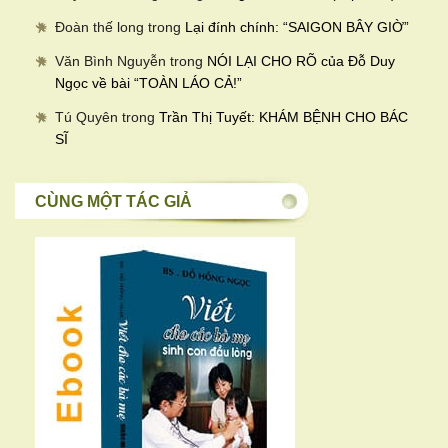
Đoàn thế long
trong
Lại đính chính: “SAIGON BÂY GIỜ”
Văn Bình Nguyễn
trong
NÓI LẠI CHO RÕ của Đỗ Duy
Ngọc về bài “TOÀN LÁO CẢ!”
Tú Quyên
trong
Trần Thị Tuyết: KHÁM BỆNH CHO BÁC
SĨ
CÙNG MỘT TÁC GIẢ