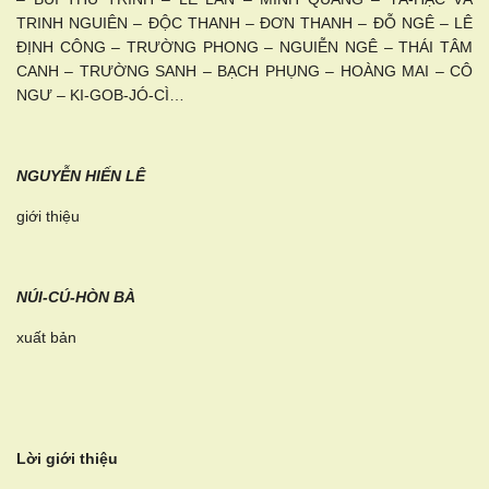
TRINH NGUIÊN – ĐỘC THANH – ĐƠN THANH – ĐỖ NGÊ – LÊ
ĐỊNH CÔNG – TRƯỜNG PHONG – NGUIỄN NGÊ – THÁI TÂM
CANH – TRƯỜNG SANH – BẠCH PHỤNG – HOÀNG MAI – CÔ
NGƯ – KI-GOB-JÓ-CÌ…
NGUYỄN HIẾN LÊ
giới thiệu
NÚI-CÚ-HÒN BÀ
xuất bản
Lời giới thiệu