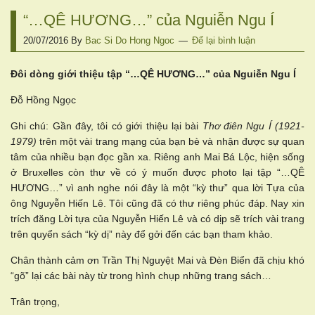
“…QÊ HƯƠNG…” của Nguiễn Ngu Í
20/07/2016
By
Bac Si Do Hong Ngoc
Để lại bình luận
Đôi dòng giới thiệu tập “…QÊ HƯƠNG…” của Nguiễn Ngu Í
Đỗ Hồng Ngọc
Ghi chú: Gần đây, tôi có giới thiệu lại bài
Thơ điên Ngu Í (1921-
1979)
trên một vài trang mạng của bạn bè và nhận được sự quan
tâm của nhiều bạn đọc gần xa. Riêng anh Mai Bá Lộc, hiện sống
ở Bruxelles còn thư về có ý muốn được photo lại tập “…QÊ
HƯƠNG…” vì anh nghe nói đây là một “kỳ thư” qua lời Tựa của
ông Nguyễn Hiến Lê. Tôi cũng đã có thư riêng phúc đáp. Nay xin
trích đăng Lời tựa của Nguyễn Hiến Lê và có dịp sẽ trích vài trang
trên quyển sách “kỳ dị” này để gởi đến các bạn tham khảo.
Chân thành cảm ơn Trần Thị Nguyệt Mai và Đèn Biển đã chịu khó
“gõ” lại các bài này từ trong hình chụp những trang sách…
Trân trọng,