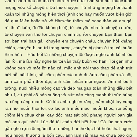
Cảnh-sát ở đâu đó thả ra hôm trước nữa. Anh vừa hút thuốc luôn
miệng vừa kể chuyện. Đủ thứ chuyện. Từ những mộng hồi thanh
xuân tới những mộng hiện thời (anh cho hay muốn vượt biên giới
để qua Miên hoặc trở về Hàm-tân thăm mộ song thân và em gái
rồi thì đi luôn, đi đâu không biết), từ chuyện nhà tới chuyện nước,
từ chuyện văn thơ tới chuyện chính trị, rồi chuyện bạn thân, bạn
sơ, bạn trai bạn gái, chuyện em chuyện cháu, chuyện hồi kháng
chiến, chuyện bị an trí trong bưng, chuyện bị giam ở trại cải huấn
Biên-hòa… Hầu hết là những chuyện tôi được nghe anh kể nhiều
lần rồi, mà lần nầy nghe lại tôi vẫn thấy buồn vô hạn. Tôi gần như
không xen vô một lời nào cả, mặc anh nói thao thao để anh trút
bớt nỗi bất bình, nỗi căm phẫn của anh đi. Anh căm phẫn xã hội,
anh căm phẫn thời đại, anh căm phẫn mọi người. Anh nhiều lí
tưởng, nuôi nhiều mộng cao và đẹp mà gặp toàn những điều bất
như í, cứ phải cố nén xuống và sức nén càng mạnh thì sức bùng
ra cũng càng mạnh. Có lúc anh nghiến răng, nắm chặt tay vung
ra như muốn thoi tôi, có lúc anh mếu máo muốn khóc, rồi bỗng
chồm lên chua chát, cay độc mạt sát phũ phàng người bạn già
mà anh quí nhất. Lúc đó tôi chán đời biết bao! Có lúc anh cười
gằn ghê rợn rồi ngâm thơ, những bài thơ lục bát hoặc thất ngôn,
ngũ ngôn, thường là bốn câu, anh làm rất mau và chưa bao giờ