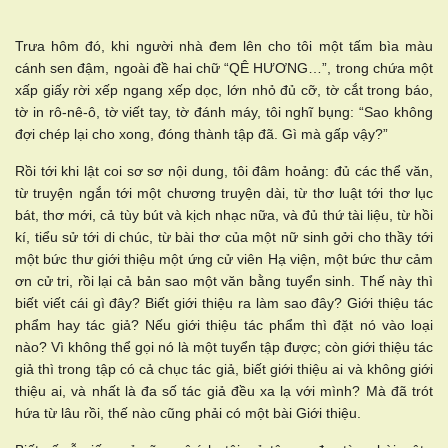
Trưa hôm đó, khi người nhà đem lên cho tôi một tấm bìa màu
cánh sen đậm, ngoài đề hai chữ “QÊ HƯƠNG…”, trong chứa một
xấp giấy rời xếp ngang xếp dọc, lớn nhỏ đủ cỡ, tờ cắt trong báo,
tờ in rô-nê-ô, tờ viết tay, tờ đánh máy, tôi nghĩ bụng: “Sao không
đợi chép lại cho xong, đóng thành tập đã. Gì mà gấp vậy?”
Rồi tới khi lật coi sơ sơ nội dung, tôi đâm hoảng: đủ các thể văn,
từ truyện ngắn tới một chương truyện dài, từ thơ luật tới thơ lục
bát, thơ mới, cả tùy bút và kịch nhạc nữa, và đủ thứ tài liệu, từ hồi
kí, tiểu sử tới di chúc, từ bài thơ của một nữ sinh gởi cho thầy tới
một bức thư giới thiệu một ứng cử viên Hạ viện, một bức thư cảm
ơn cử tri, rồi lại cả bản sao một văn bằng tuyển sinh. Thế này thì
biết viết cái gì đây? Biết giới thiệu ra làm sao đây? Giới thiệu tác
phẩm hay tác giả? Nếu giới thiệu tác phẩm thì đặt nó vào loại
nào? Vì không thể gọi nó là một tuyển tập được; còn giới thiệu tác
giả thì trong tập có cả chục tác giả, biết giới thiệu ai và không giới
thiệu ai, và nhất là đa số tác giả đều xa lạ với mình? Mà đã trót
hứa từ lâu rồi, thế nào cũng phải có một bài Giới thiệu.