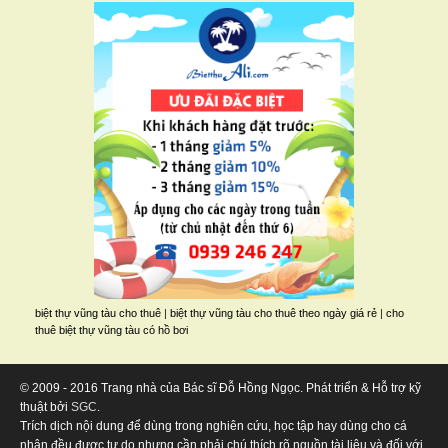
biệt thự vũng tàu cho thuê
|
biệt thự vũng tàu cho thuê theo ngày giá rẻ
|
cho
thuê biệt thự vũng tàu có hồ bơi
© 2009 - 2016 Trang nhà của Bác sĩ Đỗ Hồng Ngọc. Phát triển & Hỗ trợ kỹ
thuật bởi
SGC
.
Trích dịch nội dung để dùng trong nghiên cứu, học tập hay dùng cho cá
nhân đều được tự do nhưng cần phải chú thích rõ nguồn tài liệu và đối với