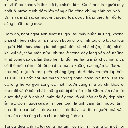
in, vì lẽ nó khác với thơ thế tục nhiều lắm. Có lẽ anh là người duy
nhất ở nước mình dám lớn tiếng giữa công chúng chửi họ Ngô –
Đình và mạt sát cả một vị thượng tọa được hằng triệu tín đồ tôn
sùng nhất trong nước.
Hôm đó, ngồi nghe anh suốt hai giờ, tôi thấy buồn lạ lùng, không
phải chỉ buồn cho anh, mà còn buồn cho chính tôi, cho tất cả loài
người. Hết thảy chúng ta, bề ngoài đều rất nhã nhặn, lễ độ, nhiều
khi vui vẻ, thỏa mãn nữa, nhưng ở trong đáy lòng vẫn có những
khát vọng cao cả lẫn thấp hèn bị dồn ép hằng mấy chục năm, và
có thể một sớm một tối phát ra mà ra không sao ngăn lại được. I
như một mặt hồ trong trẻo phẳng lặng, dưới đáy có một lớp bùn
sâu lâu lâu bốc hơi lên thành những bong bóng lớn nhỏ làm sôi
cả lòng hồ và gợn sóng cả mặt hồ. Ai cũng như ai, chỉ khác ở
mức độ và ở bản chất những cái bị dồn ép thôi. Chưa lần nào tôi
được thấy rõ ở anh cái mức độ ấy cao và cái bản chất ấy đẹp như
lần ấy. Con người của anh hoàn toàn là tình cảm: tình nước, tình
nhà, tình bạn bè, tình vợ con, tình thầy trò, tình người; mà văn
thơ của anh cũng chan chứa những tình đó.
Tôi đã đưa anh ra tới cổng mà anh còn bịn rịn đứng lại một hồi