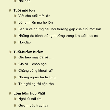
Hỏi đáp
Tuổi mới lớn
Viết cho tuổi mới lớn
Bỗng nhiên mà họ lớn
Bác sĩ và những câu hỏi thường gặp của tuổi mới lớn
Những tật bệnh thông thường trong lứa tuổi học trò
Hỏi-đáp
Tuổi-hườm hườm
Gío heo may đã về ….
Già ơi….chào bạn
Chẳng cũng khoái ru?
Những người trẻ lạ lùng
Thư gởi người bận rộn
Lõm bõm học Phật
Nghĩ từ trái tim
Gươm báu trao tay