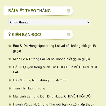
BÀI VIẾT THEO THÁNG
Bài
viết
theo
Ý KIẾN BẠN ĐỌC!
tháng
Bac Si Do Hong Ngoc
trong
Lại vài bài không biết gọi là
gì (3)
Minh Lê NT
trong
Lại vài bài không biết gọi là gì (3)
Đỗ Tú Quyên
trong
Minh Trí: GHI CHÉP VỀ CHUYẾN ĐI
LAGI
HKKM
trong
Như không thôi đi được
Tran Thi Huong
trong
Mai Linh Le
trong
Đỗ Hồng Ngọc: CHUYỆN HỒI ĐÓ
Huỳnh Vũ La Ngà
trong
Thư gởi bạn xa xôi (tiếp theo)