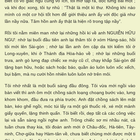
Biết cố vỗ giấc ngủ cũng vô ích, tôi mở tập ra, đọc từng bài một ;
và khi đọc xong, tôi tự nhủ : “Thật là một kì thư. Không khi nào
mình có một cơ hội tốt hơn để giới thiệu anh ấy với độc giả như
lần nầy nữa. Tâm hồn anh ấy thật là hiện rõ trong tập nầy”.
Rồi tôi nằm miên man nhớ lại những hồi kí về anh NGUIỄN HỮU
NGƯ: nhớ lại buổi đầu tiên anh lại thăm tôi ở xóm Hàng-sáo, hồi
tôi mới lên Sài-gòn ; nhớ lại lần anh ôm cặp da tới kiếm tôi ở
Long-xuyên, khi ở Thánh địa Hòa-hảo về ; nhớ lại những buổi
trưa, anh gò lưng đạp chiếc xe máy cũ cĩ, chạy khắp Sài-gòn để
tặng bạn hữu, hoặc sách hoặc báo, quần áo luôn luôn xốc xếch,
bụi bặm, mà nụ cười hồn nhiên luôn luôn nở trên môi.
Tôi nhớ nhất là một buổi sáng đầu đông. Tôi vừa mới ngồi vào
bàn viết thì anh ôm một chồng sách loạng choạng bước vào, lưng
khom khom, đầu đưa ra phía trước. Anh đặt chồng sách lên mặt
bàn, kéo ghế ngồi, móc túi lấy ra một gói thuốc rê, xé một mảnh
giấy quyến, lặng thinh quấn. Tôi biết rồi, dẹp tất cả các công việc
lại và sẵn sàng ngồi nghe anh. Trông chiếc sơ mi nhầu nát, cả
tuần chưa thay kia, tôi đoán anh mới ở Châu-đốc, Hà-tiên, Tây-
ninh, Chợ-giữa hay Hàm-tân về, chưa biết chừng mới được một ti