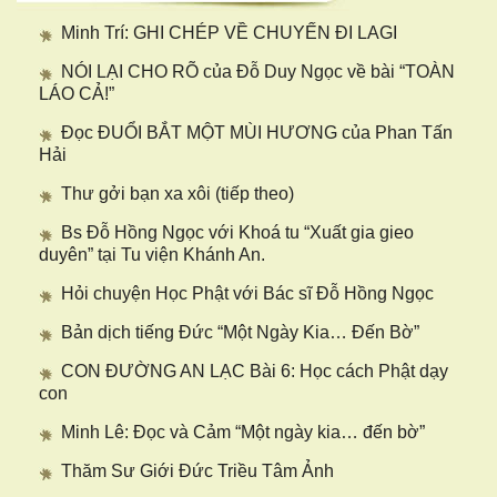
Minh Trí: GHI CHÉP VỀ CHUYẾN ĐI LAGI
NÓI LẠI CHO RÕ của Đỗ Duy Ngọc về bài “TOÀN
LÁO CẢ!”
Đọc ĐUỔI BẮT MỘT MÙI HƯƠNG của Phan Tấn
Hải
Thư gởi bạn xa xôi (tiếp theo)
Bs Đỗ Hồng Ngọc với Khoá tu “Xuất gia gieo
duyên” tại Tu viện Khánh An.
Hỏi chuyện Học Phật với Bác sĩ Đỗ Hồng Ngọc
Bản dịch tiếng Đức “Một Ngày Kia… Đến Bờ”
CON ĐƯỜNG AN LẠC Bài 6: Học cách Phật dạy
con
Minh Lê: Đọc và Cảm “Một ngày kia… đến bờ”
Thăm Sư Giới Đức Triều Tâm Ảnh