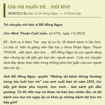
Già mà muốn trẻ…mới khó!
08/06/2013
By
Bac Si Do Hong Ngoc
10 Bình luận
Trò chuyện với bác sĩ Đỗ Hồng Ngọc
(Báo
Bình Thuận Cuối tuần,
số 4731, ngày 7.6.2013)
BT- Sinh ra ở Hàm Tân nay là La Gi, rồi thành danh ở Sài Gòn.
Là bác sĩ, hiện là giảng viên Đại học y khoa Phạm Ngọc Thạch
TP.HCM, viết sách, làm thơ, … Đỗ Hồng Ngọc là con người tiếng
tăm nhưng lại rất gần gũi bạn bè, người quen. Cuộc trò chuyện
dưới đây được thực hiện trong những phút thư giãn của con người
bận rộn ấy…
Anh Đỗ Hồng Ngọc, quyển “Những tật bệnh thông thường
trong lứa tuổi học trò” của anh xuất bản từ năm 1972, lúc
bấy giờ được phụ huynh, học sinh… làm sách gối đầu
giường. Từ đó đến nay nó được tái bản bao nhiêu lần, và tật
bệnh của học trò ngày ấy có khác gì những bệnh tật học trò
bây giờ?