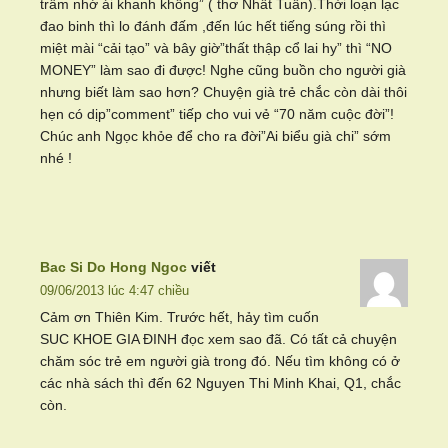
trẫm nhớ ái khanh không” ( thơ Nhất Tuấn).Thời loạn lạc
đao binh thì lo đánh đấm ,đến lúc hết tiếng súng rồi thì
miệt mài “cải tạo” và bây giờ”thất thập cổ lai hy” thì “NO
MONEY” làm sao đi được! Nghe cũng buồn cho người già
nhưng biết làm sao hơn? Chuyện già trẻ chắc còn dài thôi
hẹn có dịp”comment” tiếp cho vui vẻ “70 năm cuộc đời”!
Chúc anh Ngọc khỏe để cho ra đời”Ai biểu già chi” sớm
nhé !
Bac Si Do Hong Ngoc
viết
09/06/2013 lúc 4:47 chiều
Cảm ơn Thiên Kim. Trước hết, hảy tìm cuốn
SUC KHOE GIA ĐINH đọc xem sao đã. Có tất cả chuyện
chăm sóc trẻ em người già trong đó. Nếu tìm không có ở
các nhà sách thì đến 62 Nguyen Thi Minh Khai, Q1, chắc
còn.