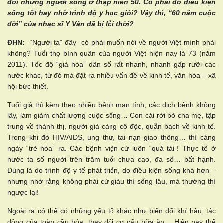
đôi những người sống ở thập niên 50. Có phải do điều kiện
sống tốt hay nhờ trình độ y học giỏi? Vậy thì, “60 năm cuộc
đời” của nhạc sĩ Y Vân đã bị lỗi thời?
ĐHN:
“Người ta” đây có phải muốn nói về người Việt mình phải
không? Tuổi thọ bình quân của người Việt hiện nay là 73 (năm
2011). Tốc độ “già hóa” dân số rất nhanh, nhanh gấp rưỡi các
nước khác, từ đó mà đặt ra nhiều vấn đề về kinh tế, văn hóa – xã
hội bức thiết.
Tuổi già thì kèm theo nhiều bệnh mạn tính, các dịch bệnh không
lây, làm giảm chất lượng cuộc sống… Con cái rời bỏ cha mẹ, tập
trung về thành thị, người già càng cô độc, quẫn bách về kinh tế.
Trong khi đó HIV/AIDS, ung thư, tai nạn giao thông… thì càng
ngày “trẻ hóa” ra. Các bệnh viện cứ luôn “quá tải”! Thực tế ở
nước ta số người trên trăm tuổi chưa cao, đa số… bất hạnh.
Đúng là do trình độ y tế phát triển, do điều kiện sống khá hơn –
nhưng nhớ rằng không phải cứ giàu thì sống lâu, mà thường thì
ngược lại!
Ngoài ra có thể có những yếu tố khác như biến đổi khí hậu, tác
động của toàn cầu hóa, thay đổi cơ cấu bữa ăn… Hiện nay thế