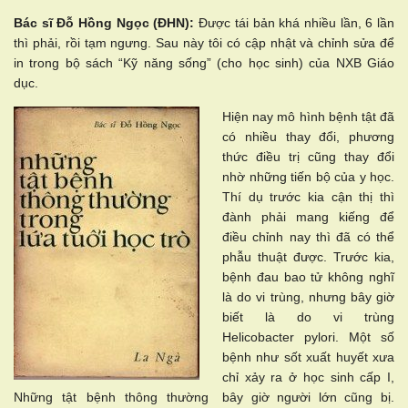
Bác sĩ Đỗ Hồng Ngọc (ĐHN):
Được tái bản khá nhiều lần, 6 lần
thì phải, rồi tạm ngưng. Sau này tôi có cập nhật và chỉnh sửa để
in trong bộ sách “Kỹ năng sống” (cho học sinh) của NXB Giáo
dục.
Hiện nay mô hình bệnh tật đã
có nhiều thay đổi, phương
thức điều trị cũng thay đổi
nhờ những tiến bộ của y học.
Thí dụ trước kia cận thị thì
đành phải mang kiếng để
điều chỉnh nay thì đã có thể
phẫu thuật được. Trước kia,
bệnh đau bao tử không nghĩ
là do vi trùng, nhưng bây giờ
biết là do vi trùng
Helicobacter pylori. Một số
bệnh như sốt xuất huyết xưa
chỉ xảy ra ở học sinh cấp I,
Những tật bệnh thông thường
bây giờ người lớn cũng bị.