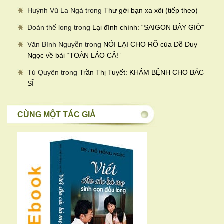
Huỳnh Vũ La Ngà
trong
Thư gởi bạn xa xôi (tiếp theo)
Đoàn thế long
trong
Lại đính chính: “SAIGON BÂY GIỜ”
Văn Bình Nguyễn
trong
NÓI LẠI CHO RÕ của Đỗ Duy
Ngọc về bài “TOÀN LÁO CẢ!”
Tú Quyên
trong
Trần Thị Tuyết: KHÁM BỆNH CHO BÁC
SĨ
CÙNG MỘT TÁC GIẢ