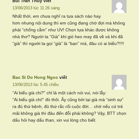
Bui Tran Thuy
viết
13/06/2013 lúc 11:26 sáng
Nhất thời, em chưa nghĩ ra tựa sách nào hay
hơn nhưng nội dung thì em cũng đang chờ đợi mà không
phải “chống cằm” như UV! Chọn tựa khác được không
nhà thơ? Người ta “Già” khi gió heo may đã về và khi đã
“già” thì người ta gọi “già” là “bạn” mà, đâu có ai biểu?!!!!
Bac Si Do Hong Ngoc
viết
13/06/2013 lúc 5:45 chiều
“Ai biểu già chi?” chỉ là một cách nói vui, nói lẫy:
“Ai biểu già chi!” đó thôi. Ấy cũng bởi tại già mà “sinh sự”
ra đủ thứ bệnh, đủ thứ rắc rối cuộc đời… chớ nếu cứ trẻ
mãi không già thì đâu đến đỗi phải không? Vậy, BTT chọn
dấu hỏi hay dấu than, xin vui lòng cho biết.