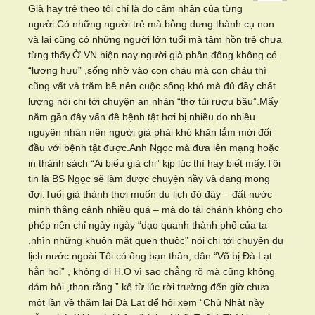
Già hay trẻ theo tôi chỉ là do cảm nhận của từng
người.Có những người trẻ mà bỗng dưng thành cụ non
và lại cũng có những người lớn tuổi mà tâm hồn trẻ chưa
từng thấy.Ở VN hiện nay người già phần đông không có
“lương hưu” ,sống nhờ vào con cháu mà con cháu thì
cũng vất vả trăm bề nên cuộc sống khó mà đủ đầy chất
lượng nói chi tới chuyện an nhàn “thơ túi rượu bầu”.Mấy
năm gần đây vấn đề bệnh tật hơi bị nhiều do nhiều
nguyên nhân nên người già phải khó khăn lắm mới đối
đầu với bệnh tật được.Anh Ngọc mà đưa lên mạng hoặc
in thành sách “Ai biểu già chi” kịp lúc thì hay biết mấy.Tôi
tin là BS Ngọc sẽ làm được chuyện nầy và đang mong
đợi.Tuổi già thảnh thơi muốn du lịch đó đây – đất nước
mình thắng cảnh nhiều quá – mà do tài chánh không cho
phép nên chỉ ngày ngày “dạo quanh thành phố của ta
,nhìn những khuôn mặt quen thuộc” nói chi tới chuyện du
lịch nước ngoài.Tôi có ông bạn thân, dân “Võ bị Đà Lạt
hẳn hoi” , không đi H.O vì sao chẳng rõ mà cũng không
dám hỏi ,than rằng ” kể từ lúc rời trường đến giờ chưa
một lần về thăm lại Đà Lạt để hỏi xem “Chủ Nhật nầy