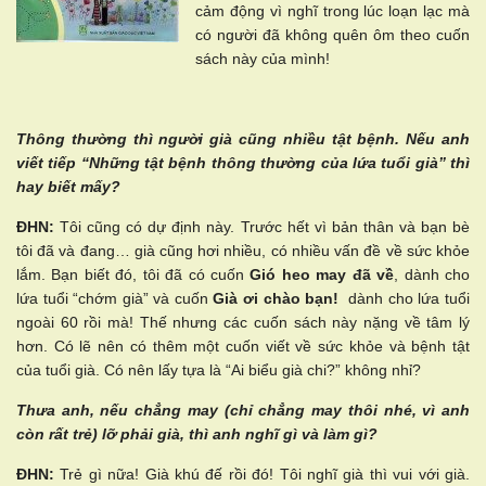
cảm động vì nghĩ trong lúc loạn lạc mà
có người đã không quên ôm theo cuốn
sách này của mình!
Thông thường thì người già cũng nhiều tật bệnh. Nếu anh
viết tiếp “Những tật bệnh thông thường của lứa tuổi già” thì
hay biết mấy?
ĐHN:
Tôi cũng có dự định này. Trước hết vì bản thân và bạn bè
tôi đã và đang… già cũng hơi nhiều, có nhiều vấn đề về sức khỏe
lắm. Bạn biết đó, tôi đã có cuốn
Gió heo may đã về
, dành cho
lứa tuổi “chớm già” và cuốn
Già ơi chào bạn!
dành cho lứa tuổi
ngoài 60 rồi mà! Thế nhưng các cuốn sách này nặng về tâm lý
hơn. Có lẽ nên có thêm một cuốn viết về sức khỏe và bệnh tật
của tuổi già. Có nên lấy tựa là “Ai biểu già chi?” không nhỉ?
Thưa anh, nếu chẳng may (chỉ chẳng may thôi nhé, vì anh
còn rất trẻ) lỡ phải già, thì anh nghĩ gì và làm gì?
ĐHN:
Trẻ gì nữa! Già khú đế rồi đó! Tôi nghĩ già thì vui với già.