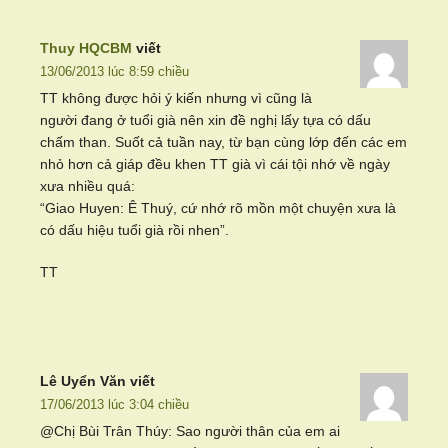
Thuy HQCBM
viết
13/06/2013 lúc 8:59 chiều
TT không được hỏi ý kiến nhưng vì cũng là
người đang ở tuổi già nên xin đề nghị lấy tựa có dấu
chấm than. Suốt cả tuần nay, từ bạn cùng lớp đến các em
nhỏ hơn cả giáp đều khen TT già vì cái tội nhớ về ngày
xưa nhiều quá:
“Giao Huyen: Ê Thuý, cứ nhớ rõ mồn một chuyện xưa là
có dấu hiệu tuổi già rồi nhen”.
TT
Lê Uyển Văn
viết
17/06/2013 lúc 3:04 chiều
@Chị Bùi Trân Thúy: Sao người thân của em ai