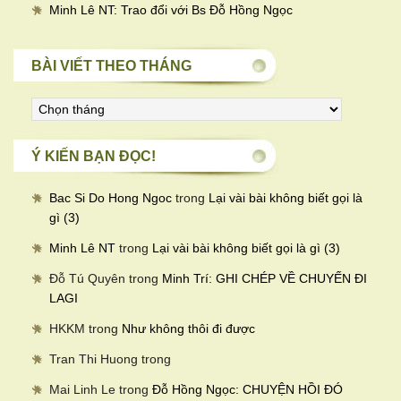
Minh Lê NT: Trao đổi với Bs Đỗ Hồng Ngọc
BÀI VIẾT THEO THÁNG
Bài
viết
theo
Ý KIẾN BẠN ĐỌC!
tháng
Bac Si Do Hong Ngoc
trong
Lại vài bài không biết gọi là
gì (3)
Minh Lê NT
trong
Lại vài bài không biết gọi là gì (3)
Đỗ Tú Quyên
trong
Minh Trí: GHI CHÉP VỀ CHUYẾN ĐI
LAGI
HKKM
trong
Như không thôi đi được
Tran Thi Huong
trong
Mai Linh Le
trong
Đỗ Hồng Ngọc: CHUYỆN HỒI ĐÓ