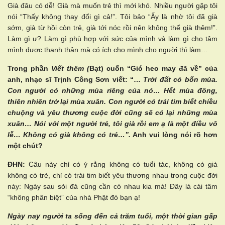
Già đâu có dễ! Già mà muốn trẻ thì mới khó. Nhiều người gặp tôi
nói “Thấy không thay đổi gì cả!”. Tôi bảo “Ấy là nhờ tôi đã già
sớm, già từ hồi còn trẻ, già tới nóc rồi nên không thể già thêm!”.
Làm gì ư? Làm gì phù hợp với sức của mình và làm gì cho tâm
mình được thanh thản mà có ích cho mình cho người thì làm…
Trong phần
Viết thêm (
Bạt) cuốn “Gió heo may đã về” của
anh, nhạc sĩ Trịnh Công Sơn viết: “…
Trời đất có bốn mùa.
Con người có những mùa riêng của nó… Hết mùa đông,
thiên nhiên trở lại mùa xuân. Con người có trái tim biết chiều
chuộng và yêu thương cuộc đời cũng sẽ có lại những mùa
xuân… Nói với một người trẻ, tôi già rồi em ạ là một điều vô
lễ… Không có già không có trẻ…”.
Anh vui lòng nói rõ hơn
một chút?
ĐHN:
Câu này chỉ có ý rằng không có tuổi tác, không có già
không có trẻ, chỉ có trái tim biết yêu thương nhau trong cuộc đời
này: Ngày sau sỏi đá cũng cần có nhau kia mà! Đây là cái tâm
“không phân biệt” của nhà Phật đó bạn ạ!
Ngày nay người ta sống đến cả trăm tuổi, một thời gian gấp