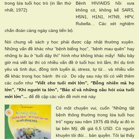
trong lứa tuổi học trò (in lần thứ
Bệnh HIV/AIDS hồi xưa
nhất, 1972)
không có, không kể SARS,
H5N1, H1N1, H7N9, HPV,
Rubella… Các xét nghiệm
chẩn đoán càng ngày càng tiến bộ.
Nói chung về sách y học phải được cập nhật thường xuyên.
Những vấn đề khác như “bệnh biếng học”, “bệnh mau quên” hay
những lo âu ở “tuổi dậy thì” hình như không khác mấy! Nếu bây
giờ mà viết lại thì có nhiều vấn đề ở tuổi học trò lắm, thí dụ tình
yêu và tình dục, đồng tính luyến ái, stress, tự tử… và nhiều vấn
đề khác trong học hành thi cử. Do vậy sau này tôi có viết thêm
các cuốn như
“Viết cho tuổi mới lớn”, “Bỗng nhiên mà họ
lớn”, “Khi người ta lớn”, “Bác sĩ và những câu hỏi của tuổi
mới lớn”…
để đề cập các vấn đề mới mẻ này.
Có một chuyện vui, cuốn “Những tật
bệnh thông thường trong lứa tuổi học
trò” ngay sau năm 1975 đã thấy ai đó in
lại bên Mỹ, đề giá 6,5 USD. Có người
khuyên tôi đòi… bản quyền. Tôi lại thấy