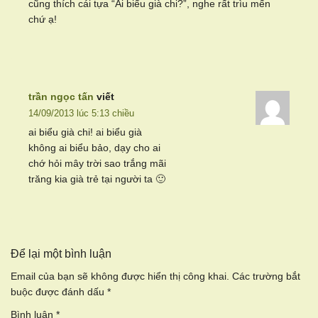
cũng thích cái tựa “Ai biểu già chi?”, nghe rất trìu mến
chứ ạ!
trần ngọc tấn
viết
14/09/2013 lúc 5:13 chiều
ai biểu già chi! ai biểu già
không ai biểu bảo, dạy cho ai
chớ hỏi mây trời sao trắng mãi
trăng kia già trẻ tại người ta 🙂
Để lại một bình luận
Email của bạn sẽ không được hiển thị công khai.
Các trường bắt
buộc được đánh dấu
*
Bình luận
*