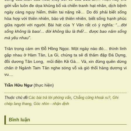
giới vẫn luôn đe dọa khủng bố và chiến tranh hạt nhân, dịch bệnh
ngày càng nguy hiểm, thiên tai nặng nề… Do đó phải biết sống
hòa hợp với thiên nhiên, bảo vệ thiên nhiên, biết sống hạnh phúc
giữa người với người. Bài hát của Y Vân rất có ý nghĩa:
“…đời
sống không là bao/… đời không lâu là thế/… được bao năm sống
mà yêu nhau”.
Trân trọng cám ơn Đỗ Hồng Ngọc. Một ngày nào đó… thình lình
gặp nhau ở Hàm Tân, La Gi, chúng ta sẽ đi thăm đập Đá Dựng,
đồi dương Tân Long, mũi điện Kê Gà… Và, xin đừng quên dừng
chân ở Ngảnh Tam Tân nghe sóng vỗ và gió thổi hàng dương vi
vu…
Trần Hữu Ngư
(thực hiện)
Thuộc chủ đề:
Các bài trả lời phỏng vấn
,
Chẳng cũng khoái ru?
,
Ghi
chép lang thang
,
Góc nhìn - nhận định
Bình luận