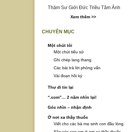
Thăm Sư Giới Đức Triều Tâm Ảnh
Xem thêm >>
CHUYÊN MỤC
Một chút tôi
Một chút tiểu sử
Ghi chép lang thang
Các bài trả lời phỏng vấn
Vài đoạn hồi ký
Thư đi tin lại
“.com”… 2 năm nhìn lại!
Góc nhìn – nhận định
Ở nơi xa thầy thuốc
Viết cho các bà mẹ sinh con đầu lòng
Săn sóc con em ở nơi xa thầy thuốc