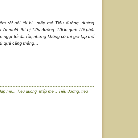
iệm rồi nói tôi bị…mấp mé Tiểu đường, đường
 7mmol/L thì bị Tiểu đường. Tôi lo quá! Tôi phải
 ngọt tối đa rồi, nhưng không có thì giờ tập thể
thì quá căng thẳng…
ap me... Tieu duong
,
Mấp mé... Tiểu đường
,
tieu