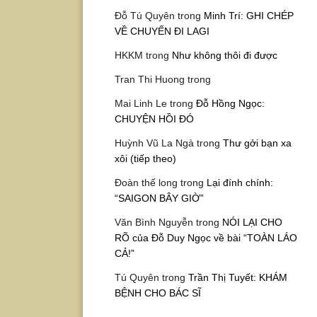
Đỗ Tú Quyên
trong
Minh Trí: GHI CHÉP
VỀ CHUYẾN ĐI LAGI
HKKM
trong
Như không thôi đi được
Tran Thi Huong
trong
Mai Linh Le
trong
Đỗ Hồng Ngọc:
CHUYỆN HỒI ĐÓ
Huỳnh Vũ La Ngà
trong
Thư gởi bạn xa
xôi (tiếp theo)
Đoàn thế long
trong
Lại đính chính:
“SAIGON BÂY GIỜ”
Văn Bình Nguyễn
trong
NÓI LẠI CHO
RÕ của Đỗ Duy Ngọc về bài “TOÀN LÁO
CẢ!”
Tú Quyên
trong
Trần Thị Tuyết: KHÁM
BỆNH CHO BÁC SĨ