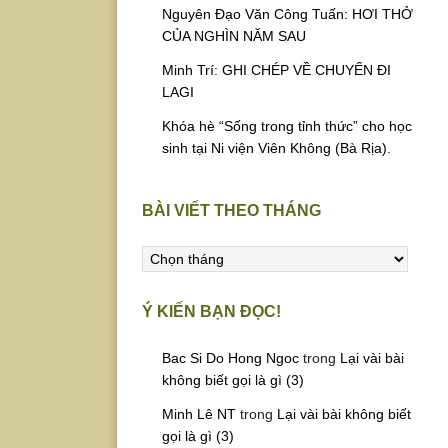
Nguyên Đạo Văn Công Tuấn: HƠI THỞ
CỦA NGHÌN NĂM SAU
Minh Trí: GHI CHÉP VỀ CHUYẾN ĐI
LAGI
Khóa hè “Sống trong tỉnh thức” cho học
sinh tại Ni viện Viên Không (Bà Rịa).
BÀI VIẾT THEO THÁNG
Bài
viết
theo
Ý KIẾN BẠN ĐỌC!
tháng
Bac Si Do Hong Ngoc
trong
Lại vài bài
không biết gọi là gì (3)
Minh Lê NT
trong
Lại vài bài không biết
gọi là gì (3)