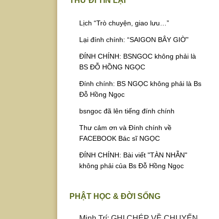
THƯ ĐI TIN LẠI
Lịch “Trò chuyện, giao lưu…
”
Lại đính chính: “SAIGON BÂY GIỜ”
ĐÍNH CHÍNH: BSNGOC không phải là
BS ĐỖ HỒNG NGỌC
Đính chính: BS NGỌC không phải là Bs
Đỗ Hồng Ngọc
bsngoc đã lên tiếng đính chính
Thư cảm ơn và Đính chính về
FACEBOOK Bác sĩ NGỌC
ĐÍNH CHÍNH: Bài viết "TÀN NHẪN"
không phải của Bs Đỗ Hồng Ngọc
PHẬT HỌC & ĐỜI SỐNG
Minh Trí: GHI CHÉP VỀ CHUYẾN