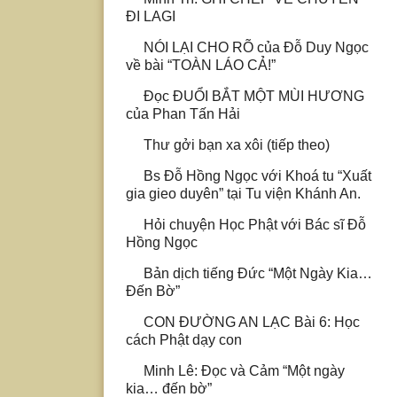
ĐI LAGI
NÓI LẠI CHO RÕ của Đỗ Duy Ngọc
về bài “TOÀN LÁO CẢ!”
Đọc ĐUỔI BẮT MỘT MÙI HƯƠNG
của Phan Tấn Hải
Thư gởi bạn xa xôi (tiếp theo)
Bs Đỗ Hồng Ngọc với Khoá tu “Xuất
gia gieo duyên” tại Tu viện Khánh An.
Hỏi chuyện Học Phật với Bác sĩ Đỗ
Hồng Ngọc
Bản dịch tiếng Đức “Một Ngày Kia…
Đến Bờ”
CON ĐƯỜNG AN LẠC Bài 6: Học
cách Phật dạy con
Minh Lê: Đọc và Cảm “Một ngày
kia… đến bờ”