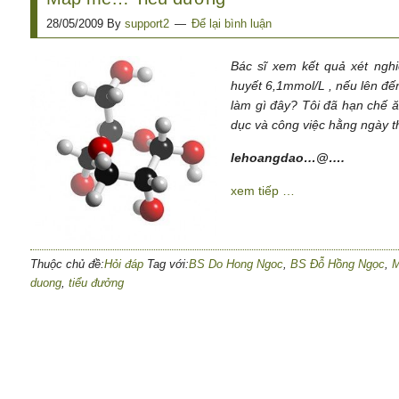
28/05/2009
By
support2
Để lại bình luận
Bác sĩ xem kết quả xét ngh
huyết 6,1mmol/L , nếu lên đến
làm gì đây? Tôi đã hạn chế ăn
dục và công việc hằng ngày 
lehoangdao…@….
xem tiếp …
Thuộc chủ đề:
Hỏi đáp
Tag với:
BS Do Hong Ngoc
,
BS Đỗ Hồng Ngọc
,
M
duong
,
tiểu đưởng