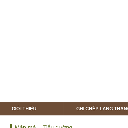
 nhà của Bác sĩ Đỗ Hồng Ngọc
 bài viết của bác sĩ Đỗ Hồng Ngọc
GIỚI THIỆU
GHI CHÉP LANG THAN
Mấp mé… Tiểu đường