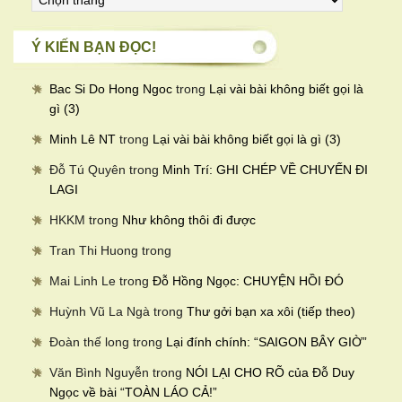
viết
theo
Ý KIẾN BẠN ĐỌC!
tháng
Bac Si Do Hong Ngoc
trong
Lại vài bài không biết gọi là
gì (3)
Minh Lê NT
trong
Lại vài bài không biết gọi là gì (3)
Đỗ Tú Quyên
trong
Minh Trí: GHI CHÉP VỀ CHUYẾN ĐI
LAGI
HKKM
trong
Như không thôi đi được
Tran Thi Huong
trong
Mai Linh Le
trong
Đỗ Hồng Ngọc: CHUYỆN HỒI ĐÓ
Huỳnh Vũ La Ngà
trong
Thư gởi bạn xa xôi (tiếp theo)
Đoàn thế long
trong
Lại đính chính: “SAIGON BÂY GIỜ”
Văn Bình Nguyễn
trong
NÓI LẠI CHO RÕ của Đỗ Duy
Ngọc về bài “TOÀN LÁO CẢ!”