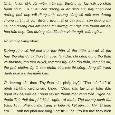
Chân Thiện Mỹ, với miền thân tâm thường an lạc, cõi bờ chân
hạnh phúc. Có nhiều con đừơng đi lên đỉnh núi, hãy chọn con
đường phù hợp với riêng anh, nhưng cũng có một con đường
chung nhất , là con đường tươi mát lá cây xanh: con đường thy
ca, con đường của âm thanh du dương, dìu dặt, của thanh âm hài
hòa hảo hợp. Con đường của diệu âm và ẩn ngữ, mật ngữ…
Rồi ở một trang khác:
Dường như có hai loại thơ: thơ thần và thơ thẩn, thơ dở và thơ
hay, thơ phù du và thơ vĩnh cửu. Thy Đạo chỉ riêng dụng thơ thần
và thơ thật, thơ tâm huyết, thơ tâm tủy. Còn thơ thẩn, thơ phù du,
thơ phù phiếm, ấy là sản phẩm của các thi công, dùng để tranh
danh đoạt lợi. Xin miễn bàn.
Ở chương tiếp theo, Thy Đạo bàn phép luyện “Thơ thần” để trị
bệnh và tăng cường sức khỏe.
“Dùng bàn tay phải, bấm đầu
ngón tay cái vào đầu ngón tay trỏ thành một vòng tròn. Ngón cái
thụôc Thủ thái âm phế kinh, ngón trỏ thuộc Thủ dương minh đại
tràng kinh. Phế dữ đại tràng vi biểu lý, kết liên nhị khí tất luân
lưu…”.
Anh nói phải đọc tụng Thơ từ 36 câu trở lên mới thấy hiện