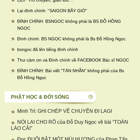
Lịch “Trò chuyện, giao lưu…
”
Lại đính chính: “SAIGON BÂY GIỜ”
ĐÍNH CHÍNH: BSNGOC không phải là BS ĐỖ HỒNG
NGỌC
Đính chính: BS NGỌC không phải là Bs Đỗ Hồng Ngọc
bsngoc đã lên tiếng đính chính
Thư cảm ơn và Đính chính về FACEBOOK Bác sĩ NGỌC
ĐÍNH CHÍNH: Bài viết "TÀN NHẪN" không phải của Bs
Đỗ Hồng Ngọc
PHẬT HỌC & ĐỜI SỐNG
Minh Trí: GHI CHÉP VỀ CHUYẾN ĐI LAGI
NÓI LẠI CHO RÕ của Đỗ Duy Ngọc về bài “TOÀN
LÁO CẢ!”
Đọc ĐUỔI BẮT MỘT MÙI HƯƠNG của Phan Tấn