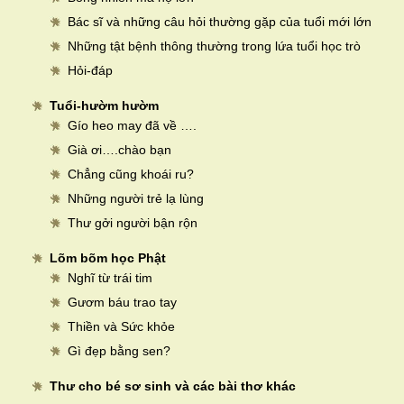
Bác sĩ và những câu hỏi thường gặp của tuổi mới lớn
Những tật bệnh thông thường trong lứa tuổi học trò
Hỏi-đáp
Tuổi-hườm hườm
Gío heo may đã về ….
Già ơi….chào bạn
Chẳng cũng khoái ru?
Những người trẻ lạ lùng
Thư gởi người bận rộn
Lõm bõm học Phật
Nghĩ từ trái tim
Gươm báu trao tay
Thiền và Sức khỏe
Gì đẹp bằng sen?
Thư cho bé sơ sinh và các bài thơ khác