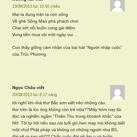
13/08/2013 lúc 10:50 chiều
Mai ta đụng trận ta còn sống
Về ghé Sông Mao phá phách chơi
Chia sớt nỗi buồn cùng gái điếm
Vung tiền mua vội một ngày vui…
Con thấy giống cảm nhận của bài hát “Người nhập cuộc”
của Trúc Phương.
Ngọc Châu
viết
20/08/2013 lúc 8:17 sáng
tôi nghĩ khi nhà thơ Bắc sơn viết nên những câu
thơ trên là lúc ông không còn trẻ nữa??Mấy hôm nay tôi
đọc và nghiền ngẩm “Thiên Thu trong khoảnh khắc” của
NH. Tôi tự hỏi nếu sau cái tuổi gió heo may mà không biết
một chút Phật pháp và không có những người như BS,
đời sẽ ra sao nhĩ?? Chắc cuộc đời sẽ âm u và buồn