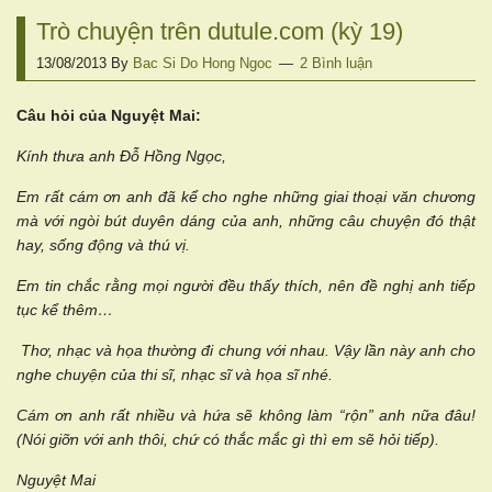
Trò chuyện trên dutule.com (kỳ 19)
13/08/2013
By
Bac Si Do Hong Ngoc
2 Bình luận
Câu hỏi của Nguyệt Mai:
Kính thưa anh Đỗ Hồng Ngọc,
Em rất cám ơn anh đã kể cho nghe những giai thoại văn chương
mà với ngòi bút duyên dáng của anh, những câu chuyện đó thật
hay, sống động và thú vị.
Em tin chắc rằng mọi người đều thấy thích, nên đề nghị anh tiếp
tục kể thêm…
Thơ, nhạc và họa thường đi chung với nhau. Vậy lần này anh cho
nghe chuyện của thi sĩ, nhạc sĩ và họa sĩ nhé.
Cám ơn anh rất nhiều và hứa sẽ không làm “rộn” anh nữa đâu!
(Nói giỡn với anh thôi, chứ có thắc mắc gì thì em sẽ hỏi tiếp).
Nguyệt Mai