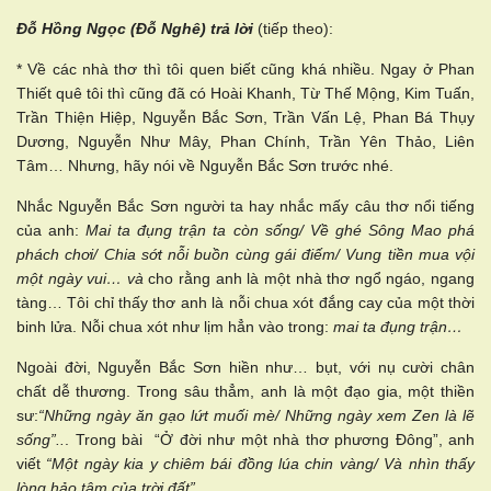
Đỗ Hồng Ngọc (Đỗ Nghê) trả lời
(tiếp theo):
* Về các nhà thơ thì tôi quen biết cũng khá nhiều. Ngay ở Phan
Thiết quê tôi thì cũng đã có Hoài Khanh, Từ Thế Mộng, Kim Tuấn,
Trần Thiện Hiệp, Nguyễn Bắc Sơn, Trần Vấn Lệ, Phan Bá Thụy
Dương, Nguyễn Như Mây, Phan Chính, Trần Yên Thảo, Liên
Tâm… Nhưng, hãy nói về Nguyễn Bắc Sơn trước nhé.
Nhắc Nguyễn Bắc Sơn người ta hay nhắc mấy câu thơ nổi tiếng
của anh:
Mai ta đụng trận ta còn sống/ Về ghé Sông Mao phá
phách chơi/ Chia sớt nỗi buồn cùng gái điếm/ Vung tiền mua vội
một ngày vui…
và
cho rằng anh là một nhà thơ ngổ ngáo, ngang
tàng… Tôi chỉ thấy thơ anh là nỗi chua xót đắng cay của một thời
binh lửa. Nỗi chua xót như lịm hẳn vào trong:
mai ta đụng trận…
Ngoài đời, Nguyễn Bắc Sơn hiền như… bụt, với nụ cười chân
chất dễ thương. Trong sâu thẳm, anh là một đạo gia, một thiền
sư:
“Những ngày ăn gạo lứt muối mè/ Những ngày xem Zen là lẽ
sống”..
. Trong bài “Ở đời như một nhà thơ phương Đông”, anh
viết
“Một ngày kia y chiêm bái đồng lúa chin vàng/ Và nhìn thấy
lòng hảo tâm của trời đất”
.