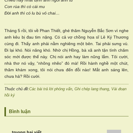
Chiều nay nhất định anh ngồi anh tu
Con rùa thì có cái mu
Đời anh thì có lu bù vỏ chai…
Tháng 5 rồi, tôi về Phan Thiết, ghé thăm Nguyễn Bắc Sơn vì nghe
anh kêu bị đau tim nặng. Có cả vợ chồng họa sĩ Lê Ký Thương
cùng đi. Thấy anh phải nằm nghiêng một bên. Tai phải sưng vù.
Đi lại khó. Nói năng khó. Nhờ chị Hồng, bà xã anh tận tình chăm
sóc mới được thế này. Chị nói anh hay làm nũng lắm. Tôi cười,
nhà thơ nó vậy, “nhõng nhẽo” đó mà! Rồi hành nghề một chút,
thăm khám xong, tôi nói chưa đến đỗi nào! Mắt anh sáng lên,
chưa hả? Rồi cười.
Thuộc chủ đề:
Các bài trả lời phỏng vấn
,
Ghi chép lang thang
,
Vài đoạn
hồi ký
Bình luận
truong hai
viết