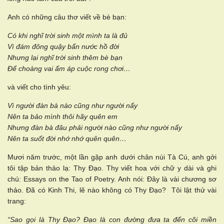
Anh có những câu thơ viết về bè bạn:
Có khi nghĩ trời sinh một mình ta là đủ
Vì đám đông quậy bẩn nước hồ đời
Nhưng lại nghĩ trời sinh thêm bè bạn
Để choàng vai ấm áp cuộc rong chơi…
và viết cho tình yêu:
Vì người đàn bà nào cũng như người nấy
Nên ta bảo mình thôi hãy quên em
Nhưng đàn bà đâu phải người nào cũng như người nấy
Nên ta suốt đời nhớ nhớ quên quên…
Mươi năm trước, một lần gặp anh dưới chân núi Tà Cú, anh gởi
tôi tập bản thảo lạ: Thy Đạo. Thy viết hoa với chữ y dài và ghi
chú: Essays on the Tao of Poetry. Anh nói: Đây là vài chương sơ
thảo. Đã có Kinh Thi, lẽ nào không có Thy Đạo? Tôi lật thử vài
trang:
“Sao gọi là Thy Đạo? Đạo là con đường đưa ta đến cõi miền