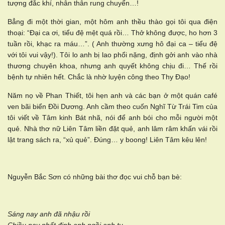
tượng đắc khí, nhân thân rung chuyển…!
Bẳng đi một thời gian, một hôm anh thều thào gọi tôi qua điện
thoại: “Đại ca ơi, tiểu đệ mệt quá rồi… Thở không được, ho hơn 3
tuần rồi, khạc ra máu…”. ( Anh thường xưng hô đại ca – tiểu đệ
với tôi vui vậy!). Tôi lo anh bị lao phổi nặng, định gởi anh vào nhà
thương chuyên khoa, nhưng anh quyết không chịu đi… Thế rồi
bệnh tự nhiên hết. Chắc là nhờ luyện công theo Thy Đạo!
Năm nọ về Phan Thiết, tôi hẹn anh và các bạn ở một quán café
ven bãi biển Đồi Dương. Anh cầm theo cuốn Nghĩ Từ Trái Tim của
tôi viết về Tâm kinh Bát nhã, nói để anh bói cho mỗi người một
quẻ. Nhà thơ nữ Liên Tâm liền đặt quẻ, anh lâm râm khấn vái rồi
lật trang sách ra, “xủ quẻ”. Đúng… y boong! Liên Tâm kêu lên!
Nguyễn Bắc Sơn có những bài thơ đọc vui chỗ bạn bè:
Sáng nay anh đã nhậu rồi