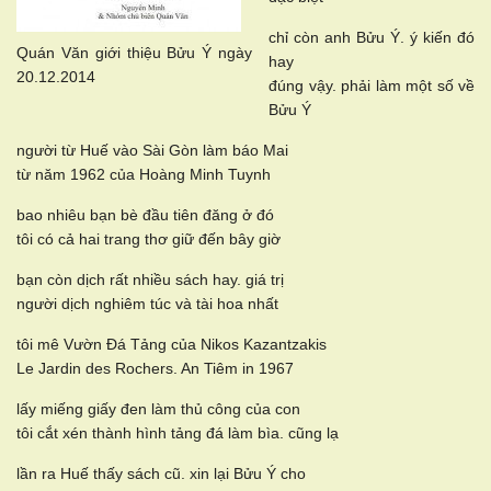
chỉ còn anh Bửu Ý. ý kiến đó
Quán Văn giới thiệu Bửu Ý ngày
hay
20.12.2014
đúng vậy. phải làm một số về
Bửu Ý
người từ Huế vào Sài Gòn làm báo Mai
từ năm 1962 của Hoàng Minh Tuynh
bao nhiêu bạn bè đầu tiên đăng ở đó
tôi có cả hai trang thơ giữ đến bây giờ
bạn còn dịch rất nhiều sách hay. giá trị
người dịch nghiêm túc và tài hoa nhất
tôi mê Vườn Đá Tảng của Nikos Kazantzakis
Le Jardin des Rochers. An Tiêm in 1967
lấy miếng giấy đen làm thủ công của con
tôi cắt xén thành hình tảng đá làm bìa. cũng lạ
lần ra Huế thấy sách cũ. xin lại Bửu Ý cho