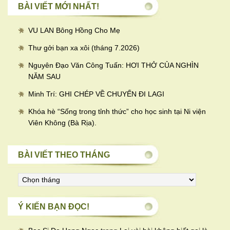
BÀI VIẾT MỚI NHẤT!
VU LAN Bông Hồng Cho Mẹ
Thư gởi bạn xa xôi (tháng 7.2026)
Nguyên Đạo Văn Công Tuấn: HƠI THỞ CỦA NGHÌN
NĂM SAU
Minh Trí: GHI CHÉP VỀ CHUYẾN ĐI LAGI
Khóa hè “Sống trong tỉnh thức” cho học sinh tại Ni viện
Viên Không (Bà Rịa).
BÀI VIẾT THEO THÁNG
Bài
viết
theo
Ý KIẾN BẠN ĐỌC!
tháng