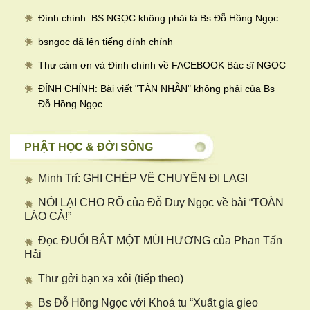
Đính chính: BS NGỌC không phải là Bs Đỗ Hồng Ngọc
bsngoc đã lên tiếng đính chính
Thư cảm ơn và Đính chính về FACEBOOK Bác sĩ NGỌC
ĐÍNH CHÍNH: Bài viết "TÀN NHẪN" không phải của Bs
Đỗ Hồng Ngọc
PHẬT HỌC & ĐỜI SỐNG
Minh Trí: GHI CHÉP VỀ CHUYẾN ĐI LAGI
NÓI LẠI CHO RÕ của Đỗ Duy Ngọc về bài “TOÀN
LÁO CẢ!”
Đọc ĐUỔI BẮT MỘT MÙI HƯƠNG của Phan Tấn
Hải
Thư gởi bạn xa xôi (tiếp theo)
Bs Đỗ Hồng Ngọc với Khoá tu “Xuất gia gieo