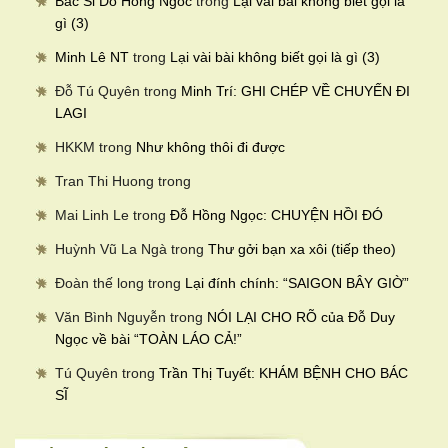
Bac Si Do Hong Ngoc
trong
Lại vài bài không biết gọi là
gì (3)
Minh Lê NT
trong
Lại vài bài không biết gọi là gì (3)
Đỗ Tú Quyên
trong
Minh Trí: GHI CHÉP VỀ CHUYẾN ĐI
LAGI
HKKM
trong
Như không thôi đi được
Tran Thi Huong
trong
Mai Linh Le
trong
Đỗ Hồng Ngọc: CHUYỆN HỒI ĐÓ
Huỳnh Vũ La Ngà
trong
Thư gởi bạn xa xôi (tiếp theo)
Đoàn thế long
trong
Lại đính chính: “SAIGON BÂY GIỜ”
Văn Bình Nguyễn
trong
NÓI LẠI CHO RÕ của Đỗ Duy
Ngọc về bài “TOÀN LÁO CẢ!”
Tú Quyên
trong
Trần Thị Tuyết: KHÁM BỆNH CHO BÁC
SĨ