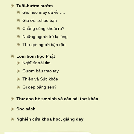
Tuổi-hườm hườm
Gío heo may đã về ….
Già ơi….chào bạn
Chẳng cũng khoái ru?
Những người trẻ lạ lùng
Thư gởi người bận rộn
Lõm bõm học Phật
Nghĩ từ trái tim
Gươm báu trao tay
Thiền và Sức khỏe
Gì đẹp bằng sen?
Thư cho bé sơ sinh và các bài thơ khác
Đọc sách
Nghiên cứu khoa học, giảng dạy