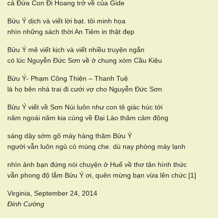
cả Đứa Con Đi Hoang trở về của Gide
Bửu Ý dịch và viết lời bạt. tôi minh họa
nhìn những sách thời An Tiêm in thật đẹp
Bửu Ý mê viết kịch và viết nhiều truyện ngắn
có lúc Nguyễn Đức Sơn về ở chung xóm Cầu Kiệu
Bửu Ý- Phạm Công Thiện – Thanh Tuệ
là họ bên nhà trai đi cưới vợ cho Nguyễn Đức Sơn
Bửu Ý viết về Sơn Núi luôn như con tê giác húc tới
năm ngoái năm kia cùng về Đại Lào thăm cảm động
sáng dậy sớm gõ máy hàng thăm Bửu Ý
người vẫn luôn ngủ có mùng che. dù nay phòng máy lạnh
nhìn ảnh bạn đứng nói chuyện ở Huế về thơ tân hình thức
vẫn phong độ lắm Bửu Ý ơi, quên mừng bạn vừa lên chức [1]
Virginia, September 24, 2014
Đinh Cường