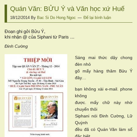
Quán Văn: BỬU Ý và Văn học xứ Huế
18/12/2014
By
Bac Si Do Hong Ngoc
Để lại bình luận
Đoạn ghi gởi Bửu Ý,
khi nhận @ của Siphani từ Paris …
Đinh Cường
Sáng mai thức dậy chong
đèn nhỏ
gõ mấy hàng thăm Bửu Ý
đây…
bạn không xài e-mail. phone
không
được. mấy chữ này nhờ
chuyển thôi
Siphani nói Đinh Cường, Lữ
Quỳnh
đều đã có Quán Văn làm số
đặc biệt