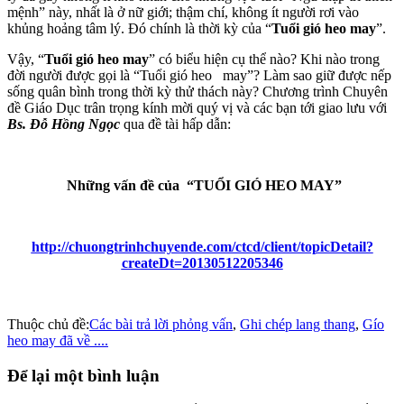
mệnh” này, nhất là ở nữ giới; thậm chí, không ít người rơi vào
khủng hoảng tâm lý. Đó chính là thời kỳ của “
Tuổi gió heo may
”.
Vậy, “
Tuổi gió heo may
” có biểu hiện cụ thể nào? Khi nào trong
đời người được gọi là “Tuổi gió heo may”? Làm sao giữ được nếp
sống quân bình trong thời kỳ thử thách này? Chương trình Chuyên
đề Giáo Dục trân trọng kính mời quý vị và các bạn tới giao lưu với
Bs. Đỗ Hồng Ngọc
qua đề tài hấp dẫn:
Những vấn đề của “TUỔI GIÓ HEO MAY”
http://chuongtrinhchuyende.com/ctcd/client/topicDetail?
createDt=20130512205346
Thuộc chủ đề:
Các bài trả lời phỏng vấn
,
Ghi chép lang thang
,
Gío
heo may đã về ....
Để lại một bình luận