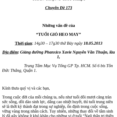
Chuyên Đề 173
Những vấn đề của
“TUỔI GIÓ HEO MAY”
Thời gian
:
14g30 – 17g30 thứ Bảy ngày
18.05.2013
Địa điểm
:
Giảng đường Phanxico Xavie Nguyễn Văn Thuận, lầu
1,
Trung Tâm Mục Vụ Tổng GP Tp. HCM. Số 6 bis Tôn
Đức Thắng, Quận 1.
Kính thưa quý vị và các bạn,
Trong cuộc đời của mỗi chúng ta, nếu như tuổi đôi mươi căng tràn
sức sống, dồi dào sinh lực, dâng cao nhiệt huyết, thì tuổi trung niên
sẽ là thời kỳ thành đạt trong sự nghiệp, ổn định trong cuộc sống,
vững vàng trong nhân cách. Tuy nhiên, những thay đổi về tâm sinh
lý đã gây không ít khó khăn cho những vị ở tuổi “Ngũ thập tri thiên