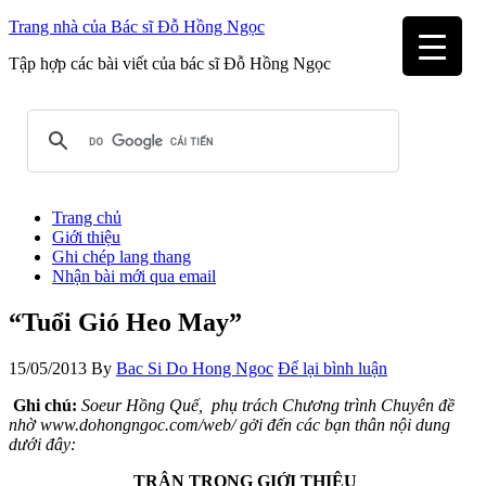
Trang nhà của Bác sĩ Đỗ Hồng Ngọc
Tập hợp các bài viết của bác sĩ Đỗ Hồng Ngọc
Trang chủ
Giới thiệu
Ghi chép lang thang
Nhận bài mới qua email
“Tuổi Gió Heo May”
15/05/2013
By
Bac Si Do Hong Ngoc
Để lại bình luận
Ghi chú:
Soeur Hồng Quế, phụ trách Chương trình Chuyên đề
nhờ www.dohongngoc.com/web/ gởi đến các bạn thân nội dung
dưới đây:
TRÂN TRỌNG GIỚI THIỆU