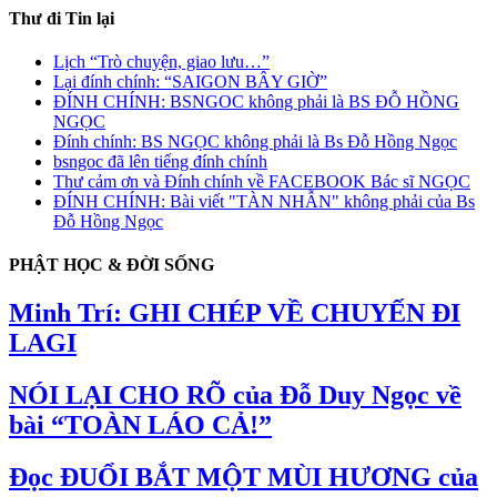
Thư đi Tin lại
Lịch “Trò chuyện, giao lưu…
”
Lại đính chính: “SAIGON BÂY GIỜ”
ĐÍNH CHÍNH: BSNGOC không phải là BS ĐỖ HỒNG
NGỌC
Đính chính: BS NGỌC không phải là Bs Đỗ Hồng Ngọc
bsngoc đã lên tiếng đính chính
Thư cảm ơn và Đính chính về FACEBOOK Bác sĩ NGỌC
ĐÍNH CHÍNH: Bài viết "TÀN NHẪN" không phải của Bs
Đỗ Hồng Ngọc
PHẬT HỌC & ĐỜI SỐNG
Minh Trí: GHI CHÉP VỀ CHUYẾN ĐI
LAGI
NÓI LẠI CHO RÕ của Đỗ Duy Ngọc về
bài “TOÀN LÁO CẢ!”
Đọc ĐUỔI BẮT MỘT MÙI HƯƠNG của