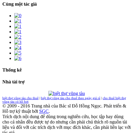
Cùng một tác giả
Thống kê
Nhà tài trợ
biệt thự vũng tàu cho thuê
|
biệt thự vũng tàu cho thuê theo ngày giá rẻ
|
cho thuê biệt thự
vũng tàu có hồ bơi
© 2009 - 2016 Trang nhà của Bác sĩ Đỗ Hồng Ngọc. Phát triển &
Hỗ trợ kỹ thuật bởi
SGC
.
Trích dịch nội dung để dùng trong nghiên cứu, học tập hay dùng
cho cá nhân đều được tự do nhưng cần phải chú thích rõ nguồn tài
liệu và đối với các trích dịch với mục đích khác, cần phải liên lạc với
tác giả.