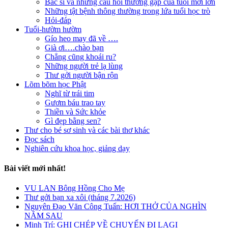
Bác sĩ và những câu hỏi thường gặp của tuổi mới lớn
Những tật bệnh thông thường trong lứa tuổi học trò
Hỏi-đáp
Tuổi-hườm hườm
Gío heo may đã về ….
Già ơi….chào bạn
Chẳng cũng khoái ru?
Những người trẻ lạ lùng
Thư gởi người bận rộn
Lõm bõm học Phật
Nghĩ từ trái tim
Gươm báu trao tay
Thiền và Sức khỏe
Gì đẹp bằng sen?
Thư cho bé sơ sinh và các bài thơ khác
Đọc sách
Nghiên cứu khoa học, giảng dạy
Bài viết mới nhất!
VU LAN Bông Hồng Cho Mẹ
Thư gởi bạn xa xôi (tháng 7.2026)
Nguyên Đạo Văn Công Tuấn: HƠI THỞ CỦA NGHÌN
NĂM SAU
Minh Trí: GHI CHÉP VỀ CHUYẾN ĐI LAGI