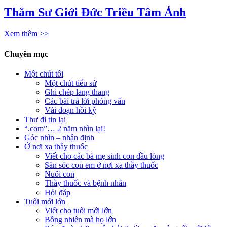
Thăm Sư Giới Đức Triều Tâm Ảnh
Xem thêm >>
Chuyên mục
Một chút tôi
Một chút tiểu sử
Ghi chép lang thang
Các bài trả lời phỏng vấn
Vài đoạn hồi ký
Thư đi tin lại
“.com”… 2 năm nhìn lại!
Góc nhìn – nhận định
Ở nơi xa thầy thuốc
Viết cho các bà mẹ sinh con đầu lòng
Săn sóc con em ở nơi xa thầy thuốc
Nuôi con
Thầy thuốc và bệnh nhân
Hỏi đáp
Tuổi mới lớn
Viết cho tuổi mới lớn
Bỗng nhiên mà họ lớn