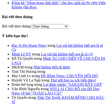
Khóa hè “Sống trong tỉnh thức” cho học sinh tại Ni viện Viên
Không (Bà Rịa).
Bài viết theo tháng
Bài viết theo tháng
Ý kiến bạn đọc!
Bac Si Do Hong Ngoc
trong
Lại vài bài không biết gọi là gì
(3)
Minh Lê NT
trong
Lại vài bài không biết gọi là gì (3)
Đỗ Tú Quyên
trong
Minh Trí: GHI CHÉP VỀ CHUYẾN ĐI
LAGI
HKKM
trong
Như không thôi đi được
Tran Thi Huong
trong
Mai Linh Le
trong
Đỗ Hồng Ngọc: CHUYỆN HỒI ĐÓ
Huỳnh Vũ La Ngà
trong
Thư gởi bạn xa xôi (tiếp theo)
Đoàn thế long
trong
Lại đính chính: “SAIGON BÂY GIỜ”
Văn Bình Nguyễn
trong
NÓI LẠI CHO RÕ của Đỗ Duy
Ngọc về bài “TOÀN LÁO CẢ!”
Tú Quyên
trong
Trần Thị Tuyết: KHÁM BỆNH CHO BÁC
SĨ