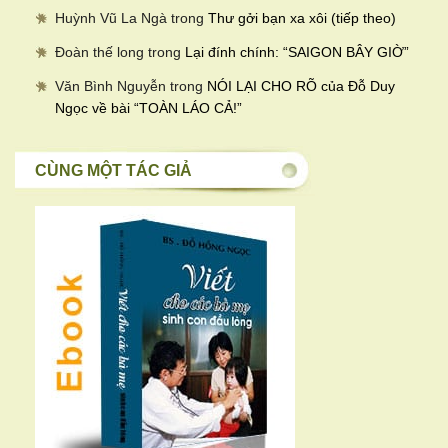
Huỳnh Vũ La Ngà
trong
Thư gởi bạn xa xôi (tiếp theo)
Đoàn thế long
trong
Lại đính chính: “SAIGON BÂY GIỜ”
Văn Bình Nguyễn
trong
NÓI LẠI CHO RÕ của Đỗ Duy
Ngọc về bài “TOÀN LÁO CẢ!”
CÙNG MỘT TÁC GIẢ