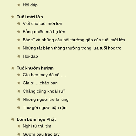
Hỏi đáp
Tuổi mới lớn
Viết cho tuổi mới lớn
Bỗng nhiên mà họ lớn
Bác sĩ và những câu hỏi thường gặp của tuổi mới lớn
Những tật bệnh thông thường trong lứa tuổi học trò
Hỏi-đáp
Tuổi-hườm hườm
Gío heo may đã về ….
Già ơi….chào bạn
Chẳng cũng khoái ru?
Những người trẻ lạ lùng
Thư gởi người bận rộn
Lõm bõm học Phật
Nghĩ từ trái tim
Gươm báu trao tay