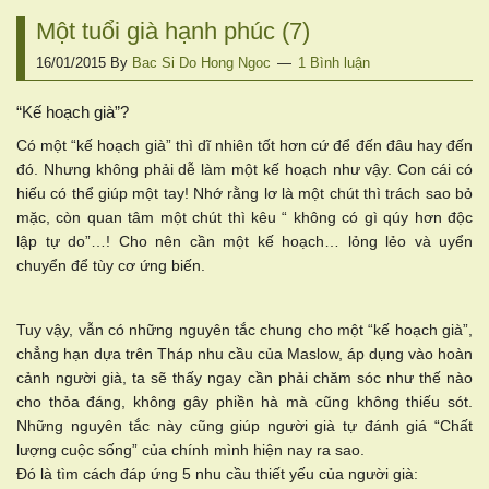
Một tuổi già hạnh phúc (7)
16/01/2015
By
Bac Si Do Hong Ngoc
1 Bình luận
“Kế hoạch già”?
Có một “kế hoạch già” thì dĩ nhiên tốt hơn cứ để đến đâu hay đến
đó. Nhưng không phải dễ làm một kế hoạch như vậy. Con cái có
hiếu có thể giúp một tay! Nhớ rằng lơ là một chút thì trách sao bỏ
mặc, còn quan tâm một chút thì kêu “ không có gì qúy hơn độc
lập tự do”…! Cho nên cần một kế hoạch… lỏng lẻo và uyển
chuyển để tùy cơ ứng biến.
Tuy vậy, vẫn có những nguyên tắc chung cho một “kế hoạch già”,
chẳng hạn dựa trên Tháp nhu cầu của Maslow, áp dụng vào hoàn
cảnh người già, ta sẽ thấy ngay cần phải chăm sóc như thế nào
cho thỏa đáng, không gây phiền hà mà cũng không thiếu sót.
Những nguyên tắc này cũng giúp người già tự đánh giá “Chất
lượng cuộc sống” của chính mình hiện nay ra sao.
Đó là tìm cách đáp ứng 5 nhu cầu thiết yếu của người già: