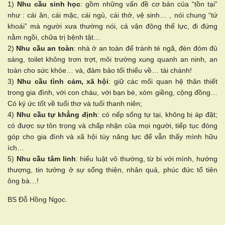
1)
Nhu cầu sinh học
: gồm những vấn đề cơ bản của “tồn tại”
như : cái ăn, cái mặc, cái ngủ, cái thở, vệ sinh… , nói chung “tứ
khoái” mà người xưa thường nói, cả vận động thể lực, đi đứng
nằm ngồi, chữa trị bệnh tật…
2)
Nhu cầu an toàn
: nhà ở an toàn để tránh té ngã, đèn đóm đủ
sáng, toilet không trơn trợt, môi trường xung quanh an ninh, an
toàn cho sức khỏe… và, đảm bảo tối thiểu về… tài chánh!
3)
Nhu cầu tình cảm, xã hội
: giữ các mối quan hệ thân thiết
trong gia đình, với con cháu, với bạn bè, xóm giềng, cộng đồng…
Có ký ức tốt về tuổi thơ và tuổi thanh niên;
4)
Nhu cầu tự khẳng định
: có nếp sống tự tại, không bị áp đặt;
có được sự tôn trọng và chấp nhận của mọi người, tiếp tục đóng
góp cho gia đình và xã hội tùy năng lực để vẫn thấy mình hữu
ích…
5)
Nhu cầu tâm linh
: hiểu luật vô thường, từ bi với mình, hướng
thượng, tin tưởng ở sự sống thiện, nhân quả, phúc đức tổ tiên
ông bà…!
BS Đỗ Hồng Ngọc.