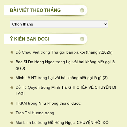
BÀI VIẾT THEO THÁNG
Bài
viết
theo
Ý KIẾN BẠN ĐỌC!
tháng
Đỗ Châu Việt
trong
Thư gởi bạn xa xôi (tháng 7.2026)
Bac Si Do Hong Ngoc
trong
Lại vài bài không biết gọi là
gì (3)
Minh Lê NT
trong
Lại vài bài không biết gọi là gì (3)
Đỗ Tú Quyên
trong
Minh Trí: GHI CHÉP VỀ CHUYẾN ĐI
LAGI
HKKM
trong
Như không thôi đi được
Tran Thi Huong
trong
Mai Linh Le
trong
Đỗ Hồng Ngọc: CHUYỆN HỒI ĐÓ