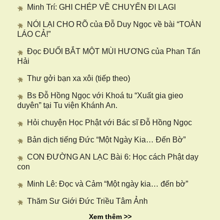
Minh Trí: GHI CHÉP VỀ CHUYẾN ĐI LAGI
NÓI LẠI CHO RÕ của Đỗ Duy Ngọc về bài “TOÀN
LÁO CẢ!”
Đọc ĐUỔI BẮT MỘT MÙI HƯƠNG của Phan Tấn
Hải
Thư gởi bạn xa xôi (tiếp theo)
Bs Đỗ Hồng Ngọc với Khoá tu “Xuất gia gieo
duyên” tại Tu viện Khánh An.
Hỏi chuyện Học Phật với Bác sĩ Đỗ Hồng Ngọc
Bản dịch tiếng Đức “Một Ngày Kia… Đến Bờ”
CON ĐƯỜNG AN LẠC Bài 6: Học cách Phật dạy
con
Minh Lê: Đọc và Cảm “Một ngày kia… đến bờ”
Thăm Sư Giới Đức Triều Tâm Ảnh
Xem thêm >>