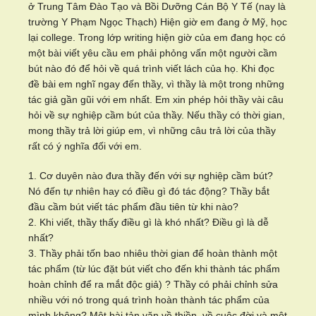
ở Trung Tâm Đào Tạo và Bồi Dưỡng Cán Bộ Y Tế (nay là
trường Y Phạm Ngọc Thạch) Hiện giờ em đang ở Mỹ, học
lại college. Trong lớp writing hiện giờ của em đang học có
một bài viết yêu cầu em phải phỏng vấn một người cầm
bút nào đó để hỏi về quá trình viết lách của họ. Khi đọc
đề bài em nghĩ ngay đến thầy, vì thầy là một trong những
tác giả gần gũi với em nhất. Em xin phép hỏi thầy vài câu
hỏi về sự nghiệp cầm bút của thầy. Nếu thầy có thời gian,
mong thầy trả lời giúp em, vì những câu trả lời của thầy
rất có ý nghĩa đối với em.
1. Cơ duyên nào đưa thầy đến với sự nghiệp cầm bút?
Nó đến tự nhiên hay có điều gì đó tác động? Thầy bắt
đầu cầm bút viết tác phẩm đầu tiên từ khi nào?
2. Khi viết, thầy thấy điều gì là khó nhất? Điều gì là dễ
nhất?
3. Thầy phải tốn bao nhiêu thời gian để hoàn thành một
tác phẩm (từ lúc đặt bút viết cho đến khi thành tác phẩm
hoàn chỉnh để ra mắt độc giả) ? Thầy có phải chỉnh sửa
nhiều với nó trong quá trình hoàn thành tác phẩm của
mình không? Một bài tản văn về thiền, về cuộc đời và một