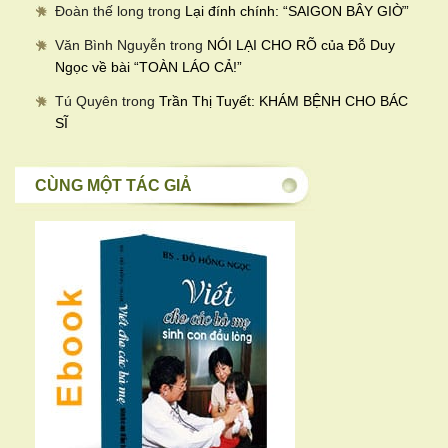
Đoàn thế long
trong
Lại đính chính: “SAIGON BÂY GIỜ”
Văn Bình Nguyễn
trong
NÓI LẠI CHO RÕ của Đỗ Duy
Ngọc về bài “TOÀN LÁO CẢ!”
Tú Quyên
trong
Trần Thị Tuyết: KHÁM BỆNH CHO BÁC
SĨ
CÙNG MỘT TÁC GIẢ