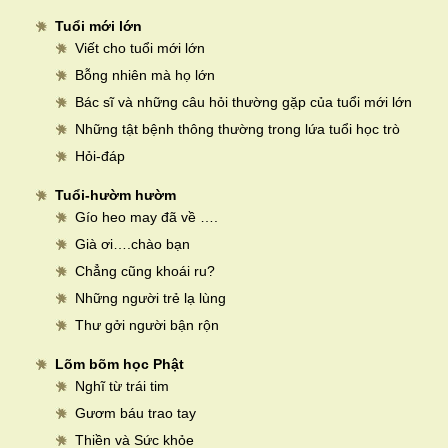
Tuổi mới lớn
Viết cho tuổi mới lớn
Bỗng nhiên mà họ lớn
Bác sĩ và những câu hỏi thường gặp của tuổi mới lớn
Những tật bệnh thông thường trong lứa tuổi học trò
Hỏi-đáp
Tuổi-hườm hườm
Gío heo may đã về ….
Già ơi….chào bạn
Chẳng cũng khoái ru?
Những người trẻ lạ lùng
Thư gởi người bận rộn
Lõm bõm học Phật
Nghĩ từ trái tim
Gươm báu trao tay
Thiền và Sức khỏe