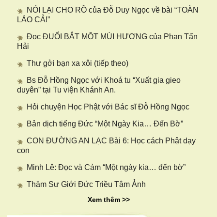
NÓI LẠI CHO RÕ của Đỗ Duy Ngọc về bài “TOÀN
LÁO CẢ!”
Đọc ĐUỔI BẮT MỘT MÙI HƯƠNG của Phan Tấn
Hải
Thư gởi bạn xa xôi (tiếp theo)
Bs Đỗ Hồng Ngọc với Khoá tu “Xuất gia gieo
duyên” tại Tu viện Khánh An.
Hỏi chuyện Học Phật với Bác sĩ Đỗ Hồng Ngọc
Bản dịch tiếng Đức “Một Ngày Kia… Đến Bờ”
CON ĐƯỜNG AN LẠC Bài 6: Học cách Phật dạy
con
Minh Lê: Đọc và Cảm “Một ngày kia… đến bờ”
Thăm Sư Giới Đức Triều Tâm Ảnh
Xem thêm >>