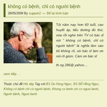
không có bệnh, chỉ có người bệnh
28/05/2009
By
support2
Để lại bình luận
T
ôi năm nay hơn 60 tuổi, cao
huyết áp, tiểu đường đủ thứ,
vừa rồi nghe trên TV có bác sĩ
nói ” không có bệnh, chỉ có
người bệnh” là nghĩa làm sao
tôi không rõ, xin bác sĩ làm ơn
nói rõ giùm. Cám ơn bác sĩ.
th.ng 286@ yahoo….
xem tiếp …
Thuộc chủ đề:
Hỏi đáp
Tag với:
BS Do Hong Ngoc
,
BS Đỗ Hồng Ngọc
,
Không có bệnh chỉ có người bệnh
,
Khong co benh chi co nguoi benh
,
Người bệnh
,
Nguoi benh