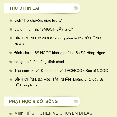
THƯ ĐI TIN LẠI
Lịch “Trò chuyện, giao lưu…
”
Lại đính chính: “SAIGON BÂY GIỜ”
ĐÍNH CHÍNH: BSNGOC không phải là BS ĐỖ HỒNG
NGỌC
Đính chính: BS NGỌC không phải là Bs Đỗ Hồng Ngọc
bsngoc đã lên tiếng đính chính
Thư cảm ơn và Đính chính về FACEBOOK Bác sĩ NGỌC
ĐÍNH CHÍNH: Bài viết "TÀN NHẪN" không phải của Bs
Đỗ Hồng Ngọc
PHẬT HỌC & ĐỜI SỐNG
Minh Trí: GHI CHÉP VỀ CHUYẾN ĐI LAGI