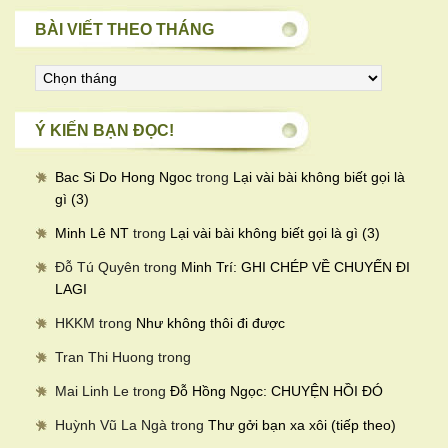
BÀI VIẾT THEO THÁNG
Bài
viết
theo
Ý KIẾN BẠN ĐỌC!
tháng
Bac Si Do Hong Ngoc
trong
Lại vài bài không biết gọi là
gì (3)
Minh Lê NT
trong
Lại vài bài không biết gọi là gì (3)
Đỗ Tú Quyên
trong
Minh Trí: GHI CHÉP VỀ CHUYẾN ĐI
LAGI
HKKM
trong
Như không thôi đi được
Tran Thi Huong
trong
Mai Linh Le
trong
Đỗ Hồng Ngọc: CHUYỆN HỒI ĐÓ
Huỳnh Vũ La Ngà
trong
Thư gởi bạn xa xôi (tiếp theo)