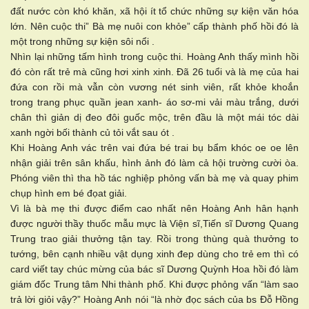
đất nước còn khó khăn, xã hội ít tổ chức những sự kiện văn hóa
lớn. Nên cuộc thi” Bà mẹ nuôi con khỏe” cấp thành phố hồi đó là
một trong những sự kiện sôi nổi .
Nhìn lại những tấm hình trong cuộc thi. Hoàng Anh thấy mình hồi
đó còn rất trẻ mà cũng hơi xinh xinh. Đã 26 tuổi và là mẹ của hai
đứa con rồi mà vẫn còn vương nét sinh viên, rất khỏe khoắn
trong trang phục quần jean xanh- áo sơ-mi vải màu trắng, dưới
chân thì giản dị đeo đôi guốc mộc, trên đầu là một mái tóc dài
xanh ngời bối thành củ tỏi vắt sau ót .
Khi Hoàng Anh vác trên vai đứa bé trai bụ bẩm khóc oe oe lên
nhận giải trên sân khấu, hình ảnh đó làm cả hội trường cười òa.
Phóng viên thì tha hồ tác nghiệp phỏng vấn bà mẹ và quay phim
chụp hình em bé đọat giải.
Vì là bà mẹ thi được điểm cao nhất nên Hoàng Anh hân hạnh
được người thầy thuốc mẫu mực là Viện sĩ,Tiến sĩ Dương Quang
Trung trao giải thưởng tận tay. Rồi trong thùng quà thưởng to
tướng, bên cạnh nhiều vật dụng xinh đep dùng cho trẻ em thì có
card viết tay chúc mừng của bác sĩ Dương Quỳnh Hoa hồi đó làm
giám đốc Trung tâm Nhi thành phố. Khi được phỏng vấn “làm sao
trả lời giỏi vậy?” Hoàng Anh nói “là nhờ đọc sách của bs Đỗ Hồng