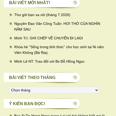
BÀI VIẾT MỚI NHẤT!
Thư gởi bạn xa xôi (tháng 7.2026)
Nguyên Đạo Văn Công Tuấn: HƠI THỞ CỦA NGHÌN
NĂM SAU
Minh Trí: GHI CHÉP VỀ CHUYẾN ĐI LAGI
Khóa hè “Sống trong tỉnh thức” cho học sinh tại Ni viện
Viên Không (Bà Rịa).
Minh Lê NT: Trao đổi với Bs Đỗ Hồng Ngọc
BÀI VIẾT THEO THÁNG
Bài
viết
theo
Ý KIẾN BẠN ĐỌC!
tháng
Bac Si Do Hong Ngoc
trong
Lại vài bài không biết gọi là