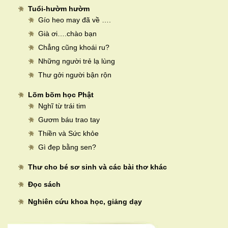
Tuổi-hườm hườm
Gío heo may đã về ….
Già ơi….chào bạn
Chẳng cũng khoái ru?
Những người trẻ lạ lùng
Thư gởi người bận rộn
Lõm bõm học Phật
Nghĩ từ trái tim
Gươm báu trao tay
Thiền và Sức khỏe
Gì đẹp bằng sen?
Thư cho bé sơ sinh và các bài thơ khác
Đọc sách
Nghiên cứu khoa học, giảng dạy