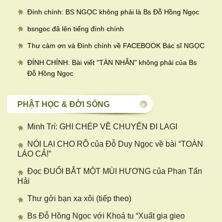
Đính chính: BS NGỌC không phải là Bs Đỗ Hồng Ngọc
bsngoc đã lên tiếng đính chính
Thư cảm ơn và Đính chính về FACEBOOK Bác sĩ NGỌC
ĐÍNH CHÍNH: Bài viết "TÀN NHẪN" không phải của Bs
Đỗ Hồng Ngọc
PHẬT HỌC & ĐỜI SỐNG
Minh Trí: GHI CHÉP VỀ CHUYẾN ĐI LAGI
NÓI LẠI CHO RÕ của Đỗ Duy Ngọc về bài “TOÀN
LÁO CẢ!”
Đọc ĐUỔI BẮT MỘT MÙI HƯƠNG của Phan Tấn
Hải
Thư gởi bạn xa xôi (tiếp theo)
Bs Đỗ Hồng Ngọc với Khoá tu “Xuất gia gieo