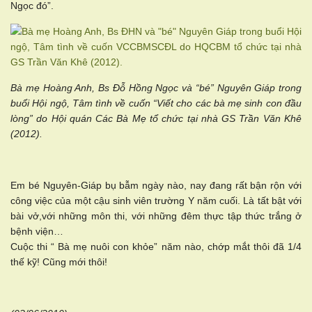
Ngọc đó”.
Bà mẹ Hoàng Anh, Bs Đỗ Hồng Ngọc và “bé” Nguyên Giáp trong
buổi Hội ngộ, Tâm tình về cuốn “Viết cho các bà mẹ sinh con đầu
lòng” do Hội quán Các Bà Mẹ tổ chức tại nhà GS Trần Văn Khê
(2012).
Em bé Nguyên-Giáp bụ bẫm ngày nào, nay đang rất bận rộn với
công việc của một cậu sinh viên trường Y năm cuối. Là tất bật với
bài vở,với những môn thi, với những đêm thực tập thức trắng ở
bệnh viện…
Cuộc thi “ Bà mẹ nuôi con khỏe” năm nào, chớp mắt thôi đã 1/4
thế kỹ! Cũng mới thôi!