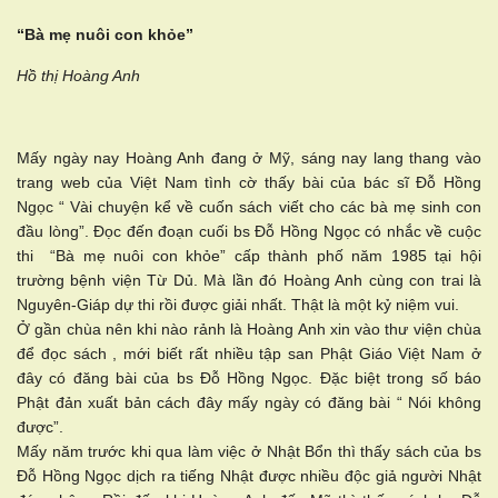
“Bà mẹ nuôi con khỏe”
Hồ thị Hoàng Anh
Mấy ngày nay Hoàng Anh đang ở Mỹ, sáng nay lang thang vào
trang web của Việt Nam tình cờ thấy bài của bác sĩ Đỗ Hồng
Ngọc “ Vài chuyện kể về cuốn sách viết cho các bà mẹ sinh con
đầu lòng”. Đọc đến đoạn cuối bs Đỗ Hồng Ngọc có nhắc về cuộc
thi “Bà mẹ nuôi con khỏe” cấp thành phố năm 1985 tại hội
trường bệnh viện Từ Dủ. Mà lần đó Hoàng Anh cùng con trai là
Nguyên-Giáp dự thi rồi được giải nhất. Thật là một kỷ niệm vui.
Ở gần chùa nên khi nào rảnh là Hoàng Anh xin vào thư viện chùa
để đọc sách , mới biết rất nhiều tập san Phật Giáo Việt Nam ở
đây có đăng bài của bs Đỗ Hồng Ngọc. Đặc biệt trong số báo
Phật đản xuất bản cách đây mấy ngày có đăng bài “ Nói không
được”.
Mấy năm trước khi qua làm việc ở Nhật Bổn thì thấy sách của bs
Đỗ Hồng Ngọc dịch ra tiếng Nhật được nhiều độc giả người Nhật