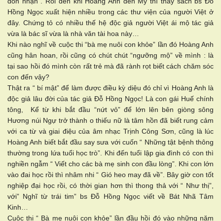
đón nhận . Rồi đến khi Hoàng Anh đến Mỹ thì thấy sách bs Đỗ
Hồng Ngọc xuất hiện nhiều trong các thư viện của người Việt ở
đây. Chứng tỏ có nhiều thế hệ độc giả người Việt ái mộ tác giả
vừa là bác sĩ vừa là nhà văn tài hoa này…
Khi nào nghĩ về cuộc thi “bà mẹ nuôi con khỏe” lần đó Hoàng Anh
cũng hân hoan, rồi cũng có chút chút “ngưỡng mộ” về mình : là
tại sao hồi đó mình còn rất trẻ mà đã rành rọt biết cách chăm sóc
con đến vậy?
Thật ra “ bí mật” để làm được điều kỳ diệu đó chỉ vì Hoàng Anh là
độc giả lâu đời của tác giả Đỗ Hồng Ngọc! Là con gái Huế chính
tông, Kể từ khi bắt đầu “nứt vỏ” để lớn lên bên giòng sông
Hương núi Ngự trở thành o thiếu nữ là tâm hồn đã biết rung cảm
với ca từ và giai điệu của âm nhạc Trịnh Công Sơn, cũng là lúc
Hoàng Anh biết bắt đầu say sưa với cuốn “ Những tật bệnh thông
thường trong lứa tuổi học trò”. Khi đến tuổi lập gia đình có con thì
nghiền ngẫm “ Viết cho các bà mẹ sinh con đầu lòng”. Khi con lớn
vào đai học rồi thì nhâm nhi “ Gió heo may đã về”. Bây giờ con tốt
nghiệp đại học rồi, có thời gian hơn thì thong thả với “ Như thị”,
với” Nghĩ từ trái tim” bs Đỗ Hồng Ngọc viết về Bát Nhã Tâm
Kinh…
Cuộc thi “ Bà mẹ nuôi con khỏe” lần đầu hồi đó vào những năm