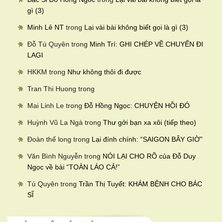
gì (3)
Minh Lê NT
trong
Lại vài bài không biết gọi là gì (3)
Đỗ Tú Quyên
trong
Minh Trí: GHI CHÉP VỀ CHUYẾN ĐI
LAGI
HKKM
trong
Như không thôi đi được
Tran Thi Huong
trong
Mai Linh Le
trong
Đỗ Hồng Ngọc: CHUYỆN HỒI ĐÓ
Huỳnh Vũ La Ngà
trong
Thư gởi bạn xa xôi (tiếp theo)
Đoàn thế long
trong
Lại đính chính: “SAIGON BÂY GIỜ”
Văn Bình Nguyễn
trong
NÓI LẠI CHO RÕ của Đỗ Duy
Ngọc về bài “TOÀN LÁO CẢ!”
Tú Quyên
trong
Trần Thị Tuyết: KHÁM BỆNH CHO BÁC
SĨ