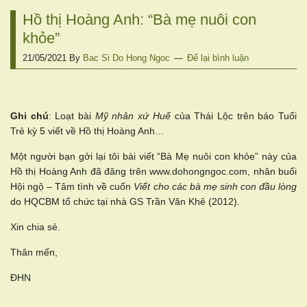
Hồ thị Hoàng Anh: “Bà mẹ nuôi con
khỏe”
21/05/2021
By
Bac Si Do Hong Ngoc
Để lại bình luận
Ghi chú
: Loạt bài
Mỹ nhân xứ Huế
của Thái Lộc trên báo Tuổi
Trẻ kỳ 5 viết về Hồ thị Hoàng Anh…
Một người bạn gởi lại tôi bài viết “Bà Mẹ nuôi con khỏe” này của
Hồ thị Hoàng Anh đã đăng trên www.dohongngoc.com, nhân buổi
Hội ngộ – Tâm tình về cuốn
Viết cho các bà mẹ sinh con đầu lòng
do HQCBM tổ chức tại nhà GS Trần Văn Khê (2012).
Xin chia sẻ.
Thân mến,
ĐHN