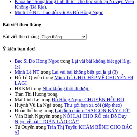
Khóa hè “Sống trong tỉnh thức” cho học sinh tại Ni viện Viên
Không (Bà Rịa).
Minh Lê NT: Trao đổi với Bs Đỗ Hồng Ngọc
Bài viết theo tháng
Bài viết theo tháng
Ý kiến bạn đọc!
Bac Si Do Hong Ngoc
trong
Lại vài bài không biết gọi là gì
(3)
Minh Lê NT
trong
Lại vài bài không biết gọi là gì (3)
Đỗ Tú Quyên
trong
Minh Trí: GHI CHÉP VỀ CHUYẾN ĐI
LAGI
HKKM
trong
Như không thôi đi được
Tran Thi Huong
trong
Mai Linh Le
trong
Đỗ Hồng Ngọc: CHUYỆN HỒI ĐÓ
Huỳnh Vũ La Ngà
trong
Thư gởi bạn xa xôi (tiếp theo)
Đoàn thế long
trong
Lại đính chính: “SAIGON BÂY GIỜ”
Văn Bình Nguyễn
trong
NÓI LẠI CHO RÕ của Đỗ Duy
Ngọc về bài “TOÀN LÁO CẢ!”
Tú Quyên
trong
Trần Thị Tuyết: KHÁM BỆNH CHO BÁC
SĨ