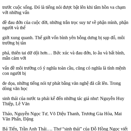
trước cuộc sống. Đó là tiếng nói được bật lên khi tâm hồn va chạm
với những vấn
đề đau đớn của cuộc đời, những trằn trọc suy tư về phận mình, phận
người và thế
giới xung quanh. Thế giới vốn bình yên bỗng dưng bị sụp đổ, môi
trường bị tàn
phá, thiên tai dữ dội hơn… Bức xúc và đau đớn, lo âu và bất bình,
mẫn cảm với
vấn đề môi trường có ý nghĩa toàn cầu, cũng có nghĩa là tính mệnh
con người bị
đe dọa, những tiếng nói tự phát bằng văn nghệ đã cất lên. Trong
dòng văn học
sinh thái của nước ta phải kể đến những tác giả như: Nguyễn Huy
Thiệp, Lê Văn
Thảo, Nguyễn Ngọc Tư, Võ Diệu Thanh, Trương Gia Hòa, Mai
Văn Phấn, Đặng
Bá Tiến, Trần Anh Thái…. Thơ “sinh thái” của Đỗ Hồng Ngọc viết