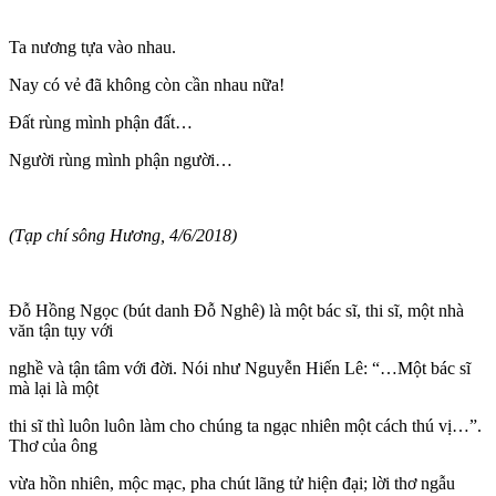
Ta nương tựa vào nhau.
Nay có vẻ đã không còn cần nhau nữa!
Đất rùng mình phận đất…
Người rùng mình phận người…
(Tạp chí sông Hương, 4/6/2018)
Đỗ Hồng Ngọc (bút danh Đỗ Nghê) là một bác sĩ, thi sĩ, một nhà
văn tận tụy với
nghề và tận tâm với đời. Nói như Nguyễn Hiến Lê: “…Một bác sĩ
mà lại là một
thi sĩ thì luôn luôn làm cho chúng ta ngạc nhiên một cách thú vị…”.
Thơ của ông
vừa hồn nhiên, mộc mạc, pha chút lãng tử hiện đại; lời thơ ngẫu