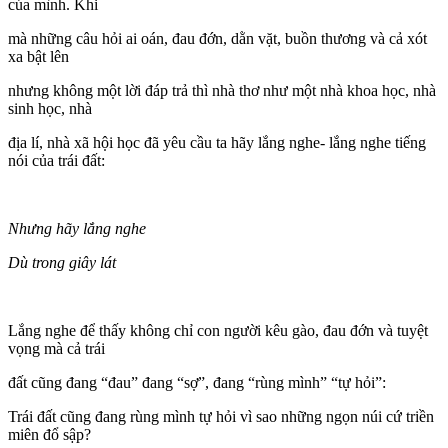
của mình. Khi
mà những câu hỏi ai oán, đau đớn, dằn vặt, buồn thương và cả xót
xa bật lên
nhưng không một lời đáp trả thì nhà thơ như một nhà khoa học, nhà
sinh học, nhà
địa lí, nhà xã hội học đã yêu cầu ta hãy lắng nghe- lắng nghe tiếng
nói của trái đất:
Nhưng hãy lắng nghe
Dù trong giây lát
Lắng nghe để thấy không chỉ con người kêu gào, đau đớn và tuyệt
vọng mà cả trái
đất cũng đang “đau” đang “sợ”, đang “rùng mình” “tự hỏi”:
Trái đất cũng đang rùng mình tự hỏi vì sao những ngọn núi cứ triền
miên đổ sập?