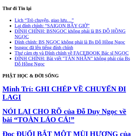
Thư đi Tin lại
Lịch “Trò chuyện, giao lưu…
”
Lại đính chính: “SAIGON BÂY GIỜ”
ĐÍNH CHÍNH: BSNGOC không phải là BS ĐỖ HỒNG
NGỌC
Đính chính: BS NGỌC không phải là Bs Đỗ Hồng Ngọc
bsngoc đã lên tiếng đính chính
Thư cảm ơn và Đính chính về FACEBOOK Bác sĩ NGỌC
ĐÍNH CHÍNH: Bài viết "TÀN NHẪN" không phải của Bs
Đỗ Hồng Ngọc
PHẬT HỌC & ĐỜI SỐNG
Minh Trí: GHI CHÉP VỀ CHUYẾN ĐI
LAGI
NÓI LẠI CHO RÕ của Đỗ Duy Ngọc về
bài “TOÀN LÁO CẢ!”
Đọc ĐUỔI BẮT MỘT MÙI HƯƠNG của