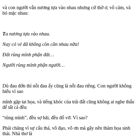
và con người vẫn nương tựa vào nhau nhưng cứ thờ ơ, vô cảm, và
bỏ mặc nhau:
T
a nương tựa vào nhau.
Nay có vẻ đã không còn cần nhau nữa!
Đất rùng mình phận đất…
Người rùng mình phận người…
Dù đau đớn thì nỗi đau ấy cũng là nỗi đau riêng. Con người không
hiểu vì sao
mình gặp tai họa, và tiếng khóc của trái đất cũng không ai nghe thấu
để tất cả đều
“rùng mình”, đều sợ hãi, đều đổ vỡ. Vì sao?
Phải chăng vì sự cẩu thả, vô đạo, vô ơn mà gây nên thảm họa sinh
thái. Nhà thơ là