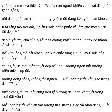
chủ” quá mức và thiếu ý thức của con người khiến cho Trái đất phải
gánh gồng
nỗi đau, phải lâm cảnh hiểm nguy đến độ đang kêu gào than khóc.
Khi sáng tạo trời đất, Thiên Chúa chúc phúc và làm cho mọi sự đều
tốt đẹp. Vẻ
đẹp tuyệt mỹ của của Ngôi nhà chung khiến thánh Phanxicô thành
Assisi không
thể kìm lòng mà hát lên: “Con xin chúc tụng Chúa, lạy Chúa của
con”. Ngôi nhà
chung ấy sẽ mãi luôn tuyệt đẹp nếu như những ngọn núi không
triền miên sụp đổ,
những dòng sông không tắc nghẽn…. Nếu con người kêu gào trong
đau đớn và
tuyệt vọng thì trái đất cũng kêu gào trong đau đớn và tuyệt vọng.
Trái đất vốn là
nhà, con người và vạn vật nương tựa, tương giao và bình đẳng. Giờ
đây, trái đất