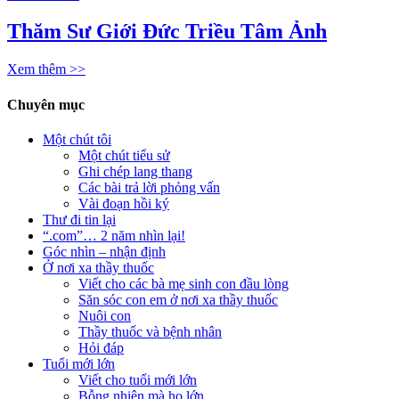
Thăm Sư Giới Đức Triều Tâm Ảnh
Xem thêm >>
Chuyên mục
Một chút tôi
Một chút tiểu sử
Ghi chép lang thang
Các bài trả lời phỏng vấn
Vài đoạn hồi ký
Thư đi tin lại
“.com”… 2 năm nhìn lại!
Góc nhìn – nhận định
Ở nơi xa thầy thuốc
Viết cho các bà mẹ sinh con đầu lòng
Săn sóc con em ở nơi xa thầy thuốc
Nuôi con
Thầy thuốc và bệnh nhân
Hỏi đáp
Tuổi mới lớn
Viết cho tuổi mới lớn
Bỗng nhiên mà họ lớn