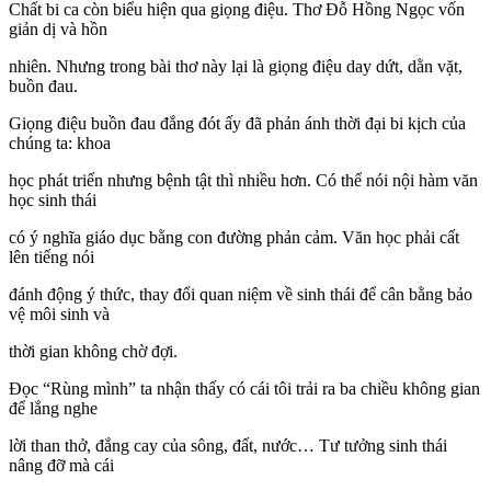
Chất bi ca còn biểu hiện qua giọng điệu. Thơ Đỗ Hồng Ngọc vốn
giản dị và hồn
nhiên. Nhưng trong bài thơ này lại là giọng điệu day dứt, dằn vặt,
buồn đau.
Giọng điệu buồn đau đắng đót ấy đã phản ánh thời đại bi kịch của
chúng ta: khoa
học phát triển nhưng bệnh tật thì nhiều hơn. Có thể nói nội hàm văn
học sinh thái
có ý nghĩa giáo dục bằng con đường phản cảm. Văn học phải cất
lên tiếng nói
đánh động ý thức, thay đổi quan niệm về sinh thái để cân bằng bảo
vệ môi sinh và
thời gian không chờ đợi.
Đọc “Rùng mình” ta nhận thấy có cái tôi trải ra ba chiều không gian
để lắng nghe
lời than thở, đắng cay của sông, đất, nước… Tư tưởng sinh thái
nâng đỡ mà cái