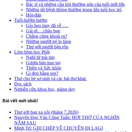
Bác sĩ và những câu hỏi thường gặp của tuổi mới lớn
Những tật bệnh thông thường trong lứa tuổi học trò
Hỏi-đáp
Tuổi-hườm hườm
Gío heo may đã về ….
Già ơi….chào bạn
Chẳng cũng khoái ru?
Những người trẻ lạ lùng
Thư gởi người bận rộn
Lõm bõm học Phật
Nghĩ từ trái tim
Gươm báu trao tay
Thiền và Sức khỏe
Gì đẹp bằng sen?
Thư cho bé sơ sinh và các bài thơ khác
Đọc sách
Nghiên cứu khoa học, giảng dạy
Bài viết mới nhất!
Thư gởi bạn xa xôi (tháng 7.2026)
Nguyên Đạo Văn Công Tuấn: HƠI THỞ CỦA NGHÌN
NĂM SAU
Minh Trí: GHI CHÉP VỀ CHUYẾN ĐI LAGI