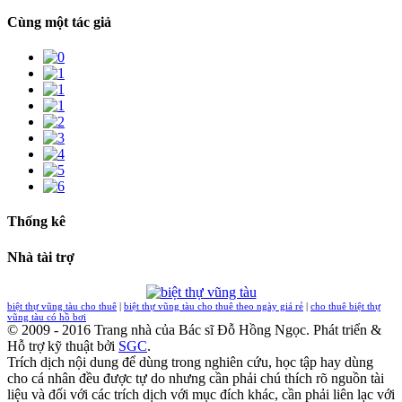
Cùng một tác giả
Thống kê
Nhà tài trợ
biệt thự vũng tàu cho thuê
|
biệt thự vũng tàu cho thuê theo ngày giá rẻ
|
cho thuê biệt thự
vũng tàu có hồ bơi
© 2009 - 2016 Trang nhà của Bác sĩ Đỗ Hồng Ngọc. Phát triển &
Hỗ trợ kỹ thuật bởi
SGC
.
Trích dịch nội dung để dùng trong nghiên cứu, học tập hay dùng
cho cá nhân đều được tự do nhưng cần phải chú thích rõ nguồn tài
liệu và đối với các trích dịch với mục đích khác, cần phải liên lạc với