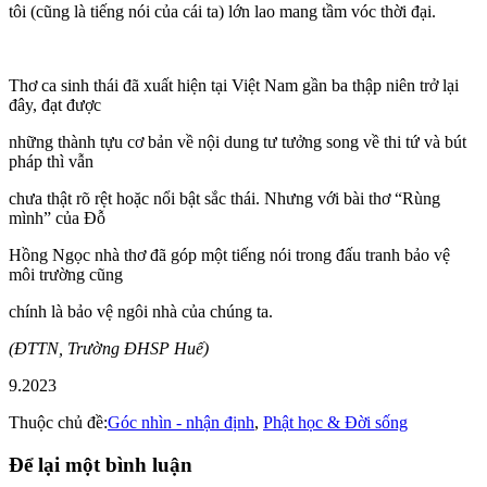
tôi (cũng là tiếng nói của cái ta) lớn lao mang tầm vóc thời đại.
Thơ ca sinh thái đã xuất hiện tại Việt Nam gần ba thập niên trở lại
đây, đạt được
những thành tựu cơ bản về nội dung tư tưởng song về thi tứ và bút
pháp thì vẫn
chưa thật rõ rệt hoặc nổi bật sắc thái. Nhưng với bài thơ “Rùng
mình” của Đỗ
Hồng Ngọc nhà thơ đã góp một tiếng nói trong đấu tranh bảo vệ
môi trường cũng
chính là bảo vệ ngôi nhà của chúng ta.
(ĐTTN, Trường ĐHSP Huế)
9.2023
Thuộc chủ đề:
Góc nhìn - nhận định
,
Phật học & Đời sống
Để lại một bình luận