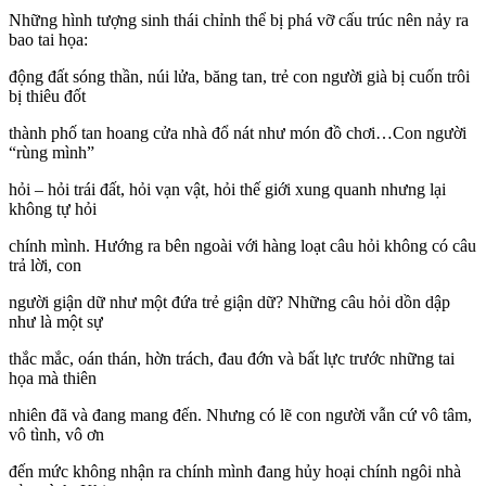
Những hình tượng sinh thái chỉnh thể bị phá vỡ cấu trúc nên nảy ra
bao tai họa:
động đất sóng thần, núi lửa, băng tan, trẻ con người già bị cuốn trôi
bị thiêu đốt
thành phố tan hoang cửa nhà đổ nát như món đồ chơi…Con người
“rùng mình”
hỏi – hỏi trái đất, hỏi vạn vật, hỏi thế giới xung quanh nhưng lại
không tự hỏi
chính mình. Hướng ra bên ngoài với hàng loạt câu hỏi không có câu
trả lời, con
người giận dữ như một đứa trẻ giận dữ? Những câu hỏi dồn dập
như là một sự
thắc mắc, oán thán, hờn trách, đau đớn và bất lực trước những tai
họa mà thiên
nhiên đã và đang mang đến. Nhưng có lẽ con người vẫn cứ vô tâm,
vô tình, vô ơn
đến mức không nhận ra chính mình đang hủy hoại chính ngôi nhà