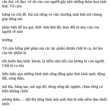
cẩu thả, vô đạo, vô ơn của con người gây nên những thảm họa sinh
thái. Từ cảm
hứng và chủ đề, bài nói riêng và văn chương sinh thái nói chung
góp tiếng nói
phản biện để lay gọi, thức tỉnh thái độ, thay đổi tư duy của con
người về môi
trường.
Từ cảm hứng phê phán mà các tác phẩm đượm chất bi ca, dư âm
của tác phẩm là
nỗi buồn đau khắc khoải, là niềm sám hối của lương tri con người.
Chất bi ca này
biểu hiện qua những hình ảnh sống động giàu tính khái quát: động
đất, sóng thần,
núi lửa, băng tan, núi sụp đổ, dòng sông tắc nghẽn, chim rừng cá
biển không chốn
nương thân…. dội lên từng hình ảnh sinh thái là một niềm đau nhức
nhối: