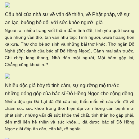
Câu hỏi của nhà sư về vấn đề thiền, về Phật pháp, về sự
an lạc, buông bỏ đối với sức khỏe người già
Ngoài ra, nhiều trang viết thấm đẫm tình đất, tình yêu quê hương
qua những vần thơ, tản văn như tập: Tình người, Giữa hoàng hôn
xa xưa, Thư cho bé sơ sinh và những bài thơ khác, Thơ ngắn Đỗ
Nghê (Bút danh của bác sĩ Đỗ Hồng Ngọc), Cành mai sân trước,
Ghi chép lang thang, Nhớ đến một người, Một hôm gặp lại,
Chẳng cũng khoái ru?…
Nhiều độc giả bày tỏ tình cảm, sự ngưỡng mộ trước
những đóng góp của bác sĩ Đỗ Hồng Ngọc cho cộng đồng
Nhiều độc giả Đà Lạt đã đặt câu hỏi, thắc mắc về các vấn đề về
chăm sóc sức khỏe trong thời hiện đại với những căn bệnh mới
phát sinh, những vấn đề sức khỏe thể chất, tinh thần họ gặp phải,
đến mối liên hệ thiền và sức khỏe… đã được bác sĩ Đỗ Hồng
Ngọc giải đáp ân cần, cặn kẽ, rõ nghĩa.