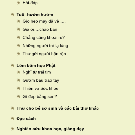
Hỏi-đáp
Tuổi-hườm hườm
Gío heo may đã về ….
Già ơi….chào bạn
Chẳng cũng khoái ru?
Những người trẻ lạ lùng
Thư gởi người bận rộn
Lõm bõm học Phật
Nghĩ từ trái tim
Gươm báu trao tay
Thiền và Sức khỏe
Gì đẹp bằng sen?
Thư cho bé sơ sinh và các bài thơ khác
Đọc sách
Nghiên cứu khoa học, giảng dạy