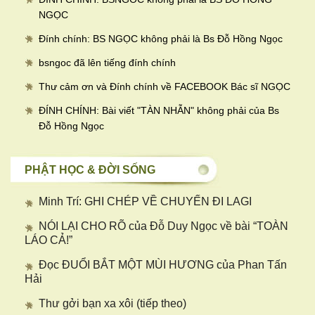
NGỌC
Đính chính: BS NGỌC không phải là Bs Đỗ Hồng Ngọc
bsngoc đã lên tiếng đính chính
Thư cảm ơn và Đính chính về FACEBOOK Bác sĩ NGỌC
ĐÍNH CHÍNH: Bài viết "TÀN NHẪN" không phải của Bs
Đỗ Hồng Ngọc
PHẬT HỌC & ĐỜI SỐNG
Minh Trí: GHI CHÉP VỀ CHUYẾN ĐI LAGI
NÓI LẠI CHO RÕ của Đỗ Duy Ngọc về bài “TOÀN
LÁO CẢ!”
Đọc ĐUỔI BẮT MỘT MÙI HƯƠNG của Phan Tấn
Hải
Thư gởi bạn xa xôi (tiếp theo)