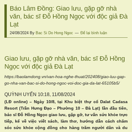
Báo Lâm Đồng: Giao lưu, gặp gỡ nhà
văn, bác sĩ Đỗ Hồng Ngọc với độc giả Đà
Lạt
24/08/2024
By
Bac Si Do Hong Ngoc
Để lại bình luận
Giao lưu, gặp gỡ nhà văn, bác sĩ Đỗ Hồng
Ngọc với độc giả Đà Lạt
https://baolamdong.vn/van-hoa-nghe-thuat/202408/giao-luu-gap-
go-nha-van-bac-si-do-hong-ngoc-voi-doc-gia-da-lat-65105b5/
QUỲNH UYỂN
10:18, 11/08/2024
(LĐ online) – Ngày 10/8, tại Khu biệt thự cổ Dalat Cadasa
Resort (Trần Hưng Đạo – Phường 10 – Đà Lạt) lần đầu tiên,
bác sĩ Đỗ Hồng Ngọc giao lưu, gặp gỡ, tư vấn sức khỏe trực
tiếp, kể về việc viết sách, làm thơ, hướng dẫn cách chăm
sóc sức khỏe cộng đồng cho hàng trăm người dân và du