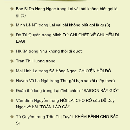
Bac Si Do Hong Ngoc
trong
Lại vài bài không biết gọi là
gì (3)
Minh Lê NT
trong
Lại vài bài không biết gọi là gì (3)
Đỗ Tú Quyên
trong
Minh Trí: GHI CHÉP VỀ CHUYẾN ĐI
LAGI
HKKM
trong
Như không thôi đi được
Tran Thi Huong
trong
Mai Linh Le
trong
Đỗ Hồng Ngọc: CHUYỆN HỒI ĐÓ
Huỳnh Vũ La Ngà
trong
Thư gởi bạn xa xôi (tiếp theo)
Đoàn thế long
trong
Lại đính chính: “SAIGON BÂY GIỜ”
Văn Bình Nguyễn
trong
NÓI LẠI CHO RÕ của Đỗ Duy
Ngọc về bài “TOÀN LÁO CẢ!”
Tú Quyên
trong
Trần Thị Tuyết: KHÁM BỆNH CHO BÁC
SĨ