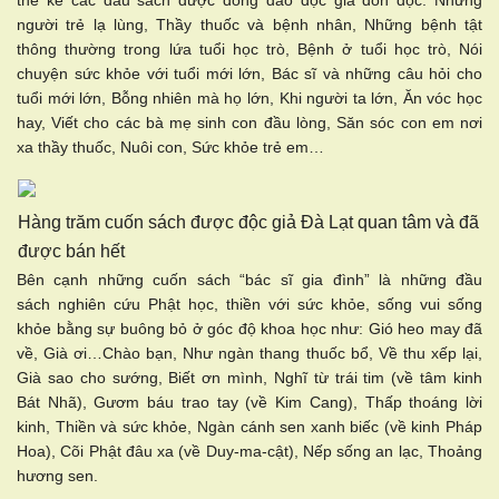
thể kể các đầu sách được đông đảo độc giả đón đọc: Những
người trẻ lạ lùng, Thầy thuốc và bệnh nhân, Những bệnh tật
thông thường trong lứa tuổi học trò, Bệnh ở tuổi học trò, Nói
chuyện sức khỏe với tuổi mới lớn, Bác sĩ và những câu hỏi cho
tuổi mới lớn, Bỗng nhiên mà họ lớn, Khi người ta lớn, Ăn vóc học
hay, Viết cho các bà mẹ sinh con đầu lòng, Săn sóc con em nơi
xa thầy thuốc, Nuôi con, Sức khỏe trẻ em…
Hàng trăm cuốn sách được độc giả Đà Lạt quan tâm và đã
được bán hết
Bên cạnh những cuốn sách “bác sĩ gia đình” là những đầu
sách nghiên cứu Phật học, thiền với sức khỏe, sống vui sống
khỏe bằng sự buông bỏ ở góc độ khoa học như: Gió heo may đã
về, Già ơi…Chào bạn, Như ngàn thang thuốc bổ, Về thu xếp lại,
Già sao cho sướng, Biết ơn mình, Nghĩ từ trái tim (về tâm kinh
Bát Nhã), Gươm báu trao tay (về Kim Cang), Thấp thoáng lời
kinh, Thiền và sức khỏe, Ngàn cánh sen xanh biếc (về kinh Pháp
Hoa), Cõi Phật đâu xa (về Duy-ma-cật), Nếp sống an lạc, Thoảng
hương sen.