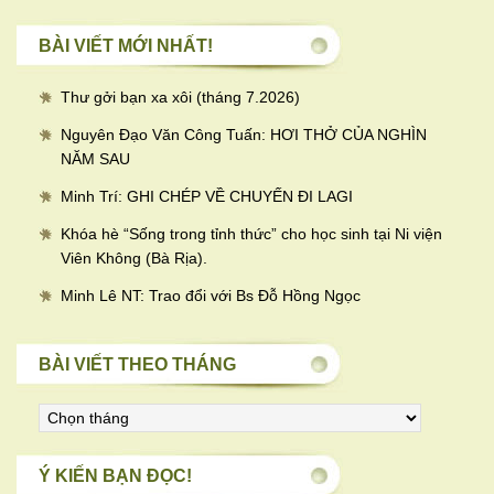
BÀI VIẾT MỚI NHẤT!
Thư gởi bạn xa xôi (tháng 7.2026)
Nguyên Đạo Văn Công Tuấn: HƠI THỞ CỦA NGHÌN
NĂM SAU
Minh Trí: GHI CHÉP VỀ CHUYẾN ĐI LAGI
Khóa hè “Sống trong tỉnh thức” cho học sinh tại Ni viện
Viên Không (Bà Rịa).
Minh Lê NT: Trao đổi với Bs Đỗ Hồng Ngọc
BÀI VIẾT THEO THÁNG
Bài
viết
theo
Ý KIẾN BẠN ĐỌC!
tháng