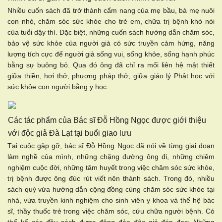
Nhiều cuốn sách đã trở thành cẩm nang của mẹ bầu, bà mẹ nuôi
con nhỏ, chăm sóc sức khỏe cho trẻ em, chữa trị bệnh khó nói
của tuổi dậy thì. Đặc biệt, những cuốn sách hướng dẫn chăm sóc,
bảo vệ sức khỏe của người già có sức truyền cảm hứng, năng
lượng tích cực để người già sống vui, sống khỏe, sống hạnh phúc
bằng sự buông bỏ. Qua đó ông đã chỉ ra mối liên hệ mật thiết
giữa thiền, hơi thở, phương pháp thở, giữa giáo lý Phật học với
sức khỏe con người bằng y học.
Các tác phẩm của Bác sĩ Đỗ Hồng Ngọc được giới thiệu
với độc giả Đà Lạt tại buổi giao lưu
Tại cuộc gặp gỡ, bác sĩ Đỗ Hồng Ngọc đã nói về từng giai đoạn
làm nghề của mình, những chặng đường ông đi, những chiêm
nghiệm cuộc đời, những tâm huyết trong việc chăm sóc sức khỏe,
trị bệnh được ông đúc rút viết nên thành sách. Trong đó, nhiều
sách quý vừa hướng dẫn cộng đồng cùng chăm sóc sức khỏe tại
nhà, vừa truyền kinh nghiệm cho sinh viên y khoa và thế hệ bác
sĩ, thầy thuốc trẻ trong việc chăm sóc, cứu chữa người bệnh. Có