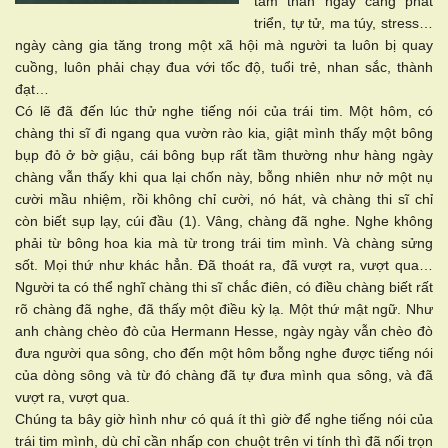
tâm thần ngày càng phát
triển, tự tử, ma túy, stress…
ngày càng gia tăng trong một xã hội mà người ta luôn bị quay
cuồng, luôn phải chạy đua với tốc độ, tuổi trẻ, nhan sắc, thành
đạt…
Có lẽ đã đến lúc thử nghe tiếng nói của trái tim. Một hôm, có
chàng thi sĩ đi ngang qua vườn rào kia, giật mình thấy một bông
bụp đỏ ở bờ giậu, cái bông bụp rất tầm thường như hàng ngày
chàng vẫn thấy khi qua lại chốn này, bỗng nhiên như nở một nụ
cười mầu nhiệm, rồi không chỉ cười, nó hát, và chàng thi sĩ chỉ
còn biết sụp lạy, cúi đầu (1). Vâng, chàng đã nghe. Nghe không
phải từ bông hoa kia mà từ trong trái tim mình. Và chàng sửng
sốt. Mọi thứ như khác hẳn. Đã thoát ra, đã vượt ra, vượt qua…
Người ta có thể nghĩ chàng thi sĩ chắc điên, có điều chàng biết rất
rõ chàng đã nghe, đã thấy một điều kỳ lạ. Một thứ mật ngữ. Như
anh chàng chèo đò của Hermann Hesse, ngày ngày vẫn chèo đò
đưa người qua sông, cho đến một hôm bỗng nghe được tiếng nói
của dòng sông và từ đó chàng đã tự đưa mình qua sông, và đã
vượt ra, vượt qua.
Chúng ta bây giờ hình như có quá ít thì giờ để nghe tiếng nói của
trái tim mình, dù chỉ cần nhấp con chuột trên vi tính thì đã nối trọn