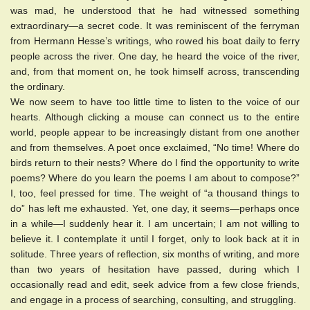
was mad, he understood that he had witnessed something
extraordinary—a secret code. It was reminiscent of the ferryman
from Hermann Hesse’s writings, who rowed his boat daily to ferry
people across the river. One day, he heard the voice of the river,
and, from that moment on, he took himself across, transcending
the ordinary.
We now seem to have too little time to listen to the voice of our
hearts. Although clicking a mouse can connect us to the entire
world, people appear to be increasingly distant from one another
and from themselves. A poet once exclaimed, “No time! Where do
birds return to their nests? Where do I find the opportunity to write
poems? Where do you learn the poems I am about to compose?”
I, too, feel pressed for time. The weight of “a thousand things to
do” has left me exhausted. Yet, one day, it seems—perhaps once
in a while—I suddenly hear it. I am uncertain; I am not willing to
believe it. I contemplate it until I forget, only to look back at it in
solitude. Three years of reflection, six months of writing, and more
than two years of hesitation have passed, during which I
occasionally read and edit, seek advice from a few close friends,
and engage in a process of searching, consulting, and struggling.