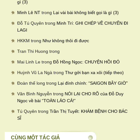
gì (3)
Minh Lê NT
trong
Lại vài bài không biết gọi là gì (3)
Đỗ Tú Quyên
trong
Minh Trí: GHI CHÉP VỀ CHUYẾN ĐI
LAGI
HKKM
trong
Như không thôi đi được
Tran Thi Huong
trong
Mai Linh Le
trong
Đỗ Hồng Ngọc: CHUYỆN HỒI ĐÓ
Huỳnh Vũ La Ngà
trong
Thư gởi bạn xa xôi (tiếp theo)
Đoàn thế long
trong
Lại đính chính: “SAIGON BÂY GIỜ”
Văn Bình Nguyễn
trong
NÓI LẠI CHO RÕ của Đỗ Duy
Ngọc về bài “TOÀN LÁO CẢ!”
Tú Quyên
trong
Trần Thị Tuyết: KHÁM BỆNH CHO BÁC
SĨ
CÙNG MỘT TÁC GIẢ