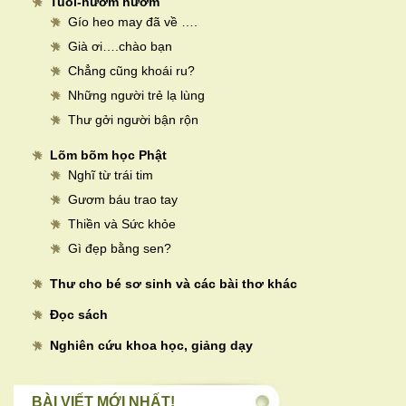
Tuổi-hườm hườm
Gío heo may đã về ….
Già ơi….chào bạn
Chẳng cũng khoái ru?
Những người trẻ lạ lùng
Thư gởi người bận rộn
Lõm bõm học Phật
Nghĩ từ trái tim
Gươm báu trao tay
Thiền và Sức khỏe
Gì đẹp bằng sen?
Thư cho bé sơ sinh và các bài thơ khác
Đọc sách
Nghiên cứu khoa học, giảng dạy
BÀI VIẾT MỚI NHẤT!