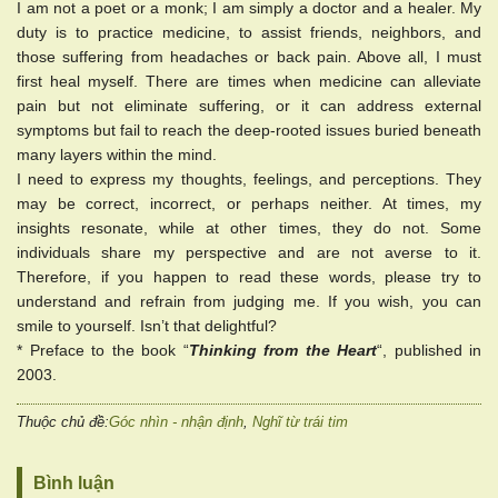
I am not a poet or a monk; I am simply a doctor and a healer. My
duty is to practice medicine, to assist friends, neighbors, and
those suffering from headaches or back pain. Above all, I must
first heal myself. There are times when medicine can alleviate
pain but not eliminate suffering, or it can address external
symptoms but fail to reach the deep-rooted issues buried beneath
many layers within the mind.
I need to express my thoughts, feelings, and perceptions. They
may be correct, incorrect, or perhaps neither. At times, my
insights resonate, while at other times, they do not. Some
individuals share my perspective and are not averse to it.
Therefore, if you happen to read these words, please try to
understand and refrain from judging me. If you wish, you can
smile to yourself. Isn’t that delightful?
* Preface to the book “
Thinking from the Heart
“, published in
2003.
Thuộc chủ đề:
Góc nhìn - nhận định
,
Nghĩ từ trái tim
Bình luận