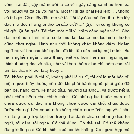
vòng trái đất, vậy mà người ta có vẻ ngày càng xa nhau hơn, xa
với người và xa cả với mình. Một thi sĩ đã phải kêu lên: “…Không
có thì giờ! Chim lấy đâu mà về tổ. Tôi lấy đâu mà làm thơ. Em lấy
đâu mà đọc những ai thơ tôi sắp viết?…” (2). Tôi cũng không có
thì giờ. Quần quật. Tối tăm mặt mũi vì “trăm công ngàn việc”. Cho
đến một hôm, hình như, có lẽ, một lần kia có một lúc hình như tôi
cũng chợt nghe. Hình như thôi không chắc không dám. Ngẫm
nghĩ ròi viết ra cho khói quên, đế lâu lâu còn coi lại một mình. Ba
năm nghiền ngẫm, sáu tháng viết và hơn hai năm ngại ngần,
thỉnh thoảng đọc và sửa, nhờ vài bạn thâm giao chỉ thêm cho, rồi
tìm tòi, tham khảo, loay hoay…
Tôi không phải là thi sĩ, không phải là tu sĩ, tôi chỉ là một bác sĩ,
một người thầy thuốc, nên đôi khi phải hành nghề, phải giúp đỡ
bạn bè, hàng xóm, kẻ nhức đầu, người đau lưng… và trước hết là
phải chữa bệnh cho chính mình. Có những lúc thuốc men chỉ
chữa được cái đau mà không chưa được cái khổ, chữa được
“triệu chứng” bên ngoài mà không chữa được “căn nguyên” sâu
xa, tầng tầng, lớp lớp bên trong. Tôi đành chia sẻ những điều tôi
nghĩ, tôi cảm, tôi nghe. Có thể đúng. Có thể sai. Có thể không
đúng không sai. Có khi hiệu quả, có khi không. Có người hợp mà