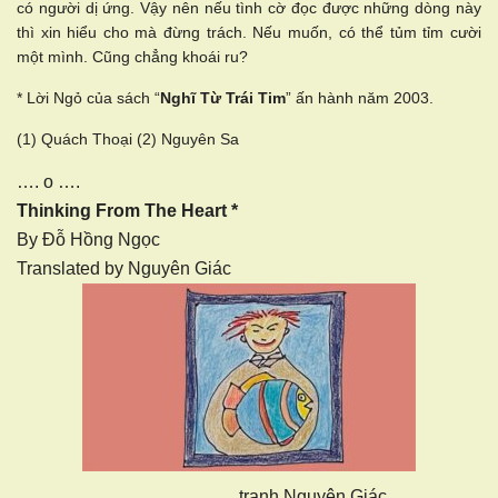
có người dị ứng. Vậy nên nếu tình cờ đọc được những dòng này
thì xin hiểu cho mà đừng trách. Nếu muốn, có thể tủm tỉm cười
một mình. Cũng chẳng khoái ru?
* Lời Ngỏ của sách “
Nghĩ Từ Trái Tim
” ấn hành năm 2003.
(1) Quách Thoại (2) Nguyên Sa
…. o ….
Thinking From The Heart *
By Đỗ Hồng Ngọc
Translated by Nguyên Giác
tranh Nguyên Giác