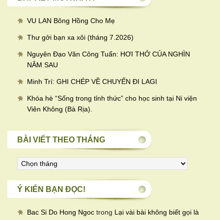
VU LAN Bông Hồng Cho Mẹ
Thư gởi bạn xa xôi (tháng 7.2026)
Nguyên Đạo Văn Công Tuấn: HƠI THỞ CỦA NGHÌN
NĂM SAU
Minh Trí: GHI CHÉP VỀ CHUYẾN ĐI LAGI
Khóa hè “Sống trong tỉnh thức” cho học sinh tại Ni viện
Viên Không (Bà Rịa).
BÀI VIẾT THEO THÁNG
Bài
viết
theo
Ý KIẾN BẠN ĐỌC!
tháng
Bac Si Do Hong Ngoc
trong
Lại vài bài không biết gọi là