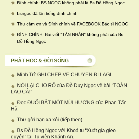
Đính chính: BS NGỌC không phải là Bs Đỗ Hồng Ngọc
bsngoc đã lên tiếng đính chính
Thư cảm ơn và Đính chính về FACEBOOK Bác sĩ NGỌC
ĐÍNH CHÍNH: Bài viết "TÀN NHẪN" không phải của Bs
Đỗ Hồng Ngọc
PHẬT HỌC & ĐỜI SỐNG
Minh Trí: GHI CHÉP VỀ CHUYẾN ĐI LAGI
NÓI LẠI CHO RÕ của Đỗ Duy Ngọc về bài “TOÀN
LÁO CẢ!”
Đọc ĐUỔI BẮT MỘT MÙI HƯƠNG của Phan Tấn
Hải
Thư gởi bạn xa xôi (tiếp theo)
Bs Đỗ Hồng Ngọc với Khoá tu “Xuất gia gieo
duyên” tại Tu viện Khánh An.