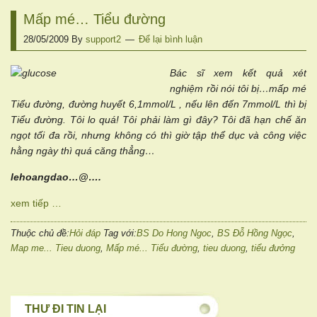
Mấp mé… Tiểu đường
28/05/2009
By
support2
Để lại bình luận
Bác sĩ xem kết quả xét
nghiệm rồi nói tôi bị…mấp mé
Tiểu đường, đường huyết 6,1mmol/L , nếu lên đến 7mmol/L thì bị
Tiểu đường. Tôi lo quá! Tôi phải làm gì đây? Tôi đã hạn chế ăn
ngọt tối đa rồi, nhưng không có thì giờ tập thể dục và công việc
hằng ngày thì quá căng thẳng…
lehoangdao…@….
xem tiếp …
Thuộc chủ đề:
Hỏi đáp
Tag với:
BS Do Hong Ngoc
,
BS Đỗ Hồng Ngọc
,
Map me... Tieu duong
,
Mấp mé... Tiểu đường
,
tieu duong
,
tiểu đưởng
THƯ ĐI TIN LẠI