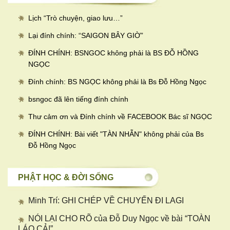
Lịch “Trò chuyện, giao lưu…
”
Lại đính chính: “SAIGON BÂY GIỜ”
ĐÍNH CHÍNH: BSNGOC không phải là BS ĐỖ HỒNG
NGỌC
Đính chính: BS NGỌC không phải là Bs Đỗ Hồng Ngọc
bsngoc đã lên tiếng đính chính
Thư cảm ơn và Đính chính về FACEBOOK Bác sĩ NGỌC
ĐÍNH CHÍNH: Bài viết "TÀN NHẪN" không phải của Bs
Đỗ Hồng Ngọc
PHẬT HỌC & ĐỜI SỐNG
Minh Trí: GHI CHÉP VỀ CHUYẾN ĐI LAGI
NÓI LẠI CHO RÕ của Đỗ Duy Ngọc về bài “TOÀN
LÁO CẢ!”