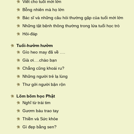
Viết cho tuổi mới lớn
Bỗng nhiên mà họ lớn
Bác sĩ và những câu hỏi thường gặp của tuổi mới lớn
Những tật bệnh thông thường trong lứa tuổi học trò
Hỏi-đáp
Tuổi-hườm hườm
Gío heo may đã về ….
Già ơi….chào bạn
Chẳng cũng khoái ru?
Những người trẻ lạ lùng
Thư gởi người bận rộn
Lõm bõm học Phật
Nghĩ từ trái tim
Gươm báu trao tay
Thiền và Sức khỏe
Gì đẹp bằng sen?