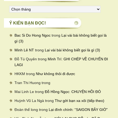
Bài
viết
theo
Ý KIẾN BẠN ĐỌC!
tháng
Bac Si Do Hong Ngoc
trong
Lại vài bài không biết gọi là
gì (3)
Minh Lê NT
trong
Lại vài bài không biết gọi là gì (3)
Đỗ Tú Quyên
trong
Minh Trí: GHI CHÉP VỀ CHUYẾN ĐI
LAGI
HKKM
trong
Như không thôi đi được
Tran Thi Huong
trong
Mai Linh Le
trong
Đỗ Hồng Ngọc: CHUYỆN HỒI ĐÓ
Huỳnh Vũ La Ngà
trong
Thư gởi bạn xa xôi (tiếp theo)
Đoàn thế long
trong
Lại đính chính: “SAIGON BÂY GIỜ”