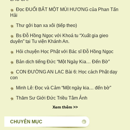
Đọc ĐUỔI BẮT MỘT MÙI HƯƠNG của Phan Tấn
Hải
Thư gởi bạn xa xôi (tiếp theo)
Bs Đỗ Hồng Ngọc với Khoá tu “Xuất gia gieo
duyên” tại Tu viện Khánh An.
Hỏi chuyện Học Phật với Bác sĩ Đỗ Hồng Ngọc
Bản dịch tiếng Đức “Một Ngày Kia… Đến Bờ”
CON ĐƯỜNG AN LẠC Bài 6: Học cách Phật dạy
con
Minh Lê: Đọc và Cảm “Một ngày kia… đến bờ”
Thăm Sư Giới Đức Triều Tâm Ảnh
Xem thêm >>
CHUYÊN MỤC