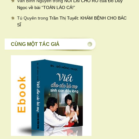
Văn Bình Nguyễn
trong
NÓI LẠI CHO RÕ của Đỗ Duy
Ngọc về bài “TOÀN LÁO CẢ!”
Tú Quyên
trong
Trần Thị Tuyết: KHÁM BỆNH CHO BÁC
SĨ
CÙNG MỘT TÁC GIẢ