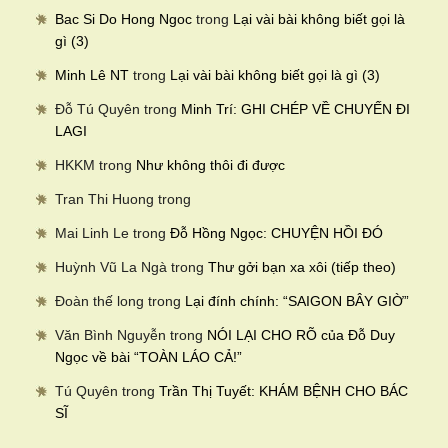
Bac Si Do Hong Ngoc
trong
Lại vài bài không biết gọi là
gì (3)
Minh Lê NT
trong
Lại vài bài không biết gọi là gì (3)
Đỗ Tú Quyên
trong
Minh Trí: GHI CHÉP VỀ CHUYẾN ĐI
LAGI
HKKM
trong
Như không thôi đi được
Tran Thi Huong
trong
Mai Linh Le
trong
Đỗ Hồng Ngọc: CHUYỆN HỒI ĐÓ
Huỳnh Vũ La Ngà
trong
Thư gởi bạn xa xôi (tiếp theo)
Đoàn thế long
trong
Lại đính chính: “SAIGON BÂY GIỜ”
Văn Bình Nguyễn
trong
NÓI LẠI CHO RÕ của Đỗ Duy
Ngọc về bài “TOÀN LÁO CẢ!”
Tú Quyên
trong
Trần Thị Tuyết: KHÁM BỆNH CHO BÁC
SĨ