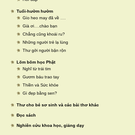
Tuổi-hườm hườm
Gío heo may đã về ….
Già ơi….chào bạn
Chẳng cũng khoái ru?
Những người trẻ lạ lùng
Thư gởi người bận rộn
Lõm bõm học Phật
Nghĩ từ trái tim
Gươm báu trao tay
Thiền và Sức khỏe
Gì đẹp bằng sen?
Thư cho bé sơ sinh và các bài thơ khác
Đọc sách
Nghiên cứu khoa học, giảng dạy