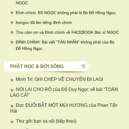
NGỌC
Đính chính: BS NGỌC không phải là Bs Đỗ Hồng Ngọc
bsngoc đã lên tiếng đính chính
Thư cảm ơn và Đính chính về FACEBOOK Bác sĩ NGỌC
ĐÍNH CHÍNH: Bài viết "TÀN NHẪN" không phải của Bs
Đỗ Hồng Ngọc
PHẬT HỌC & ĐỜI SỐNG
Minh Trí: GHI CHÉP VỀ CHUYẾN ĐI LAGI
NÓI LẠI CHO RÕ của Đỗ Duy Ngọc về bài “TOÀN
LÁO CẢ!”
Đọc ĐUỔI BẮT MỘT MÙI HƯƠNG của Phan Tấn
Hải
Thư gởi bạn xa xôi (tiếp theo)