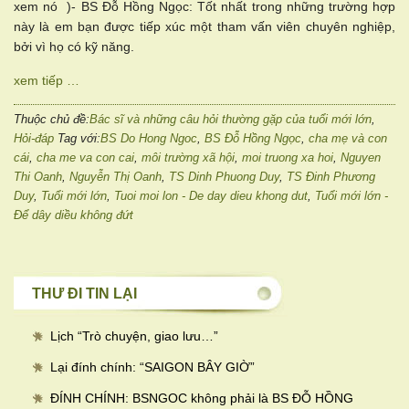
xem nó )- BS Đỗ Hồng Ngọc: Tốt nhất trong những trường hợp
này là em bạn được tiếp xúc một tham vấn viên chuyên nghiệp,
bởi vì họ có kỹ năng.
xem tiếp …
Thuộc chủ đề:
Bác sĩ và những câu hỏi thường gặp của tuổi mới lớn
,
Hỏi-đáp
Tag với:
BS Do Hong Ngoc
,
BS Đỗ Hồng Ngọc
,
cha mẹ và con
cái
,
cha me va con cai
,
môi trường xã hội
,
moi truong xa hoi
,
Nguyen
Thi Oanh
,
Nguyễn Thị Oanh
,
TS Dinh Phuong Duy
,
TS Đinh Phương
Duy
,
Tuổi mới lớn
,
Tuoi moi lon - De day dieu khong dut
,
Tuổi mới lớn -
Để dây diều không đứt
THƯ ĐI TIN LẠI
Lịch “Trò chuyện, giao lưu…
”
Lại đính chính: “SAIGON BÂY GIỜ”
ĐÍNH CHÍNH: BSNGOC không phải là BS ĐỖ HỒNG