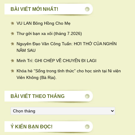
BÀI VIẾT MỚI NHẤT!
VU LAN Bông Hồng Cho Mẹ
Thư gởi bạn xa xôi (tháng 7.2026)
Nguyên Đạo Văn Công Tuấn: HƠI THỞ CỦA NGHÌN
NĂM SAU
Minh Trí: GHI CHÉP VỀ CHUYẾN ĐI LAGI
Khóa hè “Sống trong tỉnh thức” cho học sinh tại Ni viện
Viên Không (Bà Rịa).
BÀI VIẾT THEO THÁNG
Bài
viết
theo
Ý KIẾN BẠN ĐỌC!
tháng