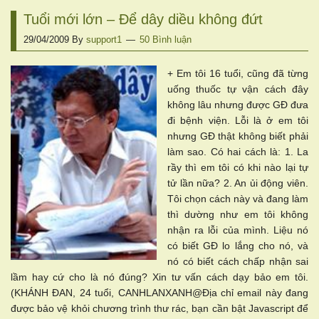
Tuổi mới lớn – Để dây diều không đứt
29/04/2009
By
support1
50 Bình luận
+ Em tôi 16 tuổi, cũng đã từng
uống thuốc tự vận cách đây
không lâu nhưng được GĐ đưa
đi bệnh viện. Lỗi là ở em tôi
nhưng GĐ thật không biết phải
làm sao. Có hai cách là: 1. La
rầy thì em tôi có khi nào lại tự
tử lần nữa? 2. An ủi động viên.
Tôi chọn cách này và đang làm
thì dường như em tôi không
nhận ra lỗi của mình. Liệu nó
có biết GĐ lo lắng cho nó, và
nó có biết cách chấp nhận sai
lầm hay cứ cho là nó đúng? Xin tư vấn cách dạy bảo em tôi.
(KHÁNH ĐAN, 24 tuổi, CANHLANXANH@Địa chỉ email này đang
được bảo vệ khỏi chương trình thư rác, bạn cần bật Javascript để